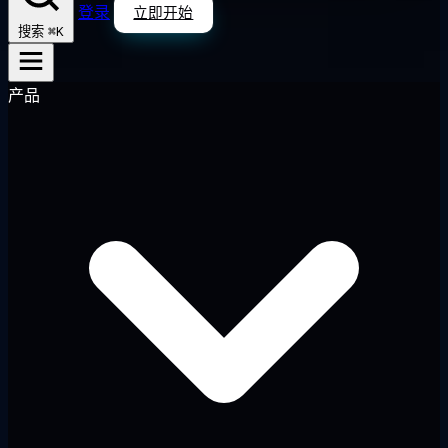
登录
立即开始
⌘K
搜索
产品