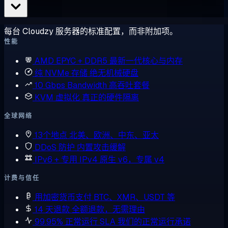
每台 Cloudzy 服务器的标准配置，而非附加项。
性能
AMD EPYC + DDR5
最新一代核心与内存
纯 NVMe 存储
绝无机械硬盘
10 Gbps Bandwidth
高吞吐套餐
KVM 虚拟化
真正的硬件隔离
全球网络
13个地点
北美、欧洲、中东、亚太
DDoS 防护
内置攻击缓解
IPv6 + 专用 IPv4
原生 v6，专属 v4
计费与信任
用加密货币支付
BTC、XMR、USDT 等
14 天退款
全额退款，无需理由
99.95% 正常运行 SLA
我们的正常运行承诺