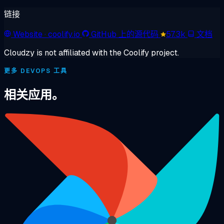
链接
Website
· coolify.io
GitHub 上的源代码
57.3k
文档
Cloudzy is not affiliated with the Coolify project.
更多 DEVOPS 工具
相关应用。