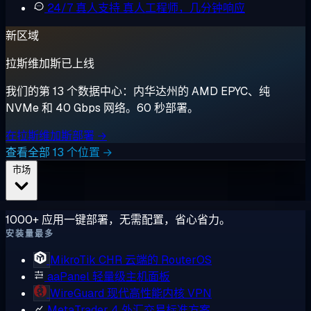
24/7 真人支持
真人工程师，几分钟响应
新区域
拉斯维加斯已上线
我们的第 13 个数据中心：内华达州的 AMD EPYC、纯
NVMe 和 40 Gbps 网络。60 秒部署。
在拉斯维加斯部署 →
查看全部 13 个位置 →
市场
1000+ 应用一键部署，无需配置，省心省力。
安装量最多
MikroTik CHR
云端的 RouterOS
aaPanel
轻量级主机面板
WireGuard
现代高性能内核 VPN
MetaTrader 4
外汇交易标准方案