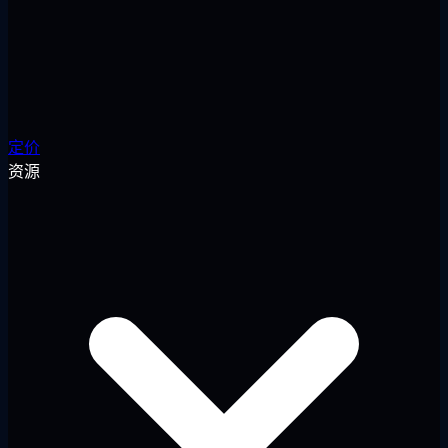
定价
资源