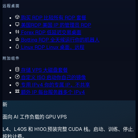
远程桌面
购买 RDP
比较所有 RDP 套餐
美国RDP
美国 IP 的管理员 RDP
Forex RDP
低延迟交易桌面
Botting RDP
全天候运行你的机器人
Linux RDP
Linux 桌面，远程
附加组件
存储 VPS
大磁盘套餐
自定义 ISO
启动你自己的镜像
专用 IPv4
你的专属 IP，不共享
额外 IP
每台服务器多个 IPv4
新
面向 AI 工作负载的 GPU VPS
L4、L40S 和 H100,预装完整 CUDA 栈。启动、训练、停止,
按秒计费。