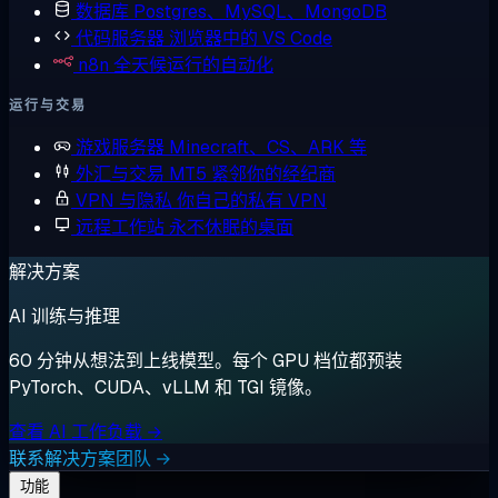
数据库
Postgres、MySQL、MongoDB
代码服务器
浏览器中的 VS Code
n8n
全天候运行的自动化
运行与交易
游戏服务器
Minecraft、CS、ARK 等
外汇与交易
MT5 紧邻你的经纪商
VPN 与隐私
你自己的私有 VPN
远程工作站
永不休眠的桌面
解决方案
AI 训练与推理
60 分钟从想法到上线模型。每个 GPU 档位都预装
PyTorch、CUDA、vLLM 和 TGI 镜像。
查看 AI 工作负载 →
联系解决方案团队 →
功能