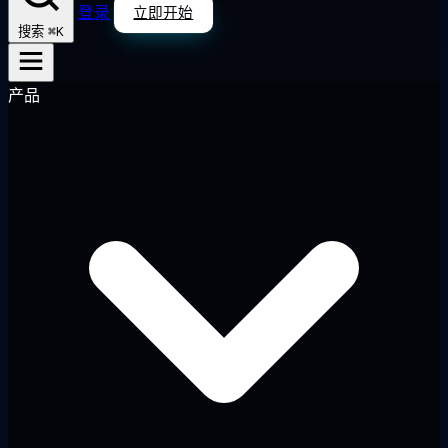
登录
立即开始
⌘K
搜索
产品