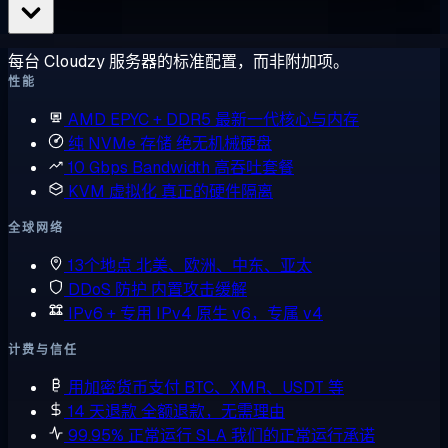
每台 Cloudzy 服务器的标准配置，而非附加项。
性能
AMD EPYC + DDR5
最新一代核心与内存
纯 NVMe 存储
绝无机械硬盘
10 Gbps Bandwidth
高吞吐套餐
KVM 虚拟化
真正的硬件隔离
全球网络
13个地点
北美、欧洲、中东、亚太
DDoS 防护
内置攻击缓解
IPv6 + 专用 IPv4
原生 v6，专属 v4
计费与信任
用加密货币支付
BTC、XMR、USDT 等
14 天退款
全额退款，无需理由
99.95% 正常运行 SLA
我们的正常运行承诺