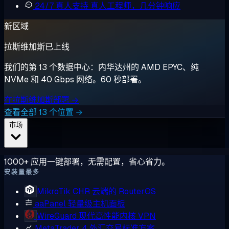
24/7 真人支持
真人工程师，几分钟响应
新区域
拉斯维加斯已上线
我们的第 13 个数据中心：内华达州的 AMD EPYC、纯
NVMe 和 40 Gbps 网络。60 秒部署。
在拉斯维加斯部署 →
查看全部 13 个位置 →
市场
1000+ 应用一键部署，无需配置，省心省力。
安装量最多
MikroTik CHR
云端的 RouterOS
aaPanel
轻量级主机面板
WireGuard
现代高性能内核 VPN
MetaTrader 4
外汇交易标准方案