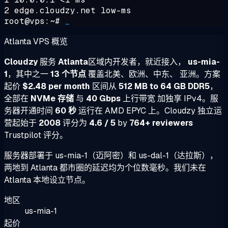
2 edge.cloudzy.net low-ms
root@vps:~#
_
Atlanta VPS 概览
Cloudzy
服务
Atlanta
区域内开发者，就近接入，
us-mia-
1
，其中之一
13 个节点
覆盖北美、欧洲、中东、 亚洲。方案
起价
$2.48 per month
区间从
512 MB to 64 GB DDR5
，
全部在
NVMe 存储
与
40 Gbps
上行带宽 加独享 IPv4。服
务器开通时间
60 秒
运行在 AMD EPYC 上。Cloudzy 独立运
营起始于
2008
评分为
4.6 / 5
by
764+ reviewers
Trustpilot 评分。
服务器部署于 us-mia-1（迈阿密）和 us-dal-1（达拉斯），
两地到 Atlanta 都市圈的延迟均为个位数毫秒。我们未在
Atlanta 本地设立节点。
地区
us-mia-1
起价