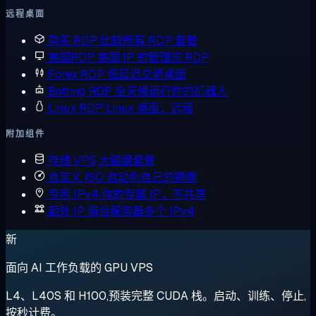
远程桌面
购买 RDP
比较所有 RDP 套餐
美国RDP
美国 IP 的管理员 RDP
Forex RDP
低延迟交易桌面
Botting RDP
全天候运行你的机器人
Linux RDP
Linux 桌面，远程
附加组件
存储 VPS
大磁盘套餐
自定义 ISO
启动你自己的镜像
专用 IPv4
你的专属 IP，不共享
额外 IP
每台服务器多个 IPv4
新
面向 AI 工作负载的 GPU VPS
L4、L40S 和 H100,预装完整 CUDA 栈。启动、训练、停止,
按秒计费。