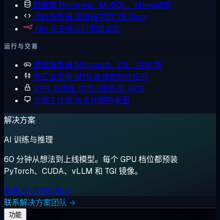
数据库
Postgres、MySQL、MongoDB
代码服务器
浏览器中的 VS Code
n8n
全天候运行的自动化
运行与交易
游戏服务器
Minecraft、CS、ARK 等
外汇与交易
MT5 紧邻你的经纪商
VPN 与隐私
你自己的私有 VPN
远程工作站
永不休眠的桌面
解决方案
AI 训练与推理
60 分钟从想法到上线模型。每个 GPU 档位都预装
PyTorch、CUDA、vLLM 和 TGI 镜像。
查看 AI 工作负载 →
联系解决方案团队 →
功能