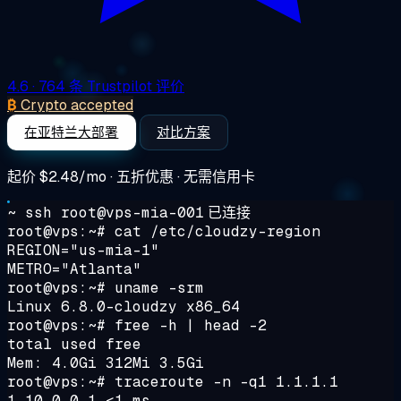
4.6
· 764 条 Trustpilot 评价
₿
Crypto accepted
在亚特兰大部署
对比方案
起价
$2.48/mo
· 五折优惠 · 无需信用卡
~ ssh root@vps-mia-001
已连接
root@vps:~#
cat /etc/cloudzy-region
REGION="us-mia-1"
METRO="Atlanta"
root@vps:~#
uname -srm
Linux 6.8.0-cloudzy x86_64
root@vps:~#
free -h | head -2
total used free
Mem: 4.0Gi 312Mi 3.5Gi
root@vps:~#
traceroute -n -q1 1.1.1.1
1 10.0.0.1 <1 ms