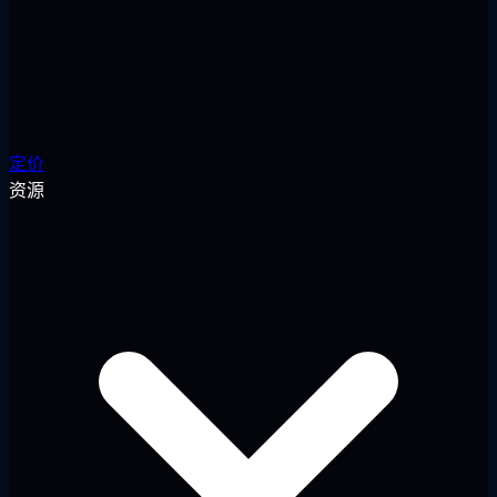
定价
资源