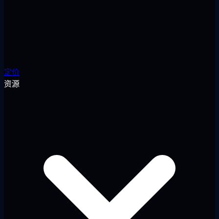
定价
资源