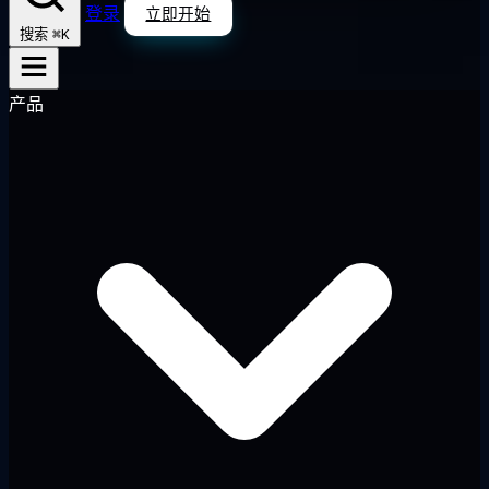
登录
立即开始
⌘K
搜索
产品