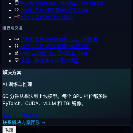
数据库
Postgres、MySQL、MongoDB
代码服务器
浏览器中的 VS Code
n8n
全天候运行的自动化
运行与交易
游戏服务器
Minecraft、CS、ARK 等
外汇与交易
MT5 紧邻你的经纪商
VPN 与隐私
你自己的私有 VPN
远程工作站
永不休眠的桌面
解决方案
AI 训练与推理
60 分钟从想法到上线模型。每个 GPU 档位都预装
PyTorch、CUDA、vLLM 和 TGI 镜像。
查看 AI 工作负载 →
联系解决方案团队 →
功能