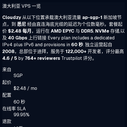
澳大利亚 VPS 一览
Cloudzy
从以下位置承载澳大利亚流量
ap-sgp-1
新加坡节
点，到
悉尼
经由直连海底光缆的延迟为个位数毫秒。套餐起
价
$2.48 每月
，运行在
AMD EPYC
与
DDR5
,
NVMe
存储,以
及
40 Gbps
上行链接 Every plan includes a dedicated
IPv4 plus IPv6 and provisions in
60 秒
. 独立运营起自
2008
，总部位于迪拜，服务于
122,000+
开发者，评分最高
4.6 / 5
by
764+ reviewers
Trustpilot 评分。
来自
SGP
起价
$2.48 / mo
配置
60 秒
在线率 SLA
99.95%
退款