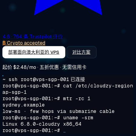
4.6
· 764 条 Trustpilot 评价
₿
Crypto accepted
部署面向澳大利亚的 VPS
对比方案
起价
$2.48/mo
· 五折优惠 · 无需信用卡
~ ssh root@vps-sgp-001
已连接
root@vps-sgp-001:~#
cat /etc/cloudzy-region
ap-sgp-1
root@vps-sgp-001:~#
mtr -rc 1
sydney.example
low-ms · few hops via submarine cable
root@vps-sgp-001:~#
uname -srm
Linux 6.8.0-cloudzy x86_64
root@vps-sgp-001:~#
_