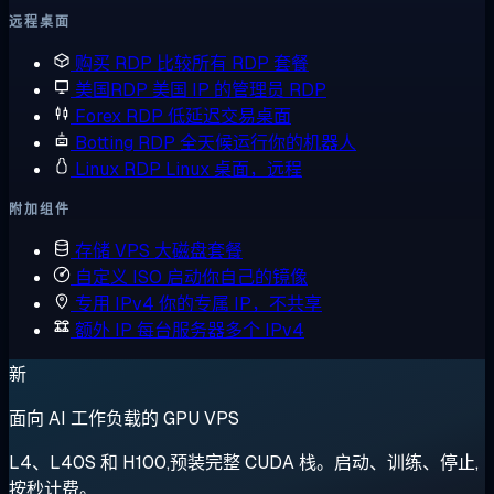
远程桌面
购买 RDP
比较所有 RDP 套餐
美国RDP
美国 IP 的管理员 RDP
Forex RDP
低延迟交易桌面
Botting RDP
全天候运行你的机器人
Linux RDP
Linux 桌面，远程
附加组件
存储 VPS
大磁盘套餐
自定义 ISO
启动你自己的镜像
专用 IPv4
你的专属 IP，不共享
额外 IP
每台服务器多个 IPv4
新
面向 AI 工作负载的 GPU VPS
L4、L40S 和 H100,预装完整 CUDA 栈。启动、训练、停止,
按秒计费。