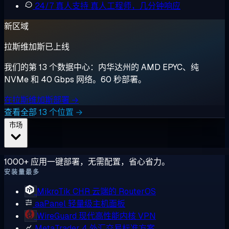
24/7 真人支持
真人工程师，几分钟响应
新区域
拉斯维加斯已上线
我们的第 13 个数据中心：内华达州的 AMD EPYC、纯
NVMe 和 40 Gbps 网络。60 秒部署。
在拉斯维加斯部署 →
查看全部 13 个位置 →
市场
1000+ 应用一键部署，无需配置，省心省力。
安装量最多
MikroTik CHR
云端的 RouterOS
aaPanel
轻量级主机面板
WireGuard
现代高性能内核 VPN
MetaTrader 4
外汇交易标准方案