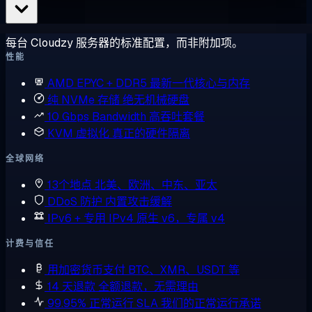
每台 Cloudzy 服务器的标准配置，而非附加项。
性能
AMD EPYC + DDR5
最新一代核心与内存
纯 NVMe 存储
绝无机械硬盘
10 Gbps Bandwidth
高吞吐套餐
KVM 虚拟化
真正的硬件隔离
全球网络
13个地点
北美、欧洲、中东、亚太
DDoS 防护
内置攻击缓解
IPv6 + 专用 IPv4
原生 v6，专属 v4
计费与信任
用加密货币支付
BTC、XMR、USDT 等
14 天退款
全额退款，无需理由
99.95% 正常运行 SLA
我们的正常运行承诺