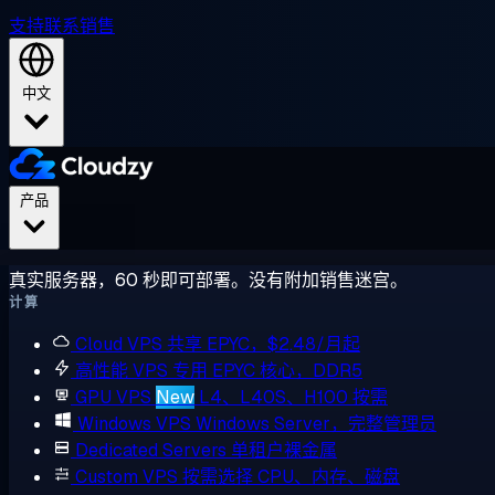
支持
联系销售
中文
产品
真实服务器，60 秒即可部署。没有附加销售迷宫。
计算
Cloud VPS
共享 EPYC，$2.48/月起
高性能 VPS
专用 EPYC 核心，DDR5
GPU VPS
New
L4、L40S、H100 按需
Windows VPS
Windows Server，完整管理员
Dedicated Servers
单租户裸金属
Custom VPS
按需选择 CPU、内存、磁盘