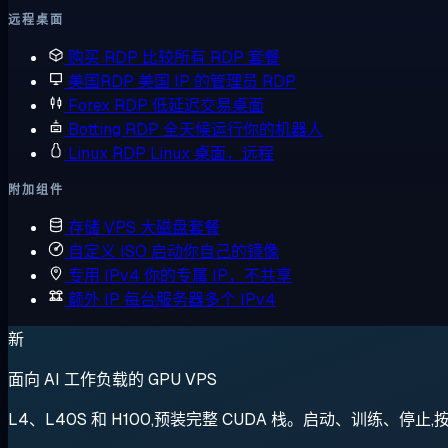
远程桌面
购买 RDP
比较所有 RDP 套餐
美国RDP
美国 IP 的管理员 RDP
Forex RDP
低延迟交易桌面
Botting RDP
全天候运行你的机器人
Linux RDP
Linux 桌面，远程
附加组件
存储 VPS
大磁盘套餐
自定义 ISO
启动你自己的镜像
专用 IPv4
你的专属 IP，不共享
额外 IP
每台服务器多个 IPv4
新
面向 AI 工作负载的 GPU VPS
L4、L40S 和 H100,预装完整 CUDA 栈。启动、训练、停止