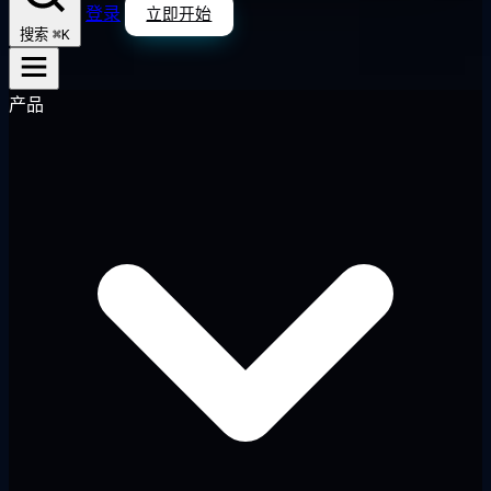
登录
立即开始
⌘K
搜索
产品