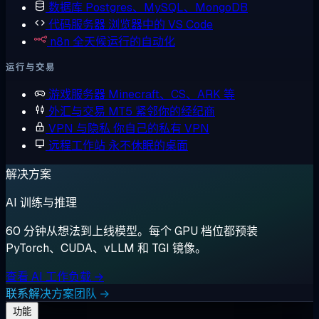
数据库
Postgres、MySQL、MongoDB
代码服务器
浏览器中的 VS Code
n8n
全天候运行的自动化
运行与交易
游戏服务器
Minecraft、CS、ARK 等
外汇与交易
MT5 紧邻你的经纪商
VPN 与隐私
你自己的私有 VPN
远程工作站
永不休眠的桌面
解决方案
AI 训练与推理
60 分钟从想法到上线模型。每个 GPU 档位都预装
PyTorch、CUDA、vLLM 和 TGI 镜像。
查看 AI 工作负载 →
联系解决方案团队 →
功能