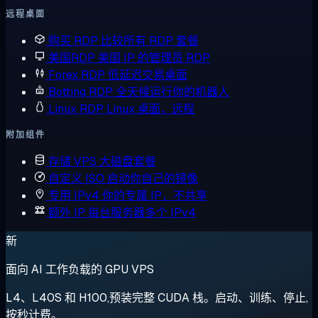
远程桌面
购买 RDP
比较所有 RDP 套餐
美国RDP
美国 IP 的管理员 RDP
Forex RDP
低延迟交易桌面
Botting RDP
全天候运行你的机器人
Linux RDP
Linux 桌面，远程
附加组件
存储 VPS
大磁盘套餐
自定义 ISO
启动你自己的镜像
专用 IPv4
你的专属 IP，不共享
额外 IP
每台服务器多个 IPv4
新
面向 AI 工作负载的 GPU VPS
L4、L40S 和 H100,预装完整 CUDA 栈。启动、训练、停止,
按秒计费。