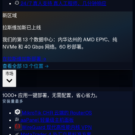
24/7 真人支持
真人工程师，几分钟响应
新区域
拉斯维加斯已上线
我们的第 13 个数据中心：内华达州的 AMD EPYC、纯
NVMe 和 40 Gbps 网络。60 秒部署。
在拉斯维加斯部署 →
查看全部 13 个位置 →
市场
1000+ 应用一键部署，无需配置，省心省力。
安装量最多
MikroTik CHR
云端的 RouterOS
aaPanel
轻量级主机面板
WireGuard
现代高性能内核 VPN
MetaTrader 4
外汇交易标准方案