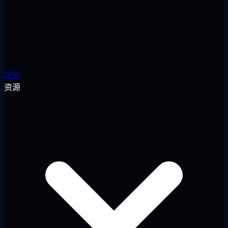
定价
资源