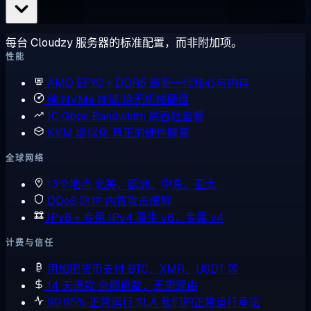
每台 Cloudzy 服务器的标准配置，而非附加项。
性能
AMD EPYC + DDR5
最新一代核心与内存
纯 NVMe 存储
绝无机械硬盘
10 Gbps Bandwidth
高吞吐套餐
KVM 虚拟化
真正的硬件隔离
全球网络
13个地点
北美、欧洲、中东、亚太
DDoS 防护
内置攻击缓解
IPv6 + 专用 IPv4
原生 v6，专属 v4
计费与信任
用加密货币支付
BTC、XMR、USDT 等
14 天退款
全额退款，无需理由
99.95% 正常运行 SLA
我们的正常运行承诺