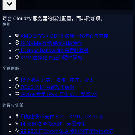
每台 Cloudzy 服务器的标准配置，而非附加项。
性能
AMD EPYC + DDR5
最新一代核心与内存
纯 NVMe 存储
绝无机械硬盘
10 Gbps Bandwidth
高吞吐套餐
KVM 虚拟化
真正的硬件隔离
全球网络
13个地点
北美、欧洲、中东、亚太
DDoS 防护
内置攻击缓解
IPv6 + 专用 IPv4
原生 v6，专属 v4
计费与信任
用加密货币支付
BTC、XMR、USDT 等
14 天退款
全额退款，无需理由
99.95% 正常运行 SLA
我们的正常运行承诺