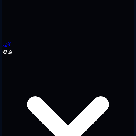
定价
资源