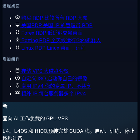
远程桌面
购买 RDP
比较所有 RDP 套餐
美国RDP
美国 IP 的管理员 RDP
Forex RDP
低延迟交易桌面
Botting RDP
全天候运行你的机器人
Linux RDP
Linux 桌面，远程
附加组件
存储 VPS
大磁盘套餐
自定义 ISO
启动你自己的镜像
专用 IPv4
你的专属 IP，不共享
额外 IP
每台服务器多个 IPv4
新
面向 AI 工作负载的 GPU VPS
L4、L40S 和 H100,预装完整 CUDA 栈。启动、训练、停止,
按秒计费。