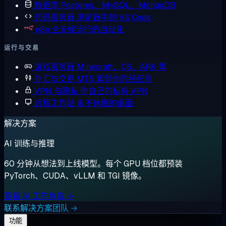
数据库
Postgres、MySQL、MongoDB
代码服务器
浏览器中的 VS Code
n8n
全天候运行的自动化
运行与交易
游戏服务器
Minecraft、CS、ARK 等
外汇与交易
MT5 紧邻你的经纪商
VPN 与隐私
你自己的私有 VPN
远程工作站
永不休眠的桌面
解决方案
AI 训练与推理
60 分钟从想法到上线模型。每个 GPU 档位都预装
PyTorch、CUDA、vLLM 和 TGI 镜像。
查看 AI 工作负载 →
联系解决方案团队 →
功能