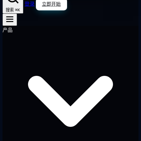
登录
立即开始
⌘K
搜索
产品