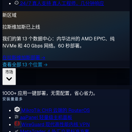
24/7 真人支持
真人工程师，几分钟响应
新区域
拉斯维加斯已上线
我们的第 13 个数据中心：内华达州的 AMD EPYC、纯
NVMe 和 40 Gbps 网络。60 秒部署。
在拉斯维加斯部署 →
查看全部 13 个位置 →
市场
1000+ 应用一键部署，无需配置，省心省力。
安装量最多
MikroTik CHR
云端的 RouterOS
aaPanel
轻量级主机面板
WireGuard
现代高性能内核 VPN
MetaTrader 4
外汇交易标准方案