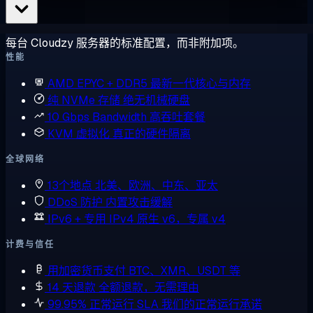
每台 Cloudzy 服务器的标准配置，而非附加项。
性能
AMD EPYC + DDR5
最新一代核心与内存
纯 NVMe 存储
绝无机械硬盘
10 Gbps Bandwidth
高吞吐套餐
KVM 虚拟化
真正的硬件隔离
全球网络
13个地点
北美、欧洲、中东、亚太
DDoS 防护
内置攻击缓解
IPv6 + 专用 IPv4
原生 v6，专属 v4
计费与信任
用加密货币支付
BTC、XMR、USDT 等
14 天退款
全额退款，无需理由
99.95% 正常运行 SLA
我们的正常运行承诺