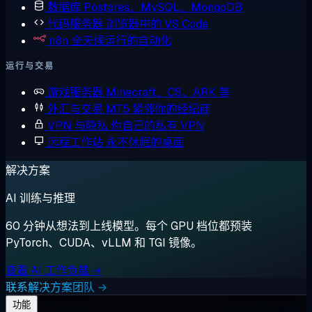
数据库
Postgres、MySQL、MongoDB
代码服务器
浏览器中的 VS Code
n8n
全天候运行的自动化
运行与交易
游戏服务器
Minecraft、CS、ARK 等
外汇与交易
MT5 紧邻你的经纪商
VPN 与隐私
你自己的私有 VPN
远程工作站
永不休眠的桌面
解决方案
AI 训练与推理
60 分钟从想法到上线模型。每个 GPU 档位都预装
PyTorch、CUDA、vLLM 和 TGI 镜像。
查看 AI 工作负载 →
联系解决方案团队 →
功能