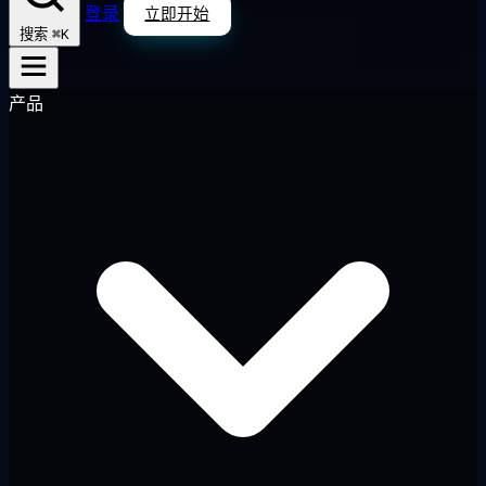
登录
立即开始
⌘K
搜索
产品