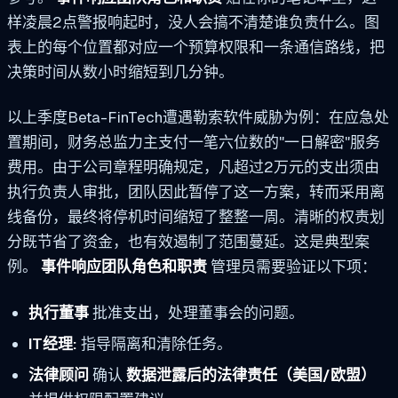
样凌晨2点警报响起时，没人会搞不清楚谁负责什么。图
表上的每个位置都对应一个预算权限和一条通信路线，把
决策时间从数小时缩短到几分钟。
以上季度Beta-FinTech遭遇勒索软件威胁为例：在应急处
置期间，财务总监力主支付一笔六位数的"一日解密"服务
费用。由于公司章程明确规定，凡超过2万元的支出须由
执行负责人审批，团队因此暂停了这一方案，转而采用离
线备份，最终将停机时间缩短了整整一周。清晰的权责划
分既节省了资金，也有效遏制了范围蔓延。这是典型案
例。
事件响应团队角色和职责
管理员需要验证以下项：
执行董事
批准支出，处理董事会的问题。
IT经理:
指导隔离和清除任务。
法律顾问
确认
数据泄露后的法律责任（美国/欧盟）