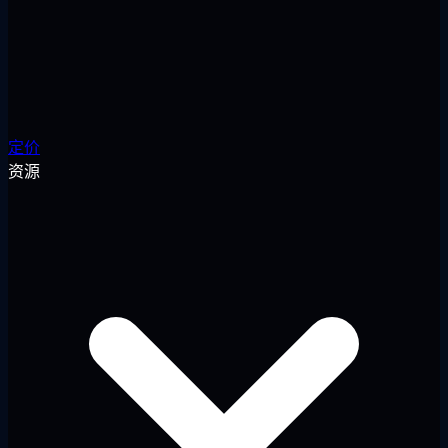
定价
资源