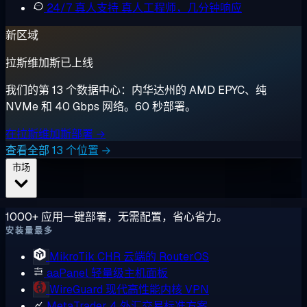
24/7 真人支持
真人工程师，几分钟响应
新区域
拉斯维加斯已上线
我们的第 13 个数据中心：内华达州的 AMD EPYC、纯
NVMe 和 40 Gbps 网络。60 秒部署。
在拉斯维加斯部署 →
查看全部 13 个位置 →
市场
1000+ 应用一键部署，无需配置，省心省力。
安装量最多
MikroTik CHR
云端的 RouterOS
aaPanel
轻量级主机面板
WireGuard
现代高性能内核 VPN
MetaTrader 4
外汇交易标准方案