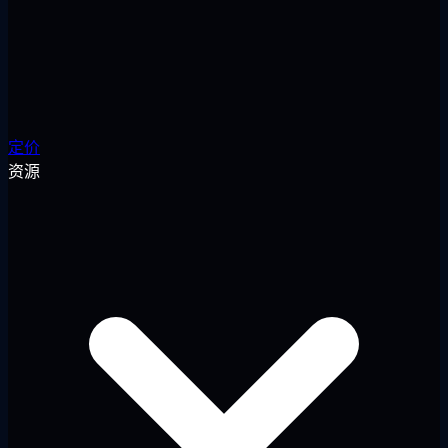
定价
资源