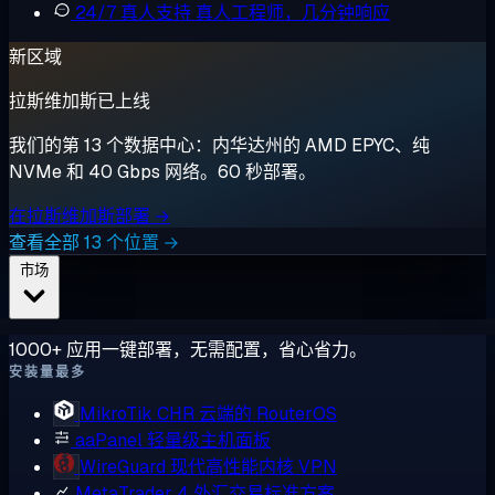
24/7 真人支持
真人工程师，几分钟响应
新区域
拉斯维加斯已上线
我们的第 13 个数据中心：内华达州的 AMD EPYC、纯
NVMe 和 40 Gbps 网络。60 秒部署。
在拉斯维加斯部署 →
查看全部 13 个位置 →
市场
1000+ 应用一键部署，无需配置，省心省力。
安装量最多
MikroTik CHR
云端的 RouterOS
aaPanel
轻量级主机面板
WireGuard
现代高性能内核 VPN
MetaTrader 4
外汇交易标准方案