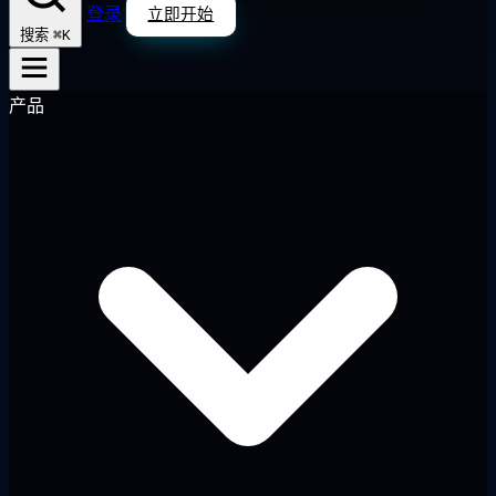
登录
立即开始
⌘K
搜索
产品