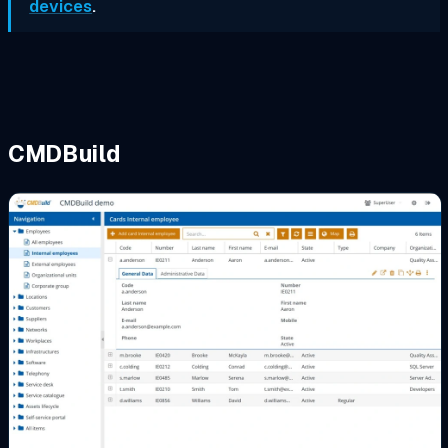
devices
.
CMDBuild