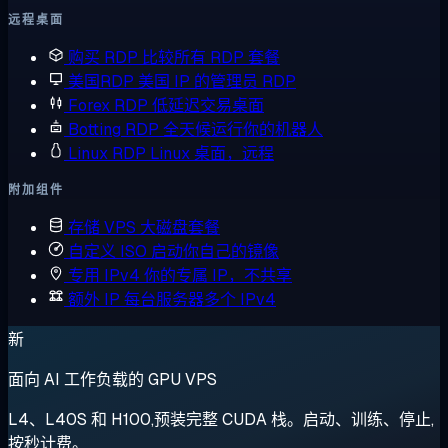
远程桌面
购买 RDP
比较所有 RDP 套餐
美国RDP
美国 IP 的管理员 RDP
Forex RDP
低延迟交易桌面
Botting RDP
全天候运行你的机器人
Linux RDP
Linux 桌面，远程
附加组件
存储 VPS
大磁盘套餐
自定义 ISO
启动你自己的镜像
专用 IPv4
你的专属 IP，不共享
额外 IP
每台服务器多个 IPv4
新
面向 AI 工作负载的 GPU VPS
L4、L40S 和 H100,预装完整 CUDA 栈。启动、训练、停止,
按秒计费。