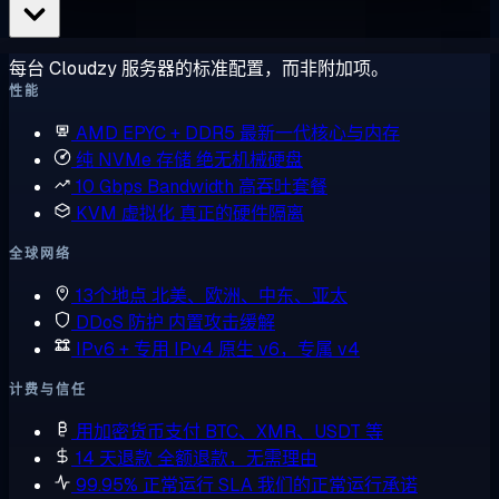
每台 Cloudzy 服务器的标准配置，而非附加项。
性能
AMD EPYC + DDR5
最新一代核心与内存
纯 NVMe 存储
绝无机械硬盘
10 Gbps Bandwidth
高吞吐套餐
KVM 虚拟化
真正的硬件隔离
全球网络
13个地点
北美、欧洲、中东、亚太
DDoS 防护
内置攻击缓解
IPv6 + 专用 IPv4
原生 v6，专属 v4
计费与信任
用加密货币支付
BTC、XMR、USDT 等
14 天退款
全额退款，无需理由
99.95% 正常运行 SLA
我们的正常运行承诺