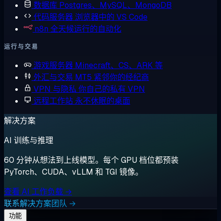
数据库
Postgres、MySQL、MongoDB
代码服务器
浏览器中的 VS Code
n8n
全天候运行的自动化
运行与交易
游戏服务器
Minecraft、CS、ARK 等
外汇与交易
MT5 紧邻你的经纪商
VPN 与隐私
你自己的私有 VPN
远程工作站
永不休眠的桌面
解决方案
AI 训练与推理
60 分钟从想法到上线模型。每个 GPU 档位都预装
PyTorch、CUDA、vLLM 和 TGI 镜像。
查看 AI 工作负载 →
联系解决方案团队 →
功能