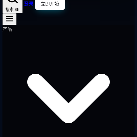
登录
立即开始
⌘K
搜索
产品