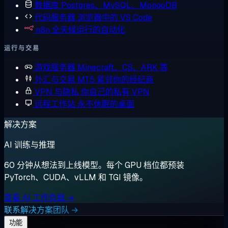
数据库
Postgres、MySQL、MongoDB
代码服务器
浏览器中的 VS Code
n8n
全天候运行的自动化
运行与交易
游戏服务器
Minecraft、CS、ARK 等
外汇与交易
MT5 紧邻你的经纪商
VPN 与隐私
你自己的私有 VPN
远程工作站
永不休眠的桌面
解决方案
AI 训练与推理
60 分钟从想法到上线模型。每个 GPU 档位都预装
PyTorch、CUDA、vLLM 和 TGI 镜像。
查看 AI 工作负载 →
联系解决方案团队 →
功能