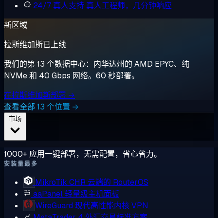
24/7 真人支持
真人工程师，几分钟响应
新区域
拉斯维加斯已上线
我们的第 13 个数据中心：内华达州的 AMD EPYC、纯
NVMe 和 40 Gbps 网络。60 秒部署。
在拉斯维加斯部署 →
查看全部 13 个位置 →
市场
1000+ 应用一键部署，无需配置，省心省力。
安装量最多
MikroTik CHR
云端的 RouterOS
aaPanel
轻量级主机面板
WireGuard
现代高性能内核 VPN
MetaTrader 4
外汇交易标准方案