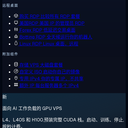
远程桌面
购买 RDP
比较所有 RDP 套餐
美国RDP
美国 IP 的管理员 RDP
Forex RDP
低延迟交易桌面
Botting RDP
全天候运行你的机器人
Linux RDP
Linux 桌面，远程
附加组件
存储 VPS
大磁盘套餐
自定义 ISO
启动你自己的镜像
专用 IPv4
你的专属 IP，不共享
额外 IP
每台服务器多个 IPv4
新
面向 AI 工作负载的 GPU VPS
L4、L40S 和 H100,预装完整 CUDA 栈。启动、训练、停止,
按秒计费。