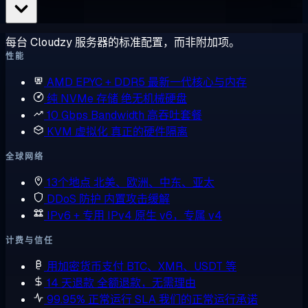
每台 Cloudzy 服务器的标准配置，而非附加项。
性能
AMD EPYC + DDR5
最新一代核心与内存
纯 NVMe 存储
绝无机械硬盘
10 Gbps Bandwidth
高吞吐套餐
KVM 虚拟化
真正的硬件隔离
全球网络
13个地点
北美、欧洲、中东、亚太
DDoS 防护
内置攻击缓解
IPv6 + 专用 IPv4
原生 v6，专属 v4
计费与信任
用加密货币支付
BTC、XMR、USDT 等
14 天退款
全额退款，无需理由
99.95% 正常运行 SLA
我们的正常运行承诺