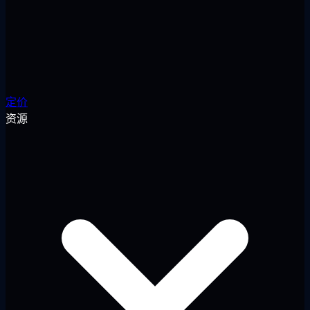
定价
资源