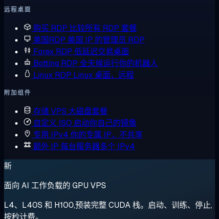
远程桌面
购买 RDP
比较所有 RDP 套餐
美国RDP
美国 IP 的管理员 RDP
Forex RDP
低延迟交易桌面
Botting RDP
全天候运行你的机器人
Linux RDP
Linux 桌面，远程
附加组件
存储 VPS
大磁盘套餐
自定义 ISO
启动你自己的镜像
专用 IPv4
你的专属 IP，不共享
额外 IP
每台服务器多个 IPv4
新
面向 AI 工作负载的 GPU VPS
L4、L40S 和 H100,预装完整 CUDA 栈。启动、训练、停止,
按秒计费。