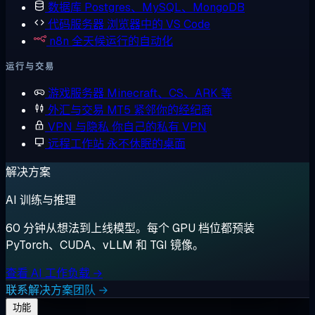
数据库
Postgres、MySQL、MongoDB
代码服务器
浏览器中的 VS Code
n8n
全天候运行的自动化
运行与交易
游戏服务器
Minecraft、CS、ARK 等
外汇与交易
MT5 紧邻你的经纪商
VPN 与隐私
你自己的私有 VPN
远程工作站
永不休眠的桌面
解决方案
AI 训练与推理
60 分钟从想法到上线模型。每个 GPU 档位都预装
PyTorch、CUDA、vLLM 和 TGI 镜像。
查看 AI 工作负载 →
联系解决方案团队 →
功能