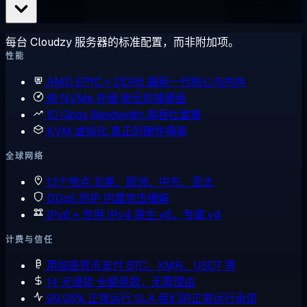
每台 Cloudzy 服务器的标准配置，而非附加项。
性能
AMD EPYC + DDR5
最新一代核心与内存
纯 NVMe 存储
绝无机械硬盘
10 Gbps Bandwidth
高吞吐套餐
KVM 虚拟化
真正的硬件隔离
全球网络
13个地点
北美、欧洲、中东、亚太
DDoS 防护
内置攻击缓解
IPv6 + 专用 IPv4
原生 v6，专属 v4
计费与信任
用加密货币支付
BTC、XMR、USDT 等
14 天退款
全额退款，无需理由
99.95% 正常运行 SLA
我们的正常运行承诺