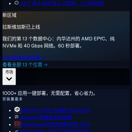
24/7 真人支持
真人工程师，几分钟响应
新区域
拉斯维加斯已上线
我们的第 13 个数据中心：内华达州的 AMD EPYC、纯
NVMe 和 40 Gbps 网络。60 秒部署。
在拉斯维加斯部署 →
查看全部 13 个位置 →
市场
1000+ 应用一键部署，无需配置，省心省力。
安装量最多
MikroTik CHR
云端的 RouterOS
aaPanel
轻量级主机面板
WireGuard
现代高性能内核 VPN
MetaTrader 4
外汇交易标准方案