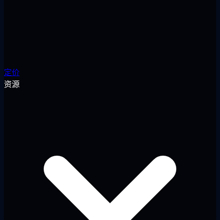
定价
资源