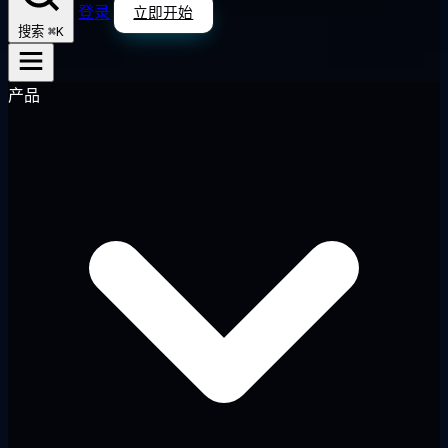
登录
立即开始
⌘K
搜索
产品