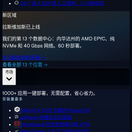
24/7 真人支持
真人工程师，几分钟响应
新区域
拉斯维加斯已上线
我们的第 13 个数据中心：内华达州的 AMD EPYC、纯
NVMe 和 40 Gbps 网络。60 秒部署。
在拉斯维加斯部署 →
查看全部 13 个位置 →
市场
1000+ 应用一键部署，无需配置，省心省力。
安装量最多
MikroTik CHR
云端的 RouterOS
aaPanel
轻量级主机面板
WireGuard
现代高性能内核 VPN
MetaTrader 4
外汇交易标准方案