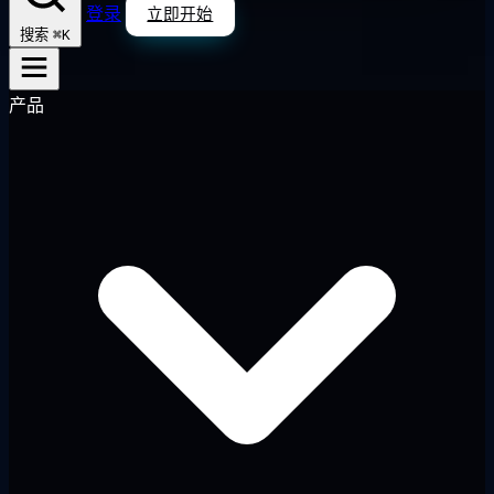
登录
立即开始
⌘K
搜索
产品