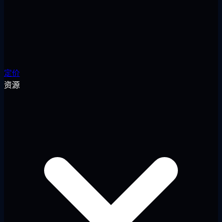
定价
资源