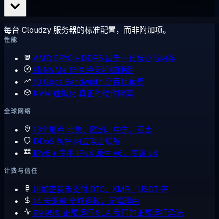
每台 Cloudzy 服务器的标准配置，而非附加项。
性能
AMD EPYC + DDR5
最新一代核心与内存
纯 NVMe 存储
绝无机械硬盘
10 Gbps Bandwidth
高吞吐套餐
KVM 虚拟化
真正的硬件隔离
全球网络
13个地点
北美、欧洲、中东、亚太
DDoS 防护
内置攻击缓解
IPv6 + 专用 IPv4
原生 v6，专属 v4
计费与信任
用加密货币支付
BTC、XMR、USDT 等
14 天退款
全额退款，无需理由
99.95% 正常运行 SLA
我们的正常运行承诺