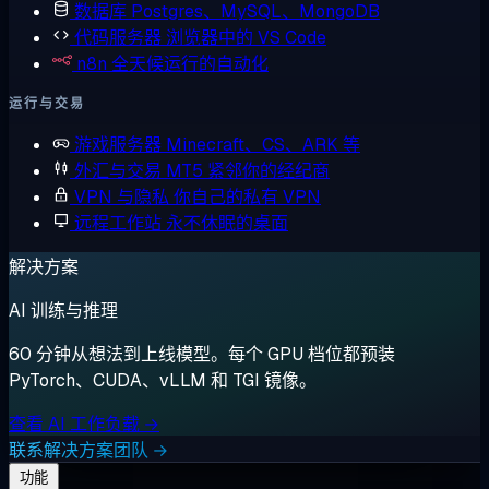
数据库
Postgres、MySQL、MongoDB
代码服务器
浏览器中的 VS Code
n8n
全天候运行的自动化
运行与交易
游戏服务器
Minecraft、CS、ARK 等
外汇与交易
MT5 紧邻你的经纪商
VPN 与隐私
你自己的私有 VPN
远程工作站
永不休眠的桌面
解决方案
AI 训练与推理
60 分钟从想法到上线模型。每个 GPU 档位都预装
PyTorch、CUDA、vLLM 和 TGI 镜像。
查看 AI 工作负载 →
联系解决方案团队 →
功能