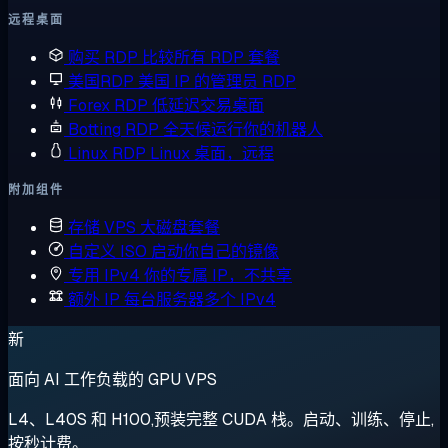
远程桌面
购买 RDP
比较所有 RDP 套餐
美国RDP
美国 IP 的管理员 RDP
Forex RDP
低延迟交易桌面
Botting RDP
全天候运行你的机器人
Linux RDP
Linux 桌面，远程
附加组件
存储 VPS
大磁盘套餐
自定义 ISO
启动你自己的镜像
专用 IPv4
你的专属 IP，不共享
额外 IP
每台服务器多个 IPv4
新
面向 AI 工作负载的 GPU VPS
L4、L40S 和 H100,预装完整 CUDA 栈。启动、训练、停止,
按秒计费。