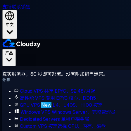
支持
联系销售
中文
产品
真实服务器，60 秒即可部署。没有附加销售迷宫。
计算
Cloud VPS
共享 EPYC，$2.48/月起
高性能 VPS
专用 EPYC 核心，DDR5
GPU VPS
New
L4、L40S、H100 按需
Windows VPS
Windows Server，完整管理员
Dedicated Servers
单租户裸金属
Custom VPS
按需选择 CPU、内存、磁盘