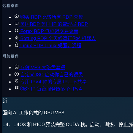
远程桌面
购买 RDP
比较所有 RDP 套餐
美国RDP
美国 IP 的管理员 RDP
Forex RDP
低延迟交易桌面
Botting RDP
全天候运行你的机器人
Linux RDP
Linux 桌面，远程
附加组件
存储 VPS
大磁盘套餐
自定义 ISO
启动你自己的镜像
专用 IPv4
你的专属 IP，不共享
额外 IP
每台服务器多个 IPv4
新
面向 AI 工作负载的 GPU VPS
L4、L40S 和 H100,预装完整 CUDA 栈。启动、训练、停止