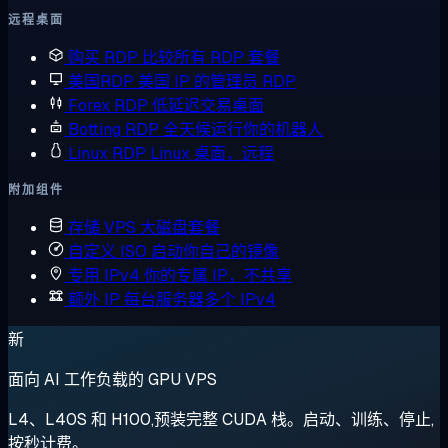
远程桌面
购买 RDP
比较所有 RDP 套餐
美国RDP
美国 IP 的管理员 RDP
Forex RDP
低延迟交易桌面
Botting RDP
全天候运行你的机器人
Linux RDP
Linux 桌面，远程
附加组件
存储 VPS
大磁盘套餐
自定义 ISO
启动你自己的镜像
专用 IPv4
你的专属 IP，不共享
额外 IP
每台服务器多个 IPv4
新
面向 AI 工作负载的 GPU VPS
L4、L40S 和 H100,预装完整 CUDA 栈。启动、训练、停止,
按秒计费。