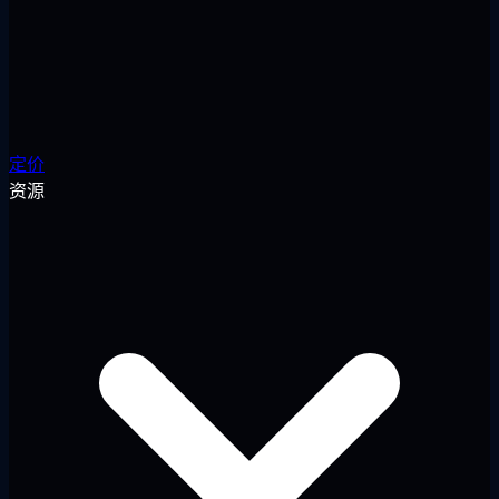
定价
资源