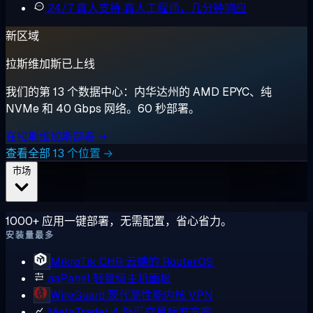
24/7 真人支持
真人工程师，几分钟响应
新区域
拉斯维加斯已上线
我们的第 13 个数据中心：内华达州的 AMD EPYC、纯
NVMe 和 40 Gbps 网络。60 秒部署。
在拉斯维加斯部署 →
查看全部 13 个位置 →
市场
1000+ 应用一键部署，无需配置，省心省力。
安装量最多
MikroTik CHR
云端的 RouterOS
aaPanel
轻量级主机面板
WireGuard
现代高性能内核 VPN
MetaTrader 4
外汇交易标准方案