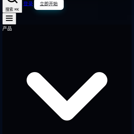
登录
立即开始
⌘K
搜索
产品