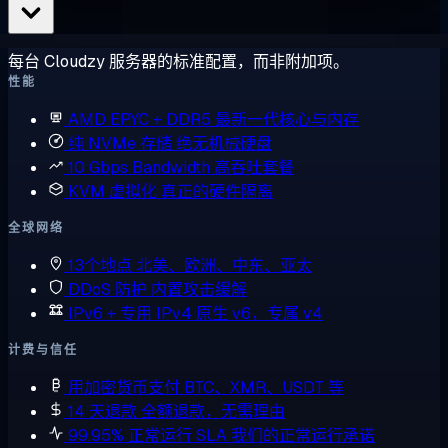
每台 Cloudzy 服务器的标准配置，而非附加项。
性能
AMD EPYC + DDR5
最新一代核心与内存
纯 NVMe 存储
绝无机械硬盘
10 Gbps Bandwidth
高吞吐套餐
KVM 虚拟化
真正的硬件隔离
全球网络
13个地点
北美、欧洲、中东、亚太
DDoS 防护
内置攻击缓解
IPv6 + 专用 IPv4
原生 v6，专属 v4
计费与信任
用加密货币支付
BTC、XMR、USDT 等
14 天退款
全额退款，无需理由
99.95% 正常运行 SLA
我们的正常运行承诺