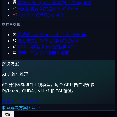
数据库
Postgres、MySQL、MongoDB
代码服务器
浏览器中的 VS Code
n8n
全天候运行的自动化
运行与交易
游戏服务器
Minecraft、CS、ARK 等
外汇与交易
MT5 紧邻你的经纪商
VPN 与隐私
你自己的私有 VPN
远程工作站
永不休眠的桌面
解决方案
AI 训练与推理
60 分钟从想法到上线模型。每个 GPU 档位都预装
PyTorch、CUDA、vLLM 和 TGI 镜像。
查看 AI 工作负载 →
联系解决方案团队 →
功能