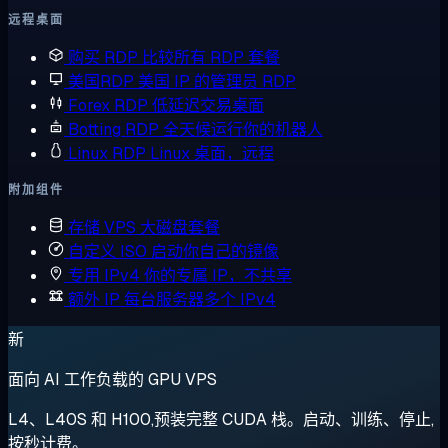
远程桌面
购买 RDP
比较所有 RDP 套餐
美国RDP
美国 IP 的管理员 RDP
Forex RDP
低延迟交易桌面
Botting RDP
全天候运行你的机器人
Linux RDP
Linux 桌面，远程
附加组件
存储 VPS
大磁盘套餐
自定义 ISO
启动你自己的镜像
专用 IPv4
你的专属 IP，不共享
额外 IP
每台服务器多个 IPv4
新
面向 AI 工作负载的 GPU VPS
L4、L40S 和 H100,预装完整 CUDA 栈。启动、训练、停止,
按秒计费。