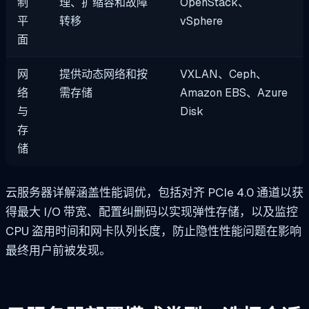
制
理、扩缩容和故障
OpenStack、
平
转移
vSphere
面
网
提供动态网络和按
VXLAN、Ceph、
络
需存储
Amazon EBS、Azure
与
Disk
存
储
云服务器详解涵盖性能调优，包括对齐 PCIe 4.0 通道以获
得最大 I/O 带宽、配置纠删码以实现弹性存储，以及监控
CPU 盗用时间和网卡队列长度，防止隐性性能问题在影响
最终用户前被发现。