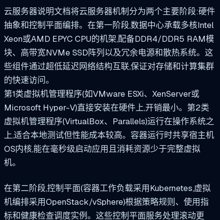
云服务器说明文档将云服务器机制分为两个主要阶段:硬件
抽象和控制平面编排。在第一阶段,数据中心承载多核Intel
Xeon或AMD EPYC CPU的机架,配备DDR4/DDR5 RAM模
块、高带宽NVMe SSD阵列以及冗余电源和散热系统。这
些组件通过超低延迟网络结构互联,保证对存储和计算集群
的快速访问。
第1类虚拟机管理程序(如VMware ESXi、XenServer或
Microsoft Hyper-V)直接安装在硬件上,开销最小。第2类
虚拟机管理程序(VirtualBox、Parallels)运行在操作系统之
上,适合本地测试但性能成本较高。容器运行时共享宿主机
OS内核,能在毫秒级启动应用且消耗资源少于完整虚拟
机。
在第二阶段,控制平面(容器工作负载采用Kubernetes,虚拟
机编排采用OpenStack/vSphere)根据策略规则、使用指
标和健康检查调度实例。这些控制平面服务处理滚动更