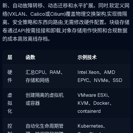
新、自动故障转移、动态迁移和水平扩展。同时,软定义网
络(VXLAN、Calico或Cilium)覆盖物理交换架构,实现微隔
离、安全策略和东西向路由,无需修改硬件配置。块级存储
卷通过API按需挂接和卸载,对象存储用作快照和合规数据
的成本高效离线存档。
层
函数
示例技术
硬
汇总CPU、RAM、
Intel Xeon、AMD
件
存储和网络
EPYC、NVMe、SSD
虚
创建隔离的虚拟机
VMware ESXi、
拟
或容器
KVM、Docker、
化
containerd
控
自动化生命周期管
Kubernetes、