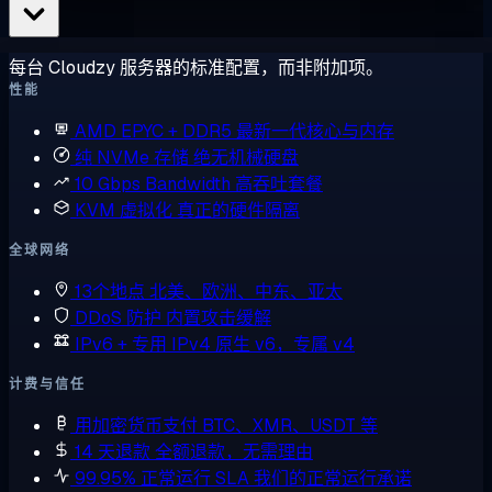
每台 Cloudzy 服务器的标准配置，而非附加项。
性能
AMD EPYC + DDR5
最新一代核心与内存
纯 NVMe 存储
绝无机械硬盘
10 Gbps Bandwidth
高吞吐套餐
KVM 虚拟化
真正的硬件隔离
全球网络
13个地点
北美、欧洲、中东、亚太
DDoS 防护
内置攻击缓解
IPv6 + 专用 IPv4
原生 v6，专属 v4
计费与信任
用加密货币支付
BTC、XMR、USDT 等
14 天退款
全额退款，无需理由
99.95% 正常运行 SLA
我们的正常运行承诺