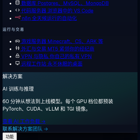
数据库
Postgres、MySQL、MongoDB
代码服务器
浏览器中的 VS Code
n8n
全天候运行的自动化
运行与交易
游戏服务器
Minecraft、CS、ARK 等
外汇与交易
MT5 紧邻你的经纪商
VPN 与隐私
你自己的私有 VPN
远程工作站
永不休眠的桌面
解决方案
AI 训练与推理
60 分钟从想法到上线模型。每个 GPU 档位都预装
PyTorch、CUDA、vLLM 和 TGI 镜像。
查看 AI 工作负载 →
联系解决方案团队 →
功能