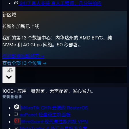
24/7 真人支持
真人工程师，几分钟响应
新区域
拉斯维加斯已上线
我们的第 13 个数据中心：内华达州的 AMD EPYC、纯
NVMe 和 40 Gbps 网络。60 秒部署。
在拉斯维加斯部署 →
查看全部 13 个位置 →
市场
1000+ 应用一键部署，无需配置，省心省力。
安装量最多
MikroTik CHR
云端的 RouterOS
aaPanel
轻量级主机面板
WireGuard
现代高性能内核 VPN
MetaTrader 4
外汇交易标准方案