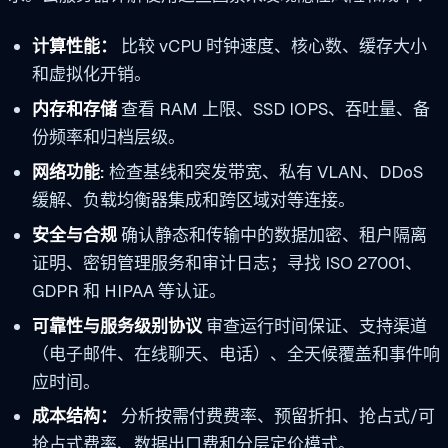
计算性能：
比较 vCPU 时钟速度、核心数、缓存大小
和虚拟化开销。
内存和存储
查看 RAM 上限、SSD IOPS、吞吐量、备
份频率和归档层级。
网络功能:
检查基线和突发带宽、私有 VLAN、DDoS
缓解、负载均衡器集成和跨区域对等连接。
安全与合规
确认静态和传输中的数据加密、租户隔离
证明、密钥管理服务和审计日志；寻找 ISO 27001、
GDPR 和 HIPAA 等认证。
可靠性与服务级别协议
审查运行时间保证、支持渠道
（电子邮件、在线聊天、电话）、全天候覆盖和事件响
应时间。
成本结构：
分析按需付费费率、预留折扣、抢占式/可
抢占式费率、数据出口费和分层定价模式。