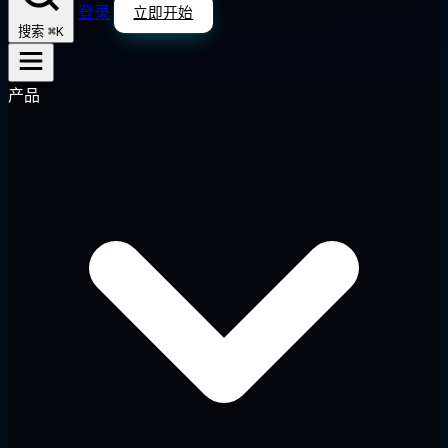
登录
立即开始
⌘K
搜索
产品