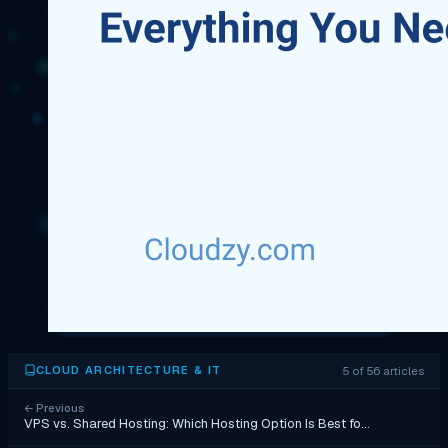
5 of 56 articles
CLOUD ARCHITECTURE & IT
←
Previous
VPS vs. Shared Hosting: Which Hosting Option Is Best fo…