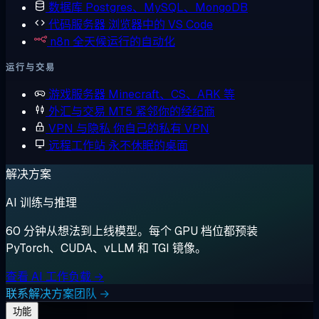
数据库
Postgres、MySQL、MongoDB
代码服务器
浏览器中的 VS Code
n8n
全天候运行的自动化
运行与交易
游戏服务器
Minecraft、CS、ARK 等
外汇与交易
MT5 紧邻你的经纪商
VPN 与隐私
你自己的私有 VPN
远程工作站
永不休眠的桌面
解决方案
AI 训练与推理
60 分钟从想法到上线模型。每个 GPU 档位都预装
PyTorch、CUDA、vLLM 和 TGI 镜像。
查看 AI 工作负载 →
联系解决方案团队 →
功能