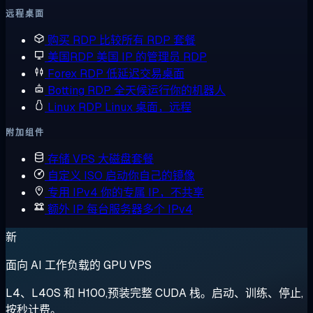
远程桌面
购买 RDP
比较所有 RDP 套餐
美国RDP
美国 IP 的管理员 RDP
Forex RDP
低延迟交易桌面
Botting RDP
全天候运行你的机器人
Linux RDP
Linux 桌面，远程
附加组件
存储 VPS
大磁盘套餐
自定义 ISO
启动你自己的镜像
专用 IPv4
你的专属 IP，不共享
额外 IP
每台服务器多个 IPv4
新
面向 AI 工作负载的 GPU VPS
L4、L40S 和 H100,预装完整 CUDA 栈。启动、训练、停止,
按秒计费。