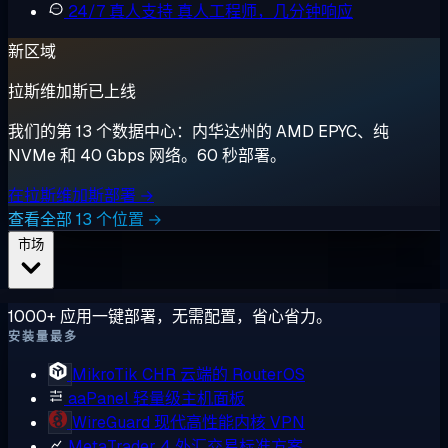
24/7 真人支持
真人工程师，几分钟响应
新区域
拉斯维加斯已上线
我们的第 13 个数据中心：内华达州的 AMD EPYC、纯
NVMe 和 40 Gbps 网络。60 秒部署。
在拉斯维加斯部署 →
查看全部 13 个位置 →
市场
1000+ 应用一键部署，无需配置，省心省力。
安装量最多
MikroTik CHR
云端的 RouterOS
aaPanel
轻量级主机面板
WireGuard
现代高性能内核 VPN
MetaTrader 4
外汇交易标准方案