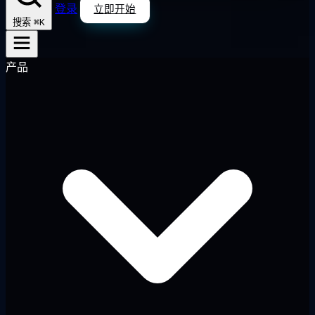
登录
立即开始
⌘K
搜索
产品