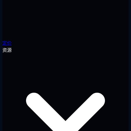
定价
资源