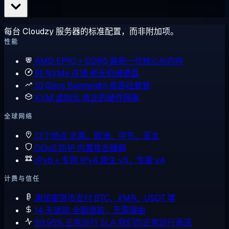
每台 Cloudzy 服务器的标准配置，而非附加项。
性能
AMD EPYC + DDR5
最新一代核心与内存
纯 NVMe 存储
绝无机械硬盘
10 Gbps Bandwidth
高吞吐套餐
KVM 虚拟化
真正的硬件隔离
全球网络
13个地点
北美、欧洲、中东、亚太
DDoS 防护
内置攻击缓解
IPv6 + 专用 IPv4
原生 v6，专属 v4
计费与信任
用加密货币支付
BTC、XMR、USDT 等
14 天退款
全额退款，无需理由
99.95% 正常运行 SLA
我们的正常运行承诺