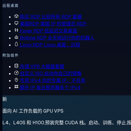
远程桌面
购买 RDP
比较所有 RDP 套餐
美国RDP
美国 IP 的管理员 RDP
Forex RDP
低延迟交易桌面
Botting RDP
全天候运行你的机器人
Linux RDP
Linux 桌面，远程
附加组件
存储 VPS
大磁盘套餐
自定义 ISO
启动你自己的镜像
专用 IPv4
你的专属 IP，不共享
额外 IP
每台服务器多个 IPv4
新
面向 AI 工作负载的 GPU VPS
L4、L40S 和 H100,预装完整 CUDA 栈。启动、训练、停止