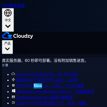
支持
联系销售
中文
产品
真实服务器，60 秒即可部署。没有附加销售迷宫。
计算
Cloud VPS
共享 EPYC，$2.48/月起
高性能 VPS
专用 EPYC 核心，DDR5
GPU VPS
New
L4、L40S、H100 按需
Windows VPS
Windows Server，完整管理员
Dedicated Servers
单租户裸金属
Custom VPS
按需选择 CPU、内存、磁盘