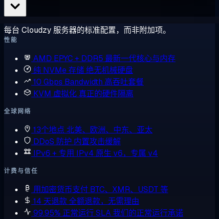
每台 Cloudzy 服务器的标准配置，而非附加项。
性能
AMD EPYC + DDR5
最新一代核心与内存
纯 NVMe 存储
绝无机械硬盘
10 Gbps Bandwidth
高吞吐套餐
KVM 虚拟化
真正的硬件隔离
全球网络
13个地点
北美、欧洲、中东、亚太
DDoS 防护
内置攻击缓解
IPv6 + 专用 IPv4
原生 v6，专属 v4
计费与信任
用加密货币支付
BTC、XMR、USDT 等
14 天退款
全额退款，无需理由
99.95% 正常运行 SLA
我们的正常运行承诺