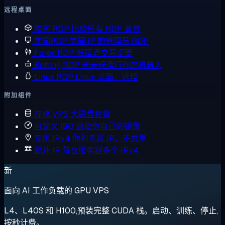
远程桌面
购买 RDP
比较所有 RDP 套餐
美国RDP
美国 IP 的管理员 RDP
Forex RDP
低延迟交易桌面
Botting RDP
全天候运行你的机器人
Linux RDP
Linux 桌面，远程
附加组件
存储 VPS
大磁盘套餐
自定义 ISO
启动你自己的镜像
专用 IPv4
你的专属 IP，不共享
额外 IP
每台服务器多个 IPv4
新
面向 AI 工作负载的 GPU VPS
L4、L40S 和 H100,预装完整 CUDA 栈。启动、训练、停止,
按秒计费。