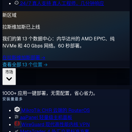
24/7 真人支持
真人工程师，几分钟响应
新区域
拉斯维加斯已上线
我们的第 13 个数据中心：内华达州的 AMD EPYC、纯
NVMe 和 40 Gbps 网络。60 秒部署。
在拉斯维加斯部署 →
查看全部 13 个位置 →
市场
1000+ 应用一键部署，无需配置，省心省力。
安装量最多
MikroTik CHR
云端的 RouterOS
aaPanel
轻量级主机面板
WireGuard
现代高性能内核 VPN
MetaTrader 4
外汇交易标准方案