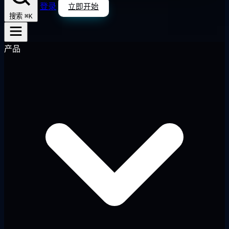
登录
立即开始
⌘K
搜索
产品