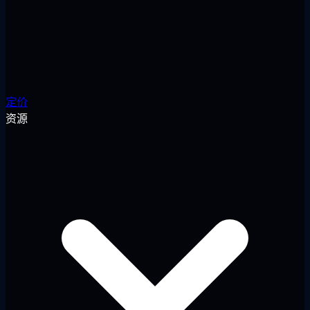
定价
资源