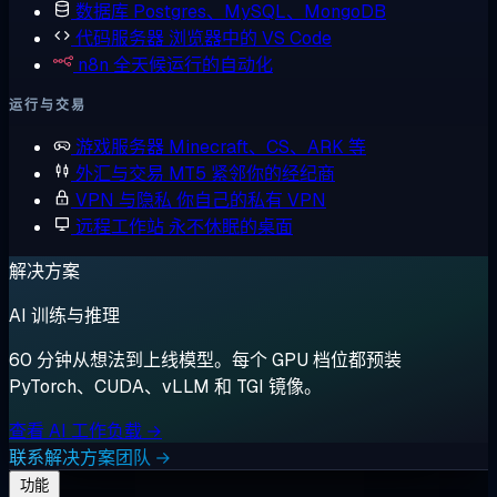
数据库
Postgres、MySQL、MongoDB
代码服务器
浏览器中的 VS Code
n8n
全天候运行的自动化
运行与交易
游戏服务器
Minecraft、CS、ARK 等
外汇与交易
MT5 紧邻你的经纪商
VPN 与隐私
你自己的私有 VPN
远程工作站
永不休眠的桌面
解决方案
AI 训练与推理
60 分钟从想法到上线模型。每个 GPU 档位都预装
PyTorch、CUDA、vLLM 和 TGI 镜像。
查看 AI 工作负载 →
联系解决方案团队 →
功能