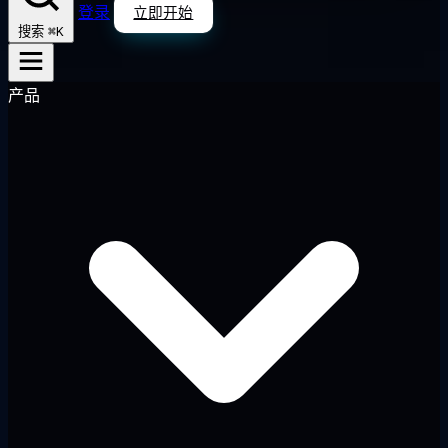
登录
立即开始
⌘K
搜索
产品