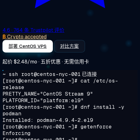
4.6
· 764 条 Trustpilot 评价
₿
Crypto accepted
部署 CentOS VPS
对比方案
起价
$2.48/mo
· 五折优惠 · 无需信用卡
~ ssh root@centos-nyc-001
已连接
[root@centos-nyc-001 ~]#
cat /etc/os-
release
PRETTY_NAME="CentOS Stream 9"
PLATFORM_ID="platform:el9"
[root@centos-nyc-001 ~]#
dnf install -y
podman
Installed: podman-4.9.4-2.el9
[root@centos-nyc-001 ~]#
getenforce
Enforcing
[root@centos-nyc-001 ~]#
_