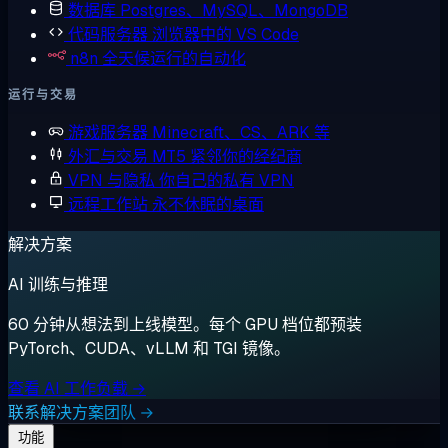
数据库
Postgres、MySQL、MongoDB
代码服务器
浏览器中的 VS Code
n8n
全天候运行的自动化
运行与交易
游戏服务器
Minecraft、CS、ARK 等
外汇与交易
MT5 紧邻你的经纪商
VPN 与隐私
你自己的私有 VPN
远程工作站
永不休眠的桌面
解决方案
AI 训练与推理
60 分钟从想法到上线模型。每个 GPU 档位都预装
PyTorch、CUDA、vLLM 和 TGI 镜像。
查看 AI 工作负载 →
联系解决方案团队 →
功能