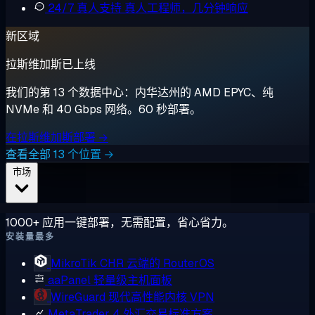
24/7 真人支持
真人工程师，几分钟响应
新区域
拉斯维加斯已上线
我们的第 13 个数据中心：内华达州的 AMD EPYC、纯
NVMe 和 40 Gbps 网络。60 秒部署。
在拉斯维加斯部署 →
查看全部 13 个位置 →
市场
1000+ 应用一键部署，无需配置，省心省力。
安装量最多
MikroTik CHR
云端的 RouterOS
aaPanel
轻量级主机面板
WireGuard
现代高性能内核 VPN
MetaTrader 4
外汇交易标准方案