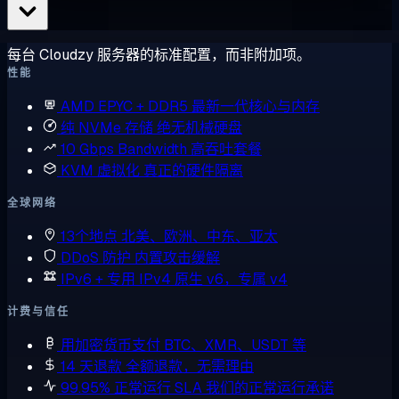
每台 Cloudzy 服务器的标准配置，而非附加项。
性能
AMD EPYC + DDR5
最新一代核心与内存
纯 NVMe 存储
绝无机械硬盘
10 Gbps Bandwidth
高吞吐套餐
KVM 虚拟化
真正的硬件隔离
全球网络
13个地点
北美、欧洲、中东、亚太
DDoS 防护
内置攻击缓解
IPv6 + 专用 IPv4
原生 v6，专属 v4
计费与信任
用加密货币支付
BTC、XMR、USDT 等
14 天退款
全额退款，无需理由
99.95% 正常运行 SLA
我们的正常运行承诺