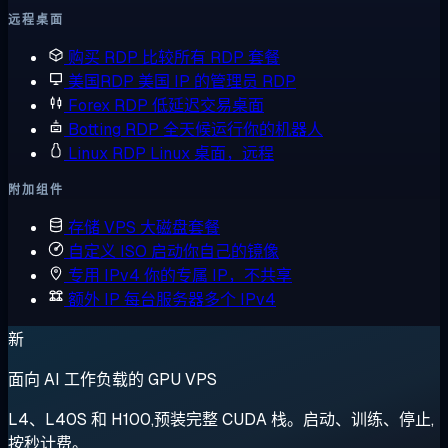
远程桌面
购买 RDP
比较所有 RDP 套餐
美国RDP
美国 IP 的管理员 RDP
Forex RDP
低延迟交易桌面
Botting RDP
全天候运行你的机器人
Linux RDP
Linux 桌面，远程
附加组件
存储 VPS
大磁盘套餐
自定义 ISO
启动你自己的镜像
专用 IPv4
你的专属 IP，不共享
额外 IP
每台服务器多个 IPv4
新
面向 AI 工作负载的 GPU VPS
L4、L40S 和 H100,预装完整 CUDA 栈。启动、训练、停止,
按秒计费。