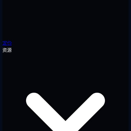
定价
资源