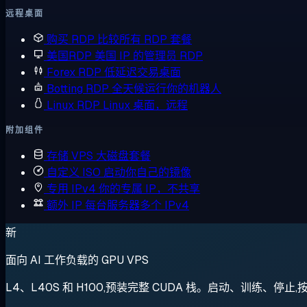
远程桌面
购买 RDP
比较所有 RDP 套餐
美国RDP
美国 IP 的管理员 RDP
Forex RDP
低延迟交易桌面
Botting RDP
全天候运行你的机器人
Linux RDP
Linux 桌面，远程
附加组件
存储 VPS
大磁盘套餐
自定义 ISO
启动你自己的镜像
专用 IPv4
你的专属 IP，不共享
额外 IP
每台服务器多个 IPv4
新
面向 AI 工作负载的 GPU VPS
L4、L40S 和 H100,预装完整 CUDA 栈。启动、训练、停止