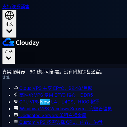
支持
联系销售
中文
产品
真实服务器，60 秒即可部署。没有附加销售迷宫。
计算
Cloud VPS
共享 EPYC，$2.48/月起
高性能 VPS
专用 EPYC 核心，DDR5
GPU VPS
New
L4、L40S、H100 按需
Windows VPS
Windows Server，完整管理员
Dedicated Servers
单租户裸金属
Custom VPS
按需选择 CPU、内存、磁盘