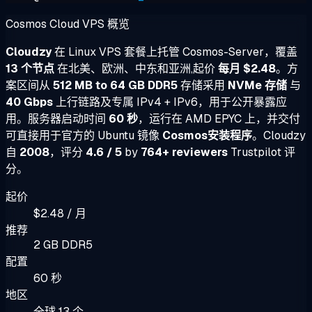
Cosmos Cloud VPS 概览
Cloudzy
在 Linux VPS 套餐上托管 Cosmos-Server，覆盖
13 个节点
在北美、欧洲、中东和亚洲,起价
每月 $2.48
。方
案区间从
512 MB to 64 GB DDR5
存储采用
NVMe 存储
与
40 Gbps
上行链路及专属 IPv4 + IPv6，用于公开暴露应
用。服务器启动时间
60 秒
，运行在 AMD EPYC 上，并交付
可直接用于官方的 Ubuntu 镜像
Cosmos安装程序
。Cloudzy
自
2008
，评分
4.6 / 5
by
764+ reviewers
Trustpilot 评
分。
起价
$2.48 / 月
推荐
2 GB DDR5
配置
60 秒
地区
全球 13 个