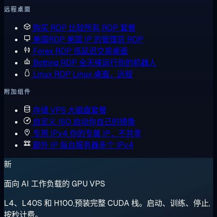
远程桌面
购买 RDP
比较所有 RDP 套餐
美国RDP
美国 IP 的管理员 RDP
Forex RDP
低延迟交易桌面
Botting RDP
全天候运行你的机器人
Linux RDP
Linux 桌面，远程
附加组件
存储 VPS
大磁盘套餐
自定义 ISO
启动你自己的镜像
专用 IPv4
你的专属 IP，不共享
额外 IP
每台服务器多个 IPv4
新
面向 AI 工作负载的 GPU VPS
L4、L40S 和 H100,预装完整 CUDA 栈。启动、训练、停止,
按秒计费。