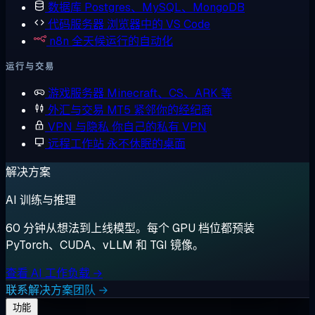
数据库
Postgres、MySQL、MongoDB
代码服务器
浏览器中的 VS Code
n8n
全天候运行的自动化
运行与交易
游戏服务器
Minecraft、CS、ARK 等
外汇与交易
MT5 紧邻你的经纪商
VPN 与隐私
你自己的私有 VPN
远程工作站
永不休眠的桌面
解决方案
AI 训练与推理
60 分钟从想法到上线模型。每个 GPU 档位都预装
PyTorch、CUDA、vLLM 和 TGI 镜像。
查看 AI 工作负载 →
联系解决方案团队 →
功能