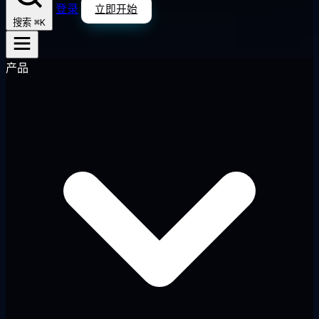
登录
立即开始
⌘K
搜索
产品