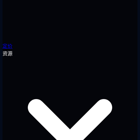
定价
资源