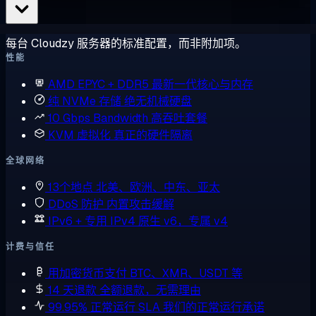
每台 Cloudzy 服务器的标准配置，而非附加项。
性能
AMD EPYC + DDR5
最新一代核心与内存
纯 NVMe 存储
绝无机械硬盘
10 Gbps Bandwidth
高吞吐套餐
KVM 虚拟化
真正的硬件隔离
全球网络
13个地点
北美、欧洲、中东、亚太
DDoS 防护
内置攻击缓解
IPv6 + 专用 IPv4
原生 v6，专属 v4
计费与信任
用加密货币支付
BTC、XMR、USDT 等
14 天退款
全额退款，无需理由
99.95% 正常运行 SLA
我们的正常运行承诺