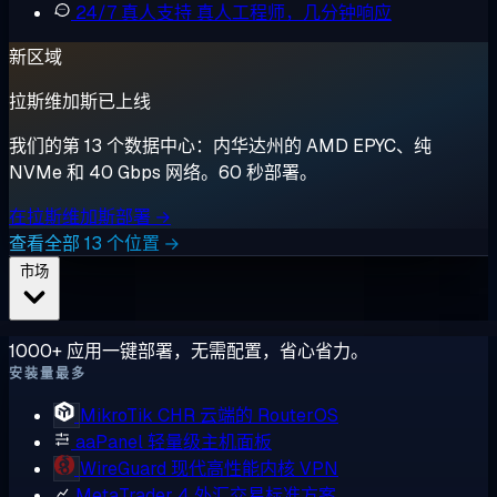
24/7 真人支持
真人工程师，几分钟响应
新区域
拉斯维加斯已上线
我们的第 13 个数据中心：内华达州的 AMD EPYC、纯
NVMe 和 40 Gbps 网络。60 秒部署。
在拉斯维加斯部署 →
查看全部 13 个位置 →
市场
1000+ 应用一键部署，无需配置，省心省力。
安装量最多
MikroTik CHR
云端的 RouterOS
aaPanel
轻量级主机面板
WireGuard
现代高性能内核 VPN
MetaTrader 4
外汇交易标准方案