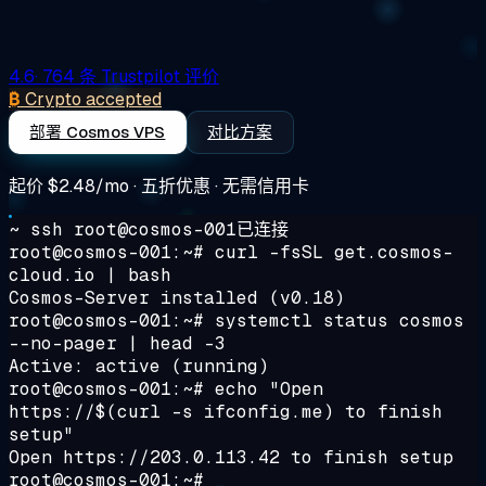
4.6
· 764 条 Trustpilot 评价
₿
Crypto accepted
部署 Cosmos VPS
对比方案
起价
$2.48/mo
· 五折优惠 · 无需信用卡
~ ssh root@cosmos-001
已连接
root@cosmos-001:~#
curl -fsSL get.cosmos-
cloud.io | bash
Cosmos-Server installed (v0.18)
root@cosmos-001:~#
systemctl status cosmos
--no-pager | head -3
Active:
active (running)
root@cosmos-001:~#
echo "Open
https://$(curl -s ifconfig.me) to finish
setup"
Open https://203.0.113.42 to finish setup
root@cosmos-001:~#
_