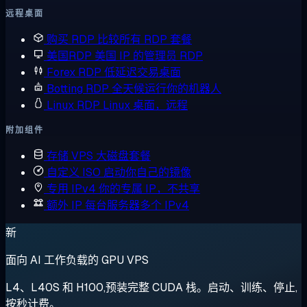
远程桌面
购买 RDP
比较所有 RDP 套餐
美国RDP
美国 IP 的管理员 RDP
Forex RDP
低延迟交易桌面
Botting RDP
全天候运行你的机器人
Linux RDP
Linux 桌面，远程
附加组件
存储 VPS
大磁盘套餐
自定义 ISO
启动你自己的镜像
专用 IPv4
你的专属 IP，不共享
额外 IP
每台服务器多个 IPv4
新
面向 AI 工作负载的 GPU VPS
L4、L40S 和 H100,预装完整 CUDA 栈。启动、训练、停止,
按秒计费。