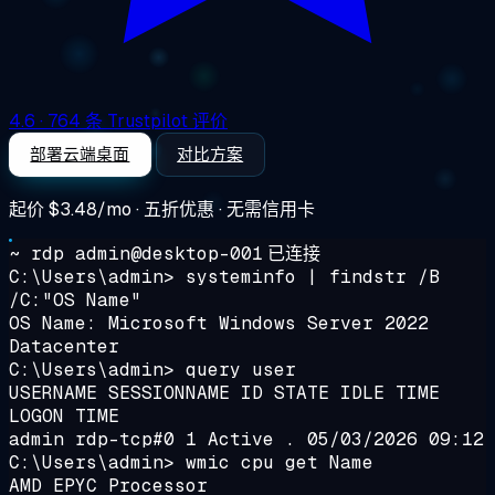
4.6
· 764 条 Trustpilot 评价
部署云端桌面
对比方案
起价
$3.48/mo
· 五折优惠 · 无需信用卡
~ rdp admin@desktop-001
已连接
C:\Users\admin> systeminfo | findstr /B
/C:"OS Name"
OS Name: Microsoft Windows Server 2022
Datacenter
C:\Users\admin> query user
USERNAME SESSIONNAME ID STATE IDLE TIME
LOGON TIME
admin rdp-tcp#0 1 Active . 05/03/2026 09:12
C:\Users\admin> wmic cpu get Name
AMD EPYC Processor