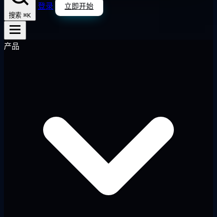
登录
立即开始
⌘K
搜索
产品