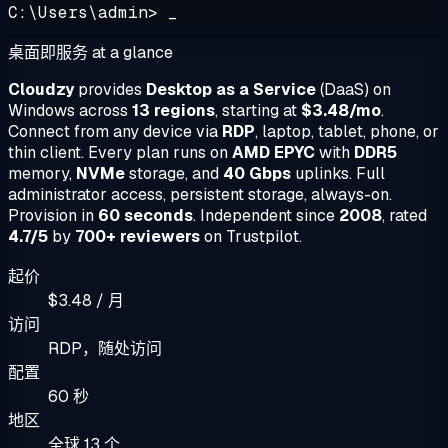
C:\Users\admin> _
桌面即服务 at a glance
Cloudzy
provides
Desktop as a Service
(DaaS) on
Windows across
13 regions
, starting at
$3.48/mo
.
Connect from any device via
RDP
, laptop, tablet, phone, or
thin client. Every plan runs on
AMD EPYC
with
DDR5
memory,
NVMe
storage, and
40 Gbps
uplinks. Full
administrator access, persistent storage, always-on.
Provision in
60 seconds
. Independent since
2008
, rated
4.7/5
by
700+ reviewers
on Trustpilot.
起价
$3.48 / 月
访问
RDP，随处访问
配置
60 秒
地区
全球 13 个