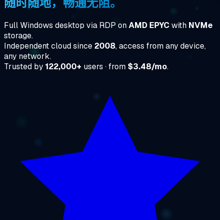
随时随地，畅通无阻。
Full Windows desktop via RDP on
AMD EPYC
with
NVMe
storage.
Independent cloud since
2008
, access from any device,
any network.
Trusted by
122,000+
users · from
$3.48/mo
.