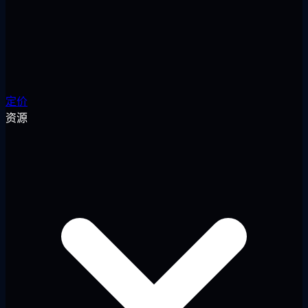
定价
资源