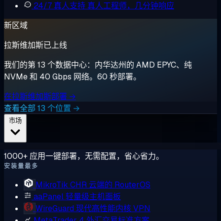
24/7 真人支持
真人工程师，几分钟响应
新区域
拉斯维加斯已上线
我们的第 13 个数据中心：内华达州的 AMD EPYC、纯
NVMe 和 40 Gbps 网络。60 秒部署。
在拉斯维加斯部署 →
查看全部 13 个位置 →
市场
1000+ 应用一键部署，无需配置，省心省力。
安装量最多
MikroTik CHR
云端的 RouterOS
aaPanel
轻量级主机面板
WireGuard
现代高性能内核 VPN
MetaTrader 4
外汇交易标准方案