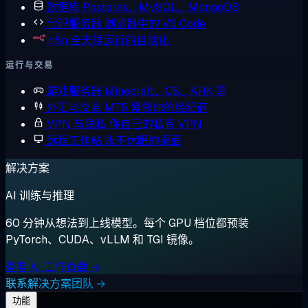
数据库
Postgres、MySQL、MongoDB
代码服务器
浏览器中的 VS Code
n8n
全天候运行的自动化
运行与交易
游戏服务器
Minecraft、CS、ARK 等
外汇与交易
MT5 紧邻你的经纪商
VPN 与隐私
你自己的私有 VPN
远程工作站
永不休眠的桌面
解决方案
AI 训练与推理
60 分钟从想法到上线模型。每个 GPU 档位都预装
PyTorch、CUDA、vLLM 和 TGI 镜像。
查看 AI 工作负载 →
联系解决方案团队 →
功能