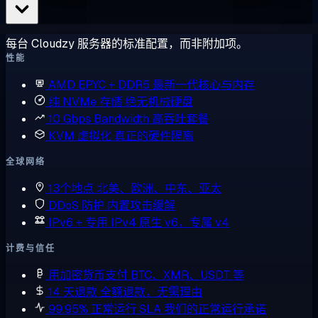
每台 Cloudzy 服务器的标准配置，而非附加项。
性能
AMD EPYC + DDR5
最新一代核心与内存
纯 NVMe 存储
绝无机械硬盘
10 Gbps Bandwidth
高吞吐套餐
KVM 虚拟化
真正的硬件隔离
全球网络
13个地点
北美、欧洲、中东、亚太
DDoS 防护
内置攻击缓解
IPv6 + 专用 IPv4
原生 v6，专属 v4
计费与信任
用加密货币支付
BTC、XMR、USDT 等
14 天退款
全额退款，无需理由
99.95% 正常运行 SLA
我们的正常运行承诺