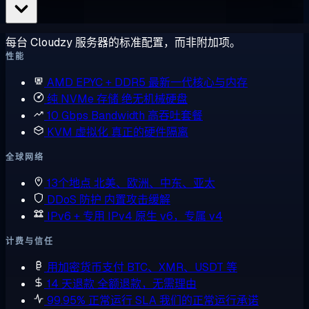
每台 Cloudzy 服务器的标准配置，而非附加项。
性能
AMD EPYC + DDR5
最新一代核心与内存
纯 NVMe 存储
绝无机械硬盘
10 Gbps Bandwidth
高吞吐套餐
KVM 虚拟化
真正的硬件隔离
全球网络
13个地点
北美、欧洲、中东、亚太
DDoS 防护
内置攻击缓解
IPv6 + 专用 IPv4
原生 v6，专属 v4
计费与信任
用加密货币支付
BTC、XMR、USDT 等
14 天退款
全额退款，无需理由
99.95% 正常运行 SLA
我们的正常运行承诺