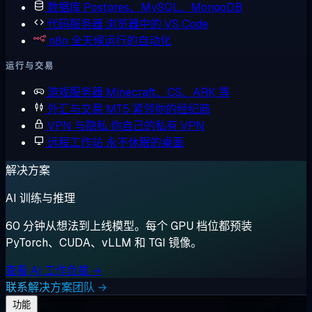
数据库
Postgres、MySQL、MongoDB
代码服务器
浏览器中的 VS Code
n8n
全天候运行的自动化
运行与交易
游戏服务器
Minecraft、CS、ARK 等
外汇与交易
MT5 紧邻你的经纪商
VPN 与隐私
你自己的私有 VPN
远程工作站
永不休眠的桌面
解决方案
AI 训练与推理
60 分钟从想法到上线模型。每个 GPU 档位都预装
PyTorch、CUDA、vLLM 和 TGI 镜像。
查看 AI 工作负载 →
联系解决方案团队 →
功能