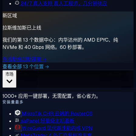
24/7 真人支持
真人工程师，几分钟响应
新区域
拉斯维加斯已上线
我们的第 13 个数据中心：内华达州的 AMD EPYC、纯
NVMe 和 40 Gbps 网络。60 秒部署。
在拉斯维加斯部署 →
查看全部 13 个位置 →
市场
1000+ 应用一键部署，无需配置，省心省力。
安装量最多
MikroTik CHR
云端的 RouterOS
aaPanel
轻量级主机面板
WireGuard
现代高性能内核 VPN
MetaTrader 4
外汇交易标准方案