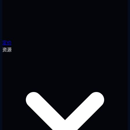
定价
资源