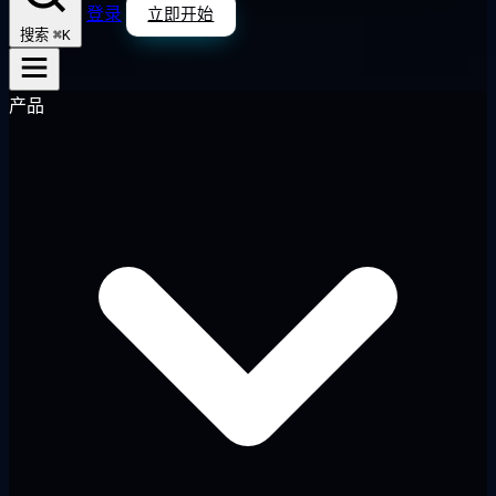
登录
立即开始
⌘K
搜索
产品