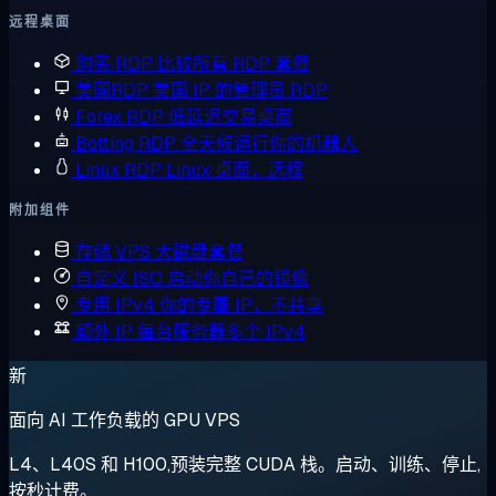
远程桌面
购买 RDP
比较所有 RDP 套餐
美国RDP
美国 IP 的管理员 RDP
Forex RDP
低延迟交易桌面
Botting RDP
全天候运行你的机器人
Linux RDP
Linux 桌面，远程
附加组件
存储 VPS
大磁盘套餐
自定义 ISO
启动你自己的镜像
专用 IPv4
你的专属 IP，不共享
额外 IP
每台服务器多个 IPv4
新
面向 AI 工作负载的 GPU VPS
L4、L40S 和 H100,预装完整 CUDA 栈。启动、训练、停止,
按秒计费。