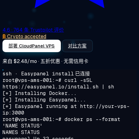
4.6
· 764 条 Trustpilot 评价
₿
Crypto accepted
部署 CloudPanel VPS
对比方案
来自
$2.48/mo
· 五折优惠 · 无需信用卡
ssh · Easypanel install
已连接
root@vps-ams-001:~#
curl -sSL
https://easypanel.io/install.sh | sh
[+] Installing Docker...
[+] Installing Easypanel...
[+] Easypanel running at http://your-vps-
ip:3000
root@vps-ams-001:~#
docker ps --format
'NAME STATUS'
NAMES STATUS
easypanel Up 32 seconds