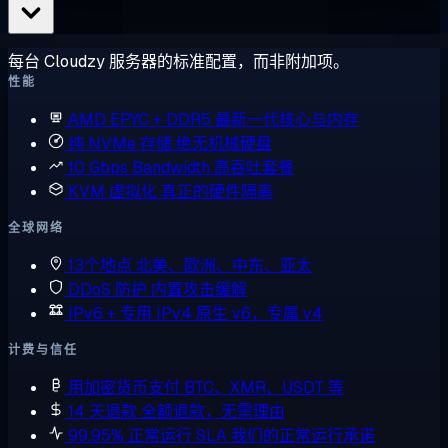
每台 Cloudzy 服务器的标准配置，而非附加项。
性能
AMD EPYC + DDR5
最新一代核心与内存
纯 NVMe 存储
绝无机械硬盘
10 Gbps Bandwidth
高吞吐套餐
KVM 虚拟化
真正的硬件隔离
全球网络
13个地点
北美、欧洲、中东、亚太
DDoS 防护
内置攻击缓解
IPv6 + 专用 IPv4
原生 v6，专属 v4
计费与信任
用加密货币支付
BTC、XMR、USDT 等
14 天退款
全额退款，无需理由
99.95% 正常运行 SLA
我们的正常运行承诺