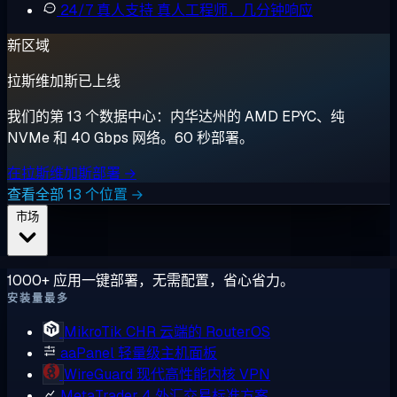
24/7 真人支持
真人工程师，几分钟响应
新区域
拉斯维加斯已上线
我们的第 13 个数据中心：内华达州的 AMD EPYC、纯
NVMe 和 40 Gbps 网络。60 秒部署。
在拉斯维加斯部署 →
查看全部 13 个位置 →
市场
1000+ 应用一键部署，无需配置，省心省力。
安装量最多
MikroTik CHR
云端的 RouterOS
aaPanel
轻量级主机面板
WireGuard
现代高性能内核 VPN
MetaTrader 4
外汇交易标准方案