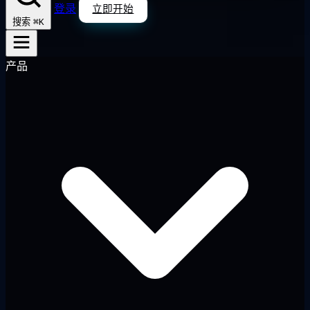
登录
立即开始
⌘K
搜索
产品