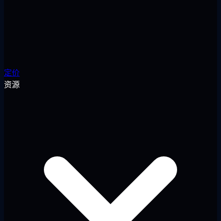
定价
资源