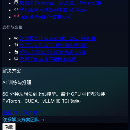
数据库
Postgres、MySQL、MongoDB
代码服务器
浏览器中的 VS Code
n8n
全天候运行的自动化
运行与交易
游戏服务器
Minecraft、CS、ARK 等
外汇与交易
MT5 紧邻你的经纪商
VPN 与隐私
你自己的私有 VPN
远程工作站
永不休眠的桌面
解决方案
AI 训练与推理
60 分钟从想法到上线模型。每个 GPU 档位都预装
PyTorch、CUDA、vLLM 和 TGI 镜像。
查看 AI 工作负载 →
联系解决方案团队 →
功能