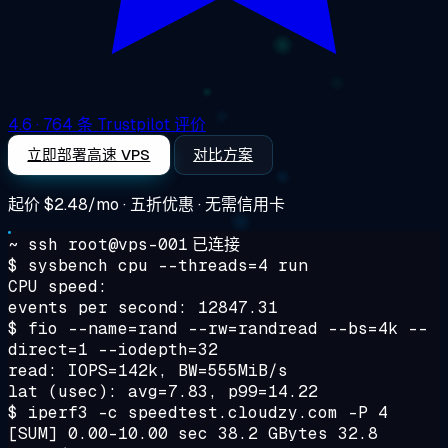
4.6
· 764 条 Trustpilot 评价
立即部署高速 VPS
对比方案
起价
$2.48/mo
· 五折优惠 · 无需信用卡
~ ssh root@vps-001
已连接
$ sysbench cpu --threads=4 run
CPU speed:
events per second: 12847.31
$ fio --name=rand --rw=randread --bs=4k --
direct=1 --iodepth=32
read: IOPS=142k, BW=555MiB/s
lat (usec): avg=7.83, p99=14.22
$ iperf3 -c speedtest.cloudzy.com -P 4
[SUM] 0.00-10.00 sec 38.2 GBytes 32.8