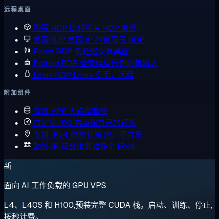
远程桌面
购买 RDP
比较所有 RDP 套餐
美国RDP
美国 IP 的管理员 RDP
Forex RDP
低延迟交易桌面
Botting RDP
全天候运行你的机器人
Linux RDP
Linux 桌面，远程
附加组件
存储 VPS
大磁盘套餐
自定义 ISO
启动你自己的镜像
专用 IPv4
你的专属 IP，不共享
额外 IP
每台服务器多个 IPv4
新
面向 AI 工作负载的 GPU VPS
L4、L40S 和 H100,预装完整 CUDA 栈。启动、训练、停止,
按秒计费。