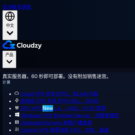
支持
联系销售
中文
产品
真实服务器，60 秒即可部署。没有附加销售迷宫。
计算
Cloud VPS
共享 EPYC，$2.48/月起
高性能 VPS
专用 EPYC 核心，DDR5
GPU VPS
New
L4、L40S、H100 按需
Windows VPS
Windows Server，完整管理员
Dedicated Servers
单租户裸金属
Custom VPS
按需选择 CPU、内存、磁盘