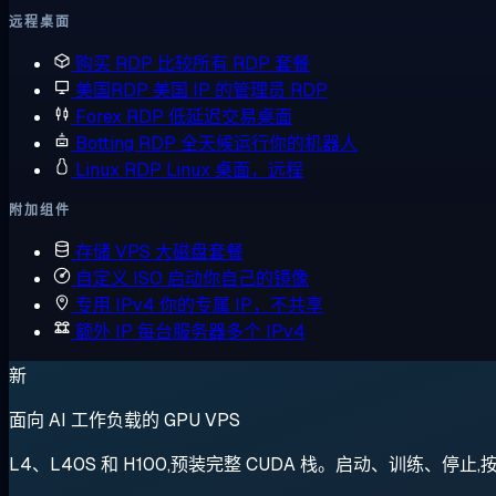
远程桌面
购买 RDP
比较所有 RDP 套餐
美国RDP
美国 IP 的管理员 RDP
Forex RDP
低延迟交易桌面
Botting RDP
全天候运行你的机器人
Linux RDP
Linux 桌面，远程
附加组件
存储 VPS
大磁盘套餐
自定义 ISO
启动你自己的镜像
专用 IPv4
你的专属 IP，不共享
额外 IP
每台服务器多个 IPv4
新
面向 AI 工作负载的 GPU VPS
L4、L40S 和 H100,预装完整 CUDA 栈。启动、训练、停止