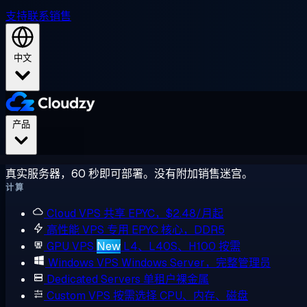
支持
联系销售
中文
产品
真实服务器，60 秒即可部署。没有附加销售迷宫。
计算
Cloud VPS
共享 EPYC，$2.48/月起
高性能 VPS
专用 EPYC 核心，DDR5
GPU VPS
New
L4、L40S、H100 按需
Windows VPS
Windows Server，完整管理员
Dedicated Servers
单租户裸金属
Custom VPS
按需选择 CPU、内存、磁盘