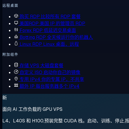
远程桌面
购买 RDP
比较所有 RDP 套餐
美国RDP
美国 IP 的管理员 RDP
Forex RDP
低延迟交易桌面
Botting RDP
全天候运行你的机器人
Linux RDP
Linux 桌面，远程
附加组件
存储 VPS
大磁盘套餐
自定义 ISO
启动你自己的镜像
专用 IPv4
你的专属 IP，不共享
额外 IP
每台服务器多个 IPv4
新
面向 AI 工作负载的 GPU VPS
L4、L40S 和 H100,预装完整 CUDA 栈。启动、训练、停止