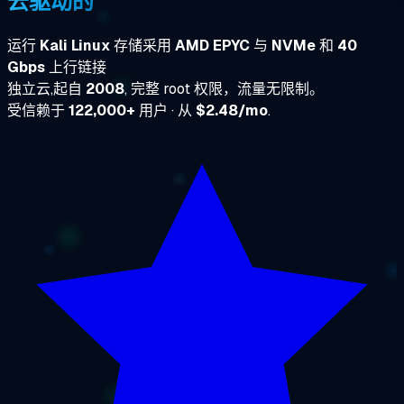
云驱动的
运行
Kali Linux
存储采用
AMD EPYC
与
NVMe
和
40
Gbps
上行链接
独立云,起自
2008
, 完整 root 权限，流量无限制。
受信赖于
122,000+
用户 · 从
$2.48/mo
.