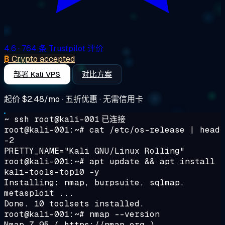
4.6
· 764 条 Trustpilot 评价
₿
Crypto accepted
部署 Kali VPS
对比方案
起价
$2.48/mo
· 五折优惠 · 无需信用卡
~ ssh root@kali-001
已连接
root@kali-001:~# cat /etc/os-release | head
-2
PRETTY_NAME="Kali GNU/Linux Rolling"
root@kali-001:~# apt update && apt install
kali-tools-top10 -y
Installing: nmap, burpsuite, sqlmap,
metasploit ...
Done. 10 toolsets installed.
root@kali-001:~# nmap --version
Nmap 7.95 ( https://nmap.org )