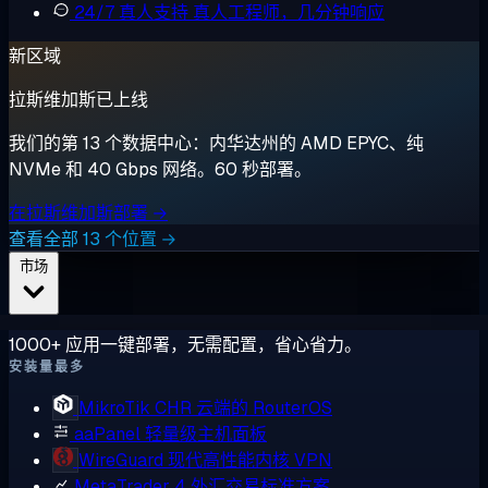
24/7 真人支持
真人工程师，几分钟响应
新区域
拉斯维加斯已上线
我们的第 13 个数据中心：内华达州的 AMD EPYC、纯
NVMe 和 40 Gbps 网络。60 秒部署。
在拉斯维加斯部署 →
查看全部 13 个位置 →
市场
1000+ 应用一键部署，无需配置，省心省力。
安装量最多
MikroTik CHR
云端的 RouterOS
aaPanel
轻量级主机面板
WireGuard
现代高性能内核 VPN
MetaTrader 4
外汇交易标准方案