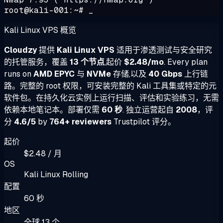
root@kali-001:~# _
Kali Linux VPS 概览
Cloudzy
提供
Kali Linux VPS
适用于渗透测试与安全研究
的托管服务，覆盖
13 个节点
,起价
$2.48/mo
. Every plan
runs on
AMD EPYC
与
NVMe
存储,以及
40 Gbps
上行链
路。完整的 root 权限，可安装完整的 Kali 工具集或特定的元
软件包。在持久化云实例上运行扫描、评估和实验练习，无需
依赖本地笔记本。部署仅需
60 秒
. 独立运营起自
2008
，评
分
4.6/5
by
764+ reviewers
Trustpilot 评分。
起价
$2.48 / 月
OS
Kali Linux Rolling
配置
60 秒
地区
全球 13 个