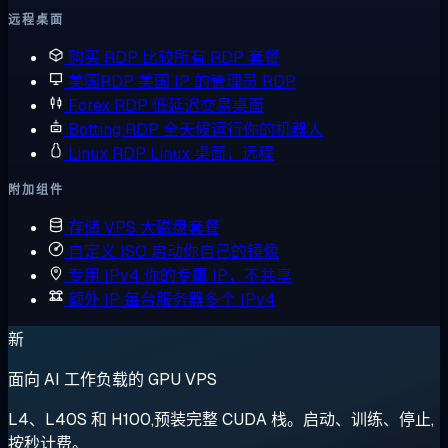
远程桌面
购买 RDP
比较所有 RDP 套餐
美国RDP
美国 IP 的管理员 RDP
Forex RDP
低延迟交易桌面
Botting RDP
全天候运行你的机器人
Linux RDP
Linux 桌面，远程
附加组件
存储 VPS
大磁盘套餐
自定义 ISO
启动你自己的镜像
专用 IPv4
你的专属 IP，不共享
额外 IP
每台服务器多个 IPv4
新
面向 AI 工作负载的 GPU VPS
L4、L40S 和 H100,预装完整 CUDA 栈。启动、训练、停止,
按秒计费。