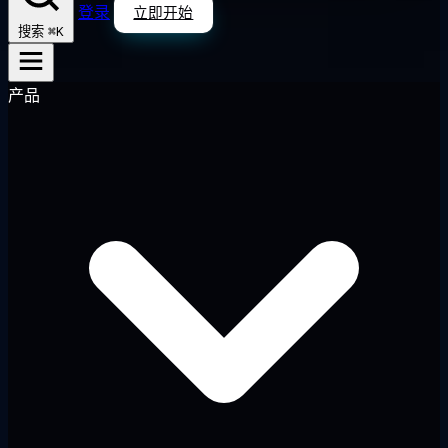
登录
立即开始
⌘K
搜索
产品