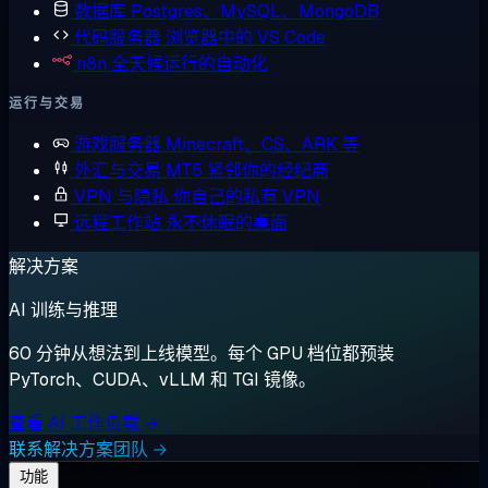
数据库
Postgres、MySQL、MongoDB
代码服务器
浏览器中的 VS Code
n8n
全天候运行的自动化
运行与交易
游戏服务器
Minecraft、CS、ARK 等
外汇与交易
MT5 紧邻你的经纪商
VPN 与隐私
你自己的私有 VPN
远程工作站
永不休眠的桌面
解决方案
AI 训练与推理
60 分钟从想法到上线模型。每个 GPU 档位都预装
PyTorch、CUDA、vLLM 和 TGI 镜像。
查看 AI 工作负载 →
联系解决方案团队 →
功能