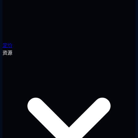
定价
资源