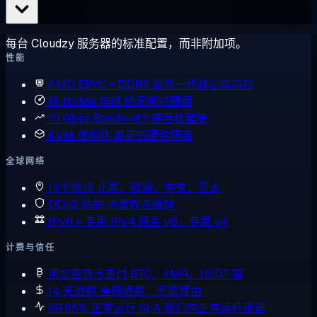
每台 Cloudzy 服务器的标准配置，而非附加项。
性能
AMD EPYC + DDR5
最新一代核心与内存
纯 NVMe 存储
绝无机械硬盘
10 Gbps Bandwidth
高吞吐套餐
KVM 虚拟化
真正的硬件隔离
全球网络
13个地点
北美、欧洲、中东、亚太
DDoS 防护
内置攻击缓解
IPv6 + 专用 IPv4
原生 v6，专属 v4
计费与信任
用加密货币支付
BTC、XMR、USDT 等
14 天退款
全额退款，无需理由
99.95% 正常运行 SLA
我们的正常运行承诺