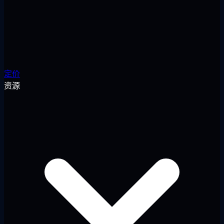
定价
资源