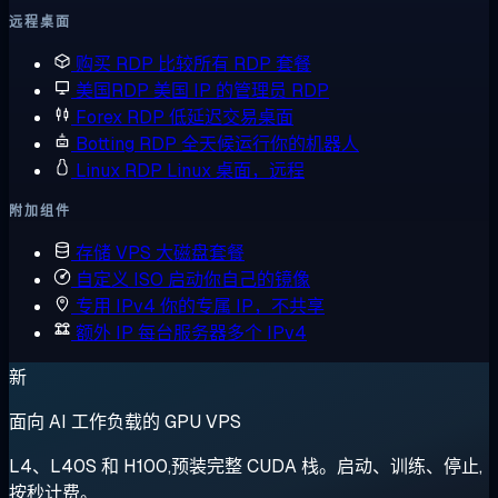
远程桌面
购买 RDP
比较所有 RDP 套餐
美国RDP
美国 IP 的管理员 RDP
Forex RDP
低延迟交易桌面
Botting RDP
全天候运行你的机器人
Linux RDP
Linux 桌面，远程
附加组件
存储 VPS
大磁盘套餐
自定义 ISO
启动你自己的镜像
专用 IPv4
你的专属 IP，不共享
额外 IP
每台服务器多个 IPv4
新
面向 AI 工作负载的 GPU VPS
L4、L40S 和 H100,预装完整 CUDA 栈。启动、训练、停止,
按秒计费。