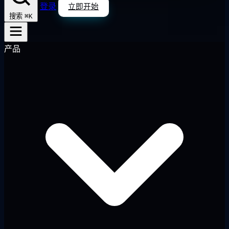
登录
立即开始
⌘K
搜索
产品