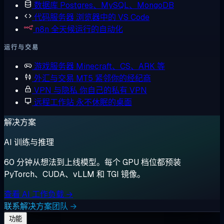
数据库
Postgres、MySQL、MongoDB
代码服务器
浏览器中的 VS Code
n8n
全天候运行的自动化
运行与交易
游戏服务器
Minecraft、CS、ARK 等
外汇与交易
MT5 紧邻你的经纪商
VPN 与隐私
你自己的私有 VPN
远程工作站
永不休眠的桌面
解决方案
AI 训练与推理
60 分钟从想法到上线模型。每个 GPU 档位都预装
PyTorch、CUDA、vLLM 和 TGI 镜像。
查看 AI 工作负载 →
联系解决方案团队 →
功能