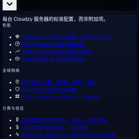
每台 Cloudzy 服务器的标准配置，而非附加项。
性能
AMD EPYC + DDR5
最新一代核心与内存
纯 NVMe 存储
绝无机械硬盘
10 Gbps Bandwidth
高吞吐套餐
KVM 虚拟化
真正的硬件隔离
全球网络
13个地点
北美、欧洲、中东、亚太
DDoS 防护
内置攻击缓解
IPv6 + 专用 IPv4
原生 v6，专属 v4
计费与信任
用加密货币支付
BTC、XMR、USDT 等
14 天退款
全额退款，无需理由
99.95% 正常运行 SLA
我们的正常运行承诺