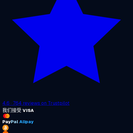
4.6
·
764
reviews on
Trustpilot
我们接受
VISA
Pay
Pal
Alipay