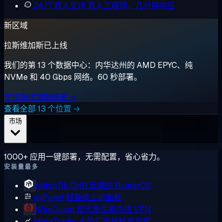
24/7 真人支持
真人工程师，几分钟响应
新区域
拉斯维加斯已上线
我们的第 13 个数据中心：内华达州的 AMD EPYC、纯
NVMe 和 40 Gbps 网络。60 秒部署。
在拉斯维加斯部署 →
查看全部 13 个位置 →
市场
1000+ 应用一键部署，无需配置，省心省力。
安装量最多
MikroTik CHR
云端的 RouterOS
aaPanel
轻量级主机面板
WireGuard
现代高性能内核 VPN
MetaTrader 4
外汇交易标准方案