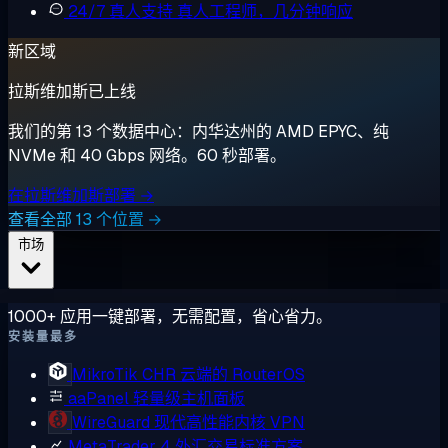
24/7 真人支持
真人工程师，几分钟响应
新区域
拉斯维加斯已上线
我们的第 13 个数据中心：内华达州的 AMD EPYC、纯
NVMe 和 40 Gbps 网络。60 秒部署。
在拉斯维加斯部署 →
查看全部 13 个位置 →
市场
1000+ 应用一键部署，无需配置，省心省力。
安装量最多
MikroTik CHR
云端的 RouterOS
aaPanel
轻量级主机面板
WireGuard
现代高性能内核 VPN
MetaTrader 4
外汇交易标准方案