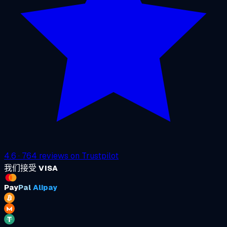
4.6
·
764
reviews on
Trustpilot
我们接受
VISA
Pay
Pal
Alipay