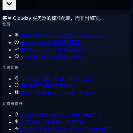
每台 Cloudzy 服务器的标准配置，而非附加项。
性能
AMD EPYC + DDR5
最新一代核心与内存
纯 NVMe 存储
绝无机械硬盘
10 Gbps Bandwidth
高吞吐套餐
KVM 虚拟化
真正的硬件隔离
全球网络
13个地点
北美、欧洲、中东、亚太
DDoS 防护
内置攻击缓解
IPv6 + 专用 IPv4
原生 v6，专属 v4
计费与信任
用加密货币支付
BTC、XMR、USDT 等
14 天退款
全额退款，无需理由
99.95% 正常运行 SLA
我们的正常运行承诺