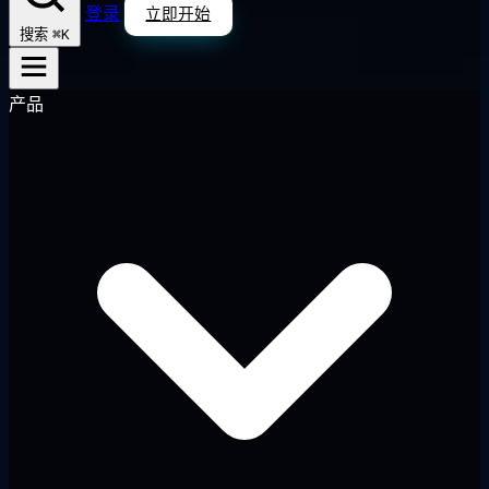
登录
立即开始
⌘K
搜索
产品