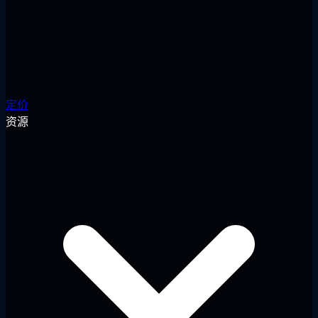
定价
资源