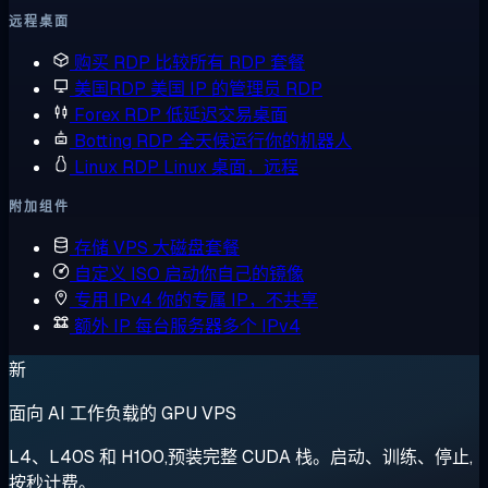
远程桌面
购买 RDP
比较所有 RDP 套餐
美国RDP
美国 IP 的管理员 RDP
Forex RDP
低延迟交易桌面
Botting RDP
全天候运行你的机器人
Linux RDP
Linux 桌面，远程
附加组件
存储 VPS
大磁盘套餐
自定义 ISO
启动你自己的镜像
专用 IPv4
你的专属 IP，不共享
额外 IP
每台服务器多个 IPv4
新
面向 AI 工作负载的 GPU VPS
L4、L40S 和 H100,预装完整 CUDA 栈。启动、训练、停止,
按秒计费。