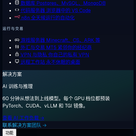
数据库
Postgres、MySQL、MongoDB
代码服务器
浏览器中的 VS Code
n8n
全天候运行的自动化
运行与交易
游戏服务器
Minecraft、CS、ARK 等
外汇与交易
MT5 紧邻你的经纪商
VPN 与隐私
你自己的私有 VPN
远程工作站
永不休眠的桌面
解决方案
AI 训练与推理
60 分钟从想法到上线模型。每个 GPU 档位都预装
PyTorch、CUDA、vLLM 和 TGI 镜像。
查看 AI 工作负载 →
联系解决方案团队 →
功能