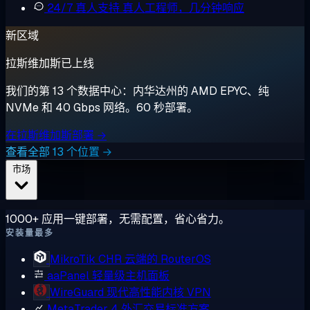
24/7 真人支持
真人工程师，几分钟响应
新区域
拉斯维加斯已上线
我们的第 13 个数据中心：内华达州的 AMD EPYC、纯
NVMe 和 40 Gbps 网络。60 秒部署。
在拉斯维加斯部署 →
查看全部 13 个位置 →
市场
1000+ 应用一键部署，无需配置，省心省力。
安装量最多
MikroTik CHR
云端的 RouterOS
aaPanel
轻量级主机面板
WireGuard
现代高性能内核 VPN
MetaTrader 4
外汇交易标准方案