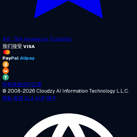
4.6
·
764
reviews on
Trustpilot
我们接受
VISA
Pay
Pal
Alipay
所有系统运行正常
© 2008-2026 Cloudzy AI Information Technology L.L.C.
隐私
条款
SLA
AUP
饼干