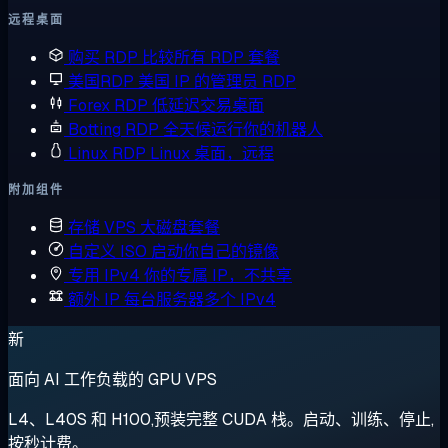
远程桌面
购买 RDP
比较所有 RDP 套餐
美国RDP
美国 IP 的管理员 RDP
Forex RDP
低延迟交易桌面
Botting RDP
全天候运行你的机器人
Linux RDP
Linux 桌面，远程
附加组件
存储 VPS
大磁盘套餐
自定义 ISO
启动你自己的镜像
专用 IPv4
你的专属 IP，不共享
额外 IP
每台服务器多个 IPv4
新
面向 AI 工作负载的 GPU VPS
L4、L40S 和 H100,预装完整 CUDA 栈。启动、训练、停止,
按秒计费。