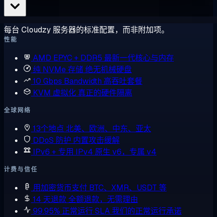
每台 Cloudzy 服务器的标准配置，而非附加项。
性能
AMD EPYC + DDR5
最新一代核心与内存
纯 NVMe 存储
绝无机械硬盘
10 Gbps Bandwidth
高吞吐套餐
KVM 虚拟化
真正的硬件隔离
全球网络
13个地点
北美、欧洲、中东、亚太
DDoS 防护
内置攻击缓解
IPv6 + 专用 IPv4
原生 v6，专属 v4
计费与信任
用加密货币支付
BTC、XMR、USDT 等
14 天退款
全额退款，无需理由
99.95% 正常运行 SLA
我们的正常运行承诺