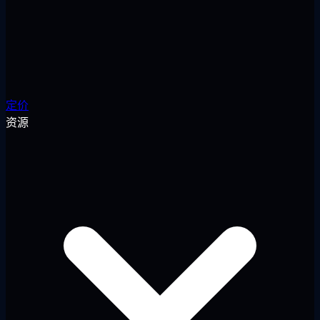
定价
资源