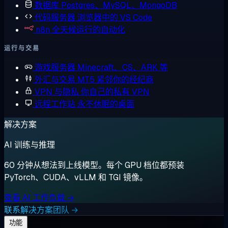
数据库
Postgres、MySQL、MongoDB
代码服务器
浏览器中的 VS Code
n8n
全天候运行的自动化
运行与交易
游戏服务器
Minecraft、CS、ARK 等
外汇与交易
MT5 紧邻你的经纪商
VPN 与隐私
你自己的私有 VPN
远程工作站
永不休眠的桌面
解决方案
AI 训练与推理
60 分钟从想法到上线模型。每个 GPU 档位都预装
PyTorch、CUDA、vLLM 和 TGI 镜像。
查看 AI 工作负载 →
联系解决方案团队 →
功能