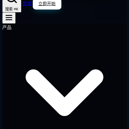
登录
立即开始
⌘K
搜索
产品