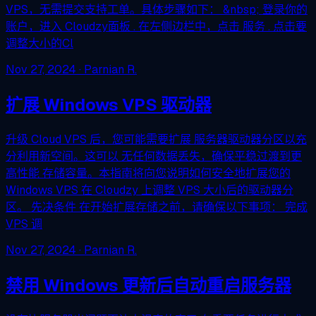
VPS，无需提交支持工单。具体步骤如下： &nbsp; 登录你的
账户，进入 Cloudzy面板 . 在左侧边栏中，点击 服务 . 点击要
调整大小的Cl
Nov 27, 2024
· Parnian R.
扩展 Windows VPS 驱动器
升级 Cloud VPS 后，您可能需要扩展 服务器驱动器分区以充
分利用新空间。这可以 无任何数据丢失，确保平稳过渡到更
高性能 存储容量。本指南将向您说明如何安全地扩展您的
Windows VPS 在 Cloudzy 上调整 VPS 大小后的驱动器分
区。 先决条件 在开始扩展存储之前，请确保以下事项： 完成
VPS 调
Nov 27, 2024
· Parnian R.
禁用 Windows 更新后自动重启服务器