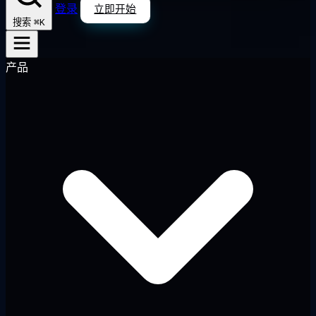
登录
立即开始
⌘K
搜索
产品