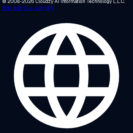
© 2008-2026 Cloudzy AI Information Technology L.L.C.
隐私
条款
SLA
AUP
饼干