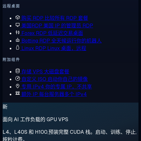
远程桌面
购买 RDP
比较所有 RDP 套餐
美国RDP
美国 IP 的管理员 RDP
Forex RDP
低延迟交易桌面
Botting RDP
全天候运行你的机器人
Linux RDP
Linux 桌面，远程
附加组件
存储 VPS
大磁盘套餐
自定义 ISO
启动你自己的镜像
专用 IPv4
你的专属 IP，不共享
额外 IP
每台服务器多个 IPv4
新
面向 AI 工作负载的 GPU VPS
L4、L40S 和 H100,预装完整 CUDA 栈。启动、训练、停止,
按秒计费。