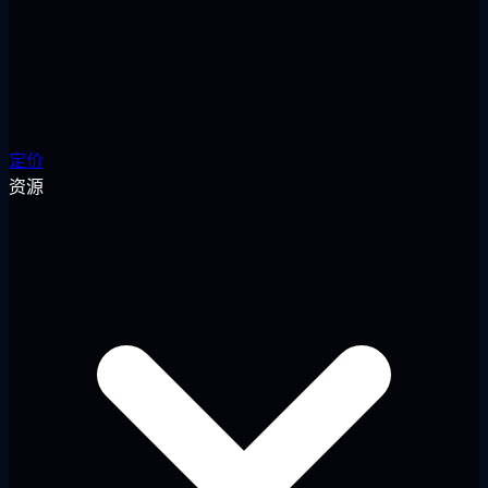
定价
资源