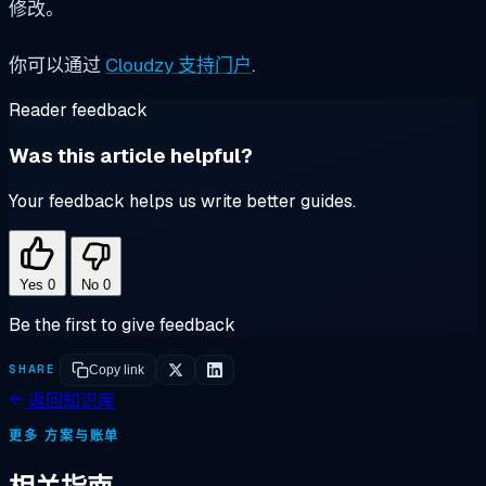
修改。
你可以通过
Cloudzy 支持门户
.
Reader feedback
Was this article helpful?
Your feedback helps us write better guides.
Yes
0
No
0
Be the first to give feedback
SHARE
Copy link
返回知识库
更多 方案与账单