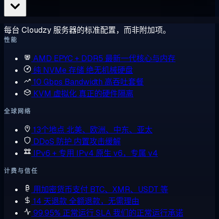
每台 Cloudzy 服务器的标准配置，而非附加项。
性能
AMD EPYC + DDR5
最新一代核心与内存
纯 NVMe 存储
绝无机械硬盘
10 Gbps Bandwidth
高吞吐套餐
KVM 虚拟化
真正的硬件隔离
全球网络
13个地点
北美、欧洲、中东、亚太
DDoS 防护
内置攻击缓解
IPv6 + 专用 IPv4
原生 v6，专属 v4
计费与信任
用加密货币支付
BTC、XMR、USDT 等
14 天退款
全额退款，无需理由
99.95% 正常运行 SLA
我们的正常运行承诺