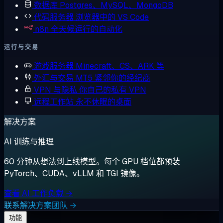
数据库
Postgres、MySQL、MongoDB
代码服务器
浏览器中的 VS Code
n8n
全天候运行的自动化
运行与交易
游戏服务器
Minecraft、CS、ARK 等
外汇与交易
MT5 紧邻你的经纪商
VPN 与隐私
你自己的私有 VPN
远程工作站
永不休眠的桌面
解决方案
AI 训练与推理
60 分钟从想法到上线模型。每个 GPU 档位都预装
PyTorch、CUDA、vLLM 和 TGI 镜像。
查看 AI 工作负载 →
联系解决方案团队 →
功能