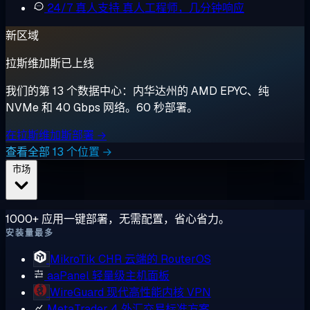
24/7 真人支持
真人工程师，几分钟响应
新区域
拉斯维加斯已上线
我们的第 13 个数据中心：内华达州的 AMD EPYC、纯
NVMe 和 40 Gbps 网络。60 秒部署。
在拉斯维加斯部署 →
查看全部 13 个位置 →
市场
1000+ 应用一键部署，无需配置，省心省力。
安装量最多
MikroTik CHR
云端的 RouterOS
aaPanel
轻量级主机面板
WireGuard
现代高性能内核 VPN
MetaTrader 4
外汇交易标准方案