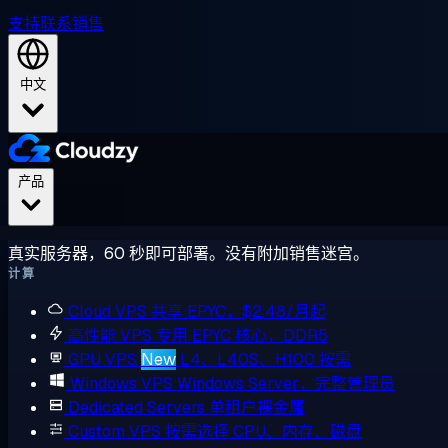
支持
联系销售
中文
产品
真实服务器，60 秒即可部署。没有附加销售迷宫。
计算
Cloud VPS
共享 EPYC，$2.48/月起
高性能 VPS
专用 EPYC 核心，DDR5
GPU VPS
New
L4、L40S、H100 按需
Windows VPS
Windows Server，完整管理员
Dedicated Servers
单租户裸金属
Custom VPS
按需选择 CPU、内存、磁盘