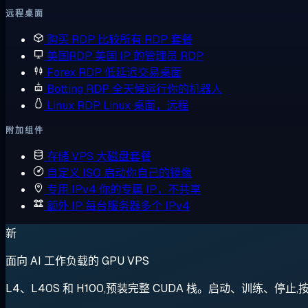
远程桌面
购买 RDP
比较所有 RDP 套餐
美国RDP
美国 IP 的管理员 RDP
Forex RDP
低延迟交易桌面
Botting RDP
全天候运行你的机器人
Linux RDP
Linux 桌面，远程
附加组件
存储 VPS
大磁盘套餐
自定义 ISO
启动你自己的镜像
专用 IPv4
你的专属 IP，不共享
额外 IP
每台服务器多个 IPv4
新
面向 AI 工作负载的 GPU VPS
L4、L40S 和 H100,预装完整 CUDA 栈。启动、训练、停止