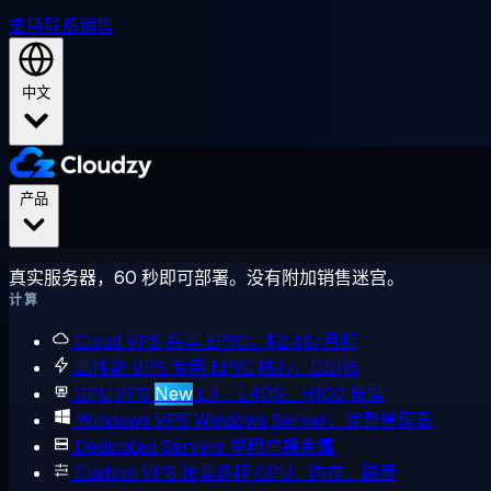
支持
联系销售
中文
产品
真实服务器，60 秒即可部署。没有附加销售迷宫。
计算
Cloud VPS
共享 EPYC，$2.48/月起
高性能 VPS
专用 EPYC 核心，DDR5
GPU VPS
New
L4、L40S、H100 按需
Windows VPS
Windows Server，完整管理员
Dedicated Servers
单租户裸金属
Custom VPS
按需选择 CPU、内存、磁盘