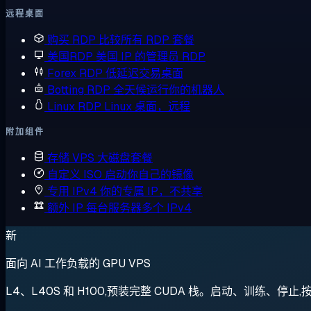
远程桌面
购买 RDP
比较所有 RDP 套餐
美国RDP
美国 IP 的管理员 RDP
Forex RDP
低延迟交易桌面
Botting RDP
全天候运行你的机器人
Linux RDP
Linux 桌面，远程
附加组件
存储 VPS
大磁盘套餐
自定义 ISO
启动你自己的镜像
专用 IPv4
你的专属 IP，不共享
额外 IP
每台服务器多个 IPv4
新
面向 AI 工作负载的 GPU VPS
L4、L40S 和 H100,预装完整 CUDA 栈。启动、训练、停止