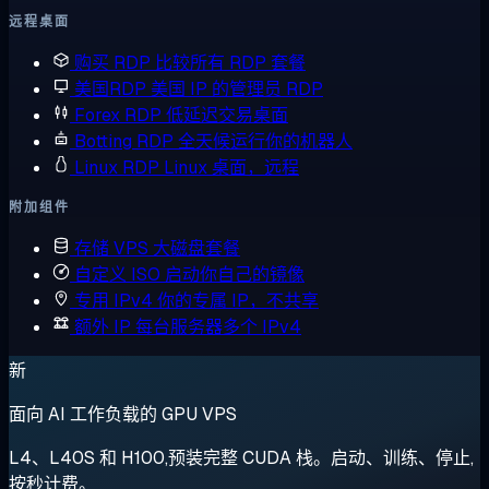
远程桌面
购买 RDP
比较所有 RDP 套餐
美国RDP
美国 IP 的管理员 RDP
Forex RDP
低延迟交易桌面
Botting RDP
全天候运行你的机器人
Linux RDP
Linux 桌面，远程
附加组件
存储 VPS
大磁盘套餐
自定义 ISO
启动你自己的镜像
专用 IPv4
你的专属 IP，不共享
额外 IP
每台服务器多个 IPv4
新
面向 AI 工作负载的 GPU VPS
L4、L40S 和 H100,预装完整 CUDA 栈。启动、训练、停止,
按秒计费。