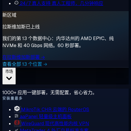
24/7 真人支持
真人工程师，几分钟响应
新区域
拉斯维加斯已上线
我们的第 13 个数据中心：内华达州的 AMD EPYC、纯
NVMe 和 40 Gbps 网络。60 秒部署。
在拉斯维加斯部署 →
查看全部 13 个位置 →
市场
1000+ 应用一键部署，无需配置，省心省力。
安装量最多
MikroTik CHR
云端的 RouterOS
aaPanel
轻量级主机面板
WireGuard
现代高性能内核 VPN
MetaTrader 4
外汇交易标准方案