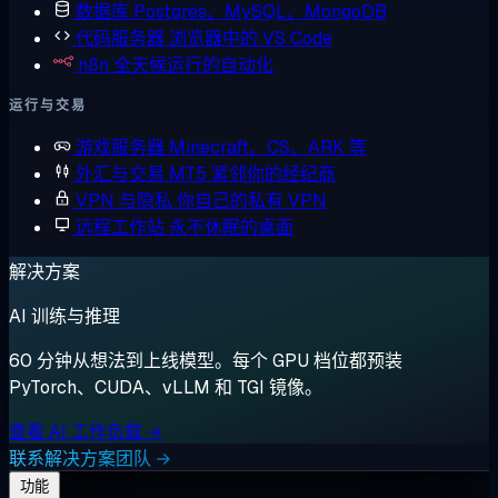
数据库
Postgres、MySQL、MongoDB
代码服务器
浏览器中的 VS Code
n8n
全天候运行的自动化
运行与交易
游戏服务器
Minecraft、CS、ARK 等
外汇与交易
MT5 紧邻你的经纪商
VPN 与隐私
你自己的私有 VPN
远程工作站
永不休眠的桌面
解决方案
AI 训练与推理
60 分钟从想法到上线模型。每个 GPU 档位都预装
PyTorch、CUDA、vLLM 和 TGI 镜像。
查看 AI 工作负载 →
联系解决方案团队 →
功能