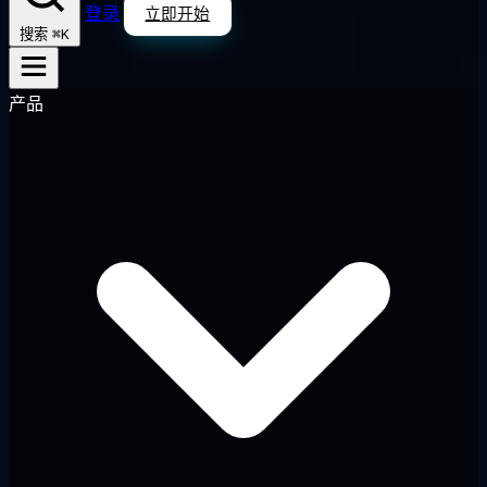
登录
立即开始
⌘K
搜索
产品