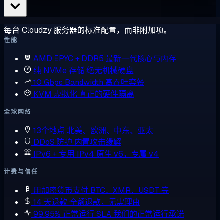
每台 Cloudzy 服务器的标准配置，而非附加项。
性能
AMD EPYC + DDR5
最新一代核心与内存
纯 NVMe 存储
绝无机械硬盘
10 Gbps Bandwidth
高吞吐套餐
KVM 虚拟化
真正的硬件隔离
全球网络
13个地点
北美、欧洲、中东、亚太
DDoS 防护
内置攻击缓解
IPv6 + 专用 IPv4
原生 v6，专属 v4
计费与信任
用加密货币支付
BTC、XMR、USDT 等
14 天退款
全额退款，无需理由
99.95% 正常运行 SLA
我们的正常运行承诺