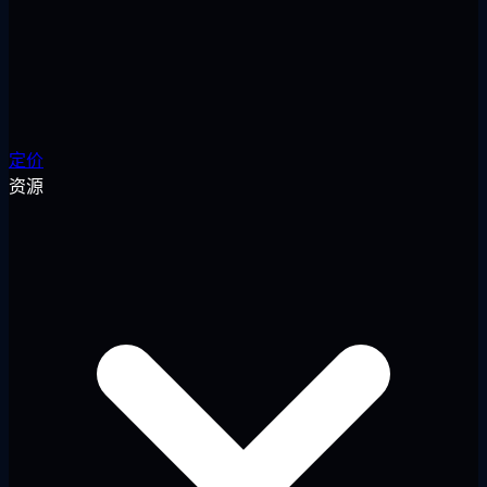
定价
资源