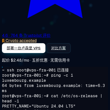
4.6
· 764 条 Trustpilot 评价
₿
Crypto accepted
部署一台卢森堡 VPS
对比方案
起价
$2.48/mo
· 五折优惠 · 无需信用卡
~ ssh root@vps-fra-001
已连接
root@vps-fra-001:~#
ping -c 1
luxembourg.example
64 bytes from luxembourg.example: time=6.3
ms
root@vps-fra-001:~#
cat /etc/os-release |
head -1
PRETTY_NAME="Ubuntu 24.04 LTS"