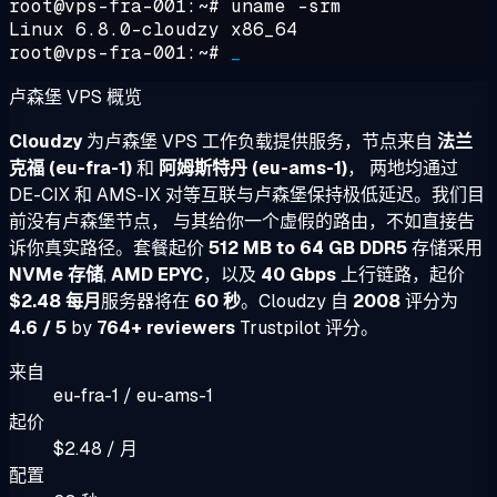
root@vps-fra-001:~#
uname -srm
Linux 6.8.0-cloudzy x86_64
root@vps-fra-001:~#
_
卢森堡 VPS 概览
Cloudzy
为卢森堡 VPS 工作负载提供服务，节点来自
法兰
克福 (eu-fra-1)
和
阿姆斯特丹 (eu-ams-1)
， 两地均通过
DE-CIX 和 AMS-IX 对等互联与卢森堡保持极低延迟。我们目
前没有卢森堡节点， 与其给你一个虚假的路由，不如直接告
诉你真实路径。套餐起价
512 MB to 64 GB DDR5
存储采用
NVMe 存储
,
AMD EPYC
，以及
40 Gbps
上行链路，起价
$2.48 每月
服务器将在
60 秒
。Cloudzy 自
2008
评分为
4.6 / 5
by
764+ reviewers
Trustpilot 评分。
来自
eu-fra-1 / eu-ams-1
起价
$2.48 / 月
配置