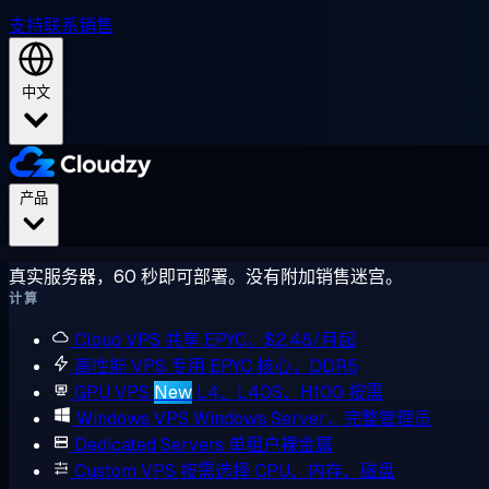
支持
联系销售
中文
产品
真实服务器，60 秒即可部署。没有附加销售迷宫。
计算
Cloud VPS
共享 EPYC，$2.48/月起
高性能 VPS
专用 EPYC 核心，DDR5
GPU VPS
New
L4、L40S、H100 按需
Windows VPS
Windows Server，完整管理员
Dedicated Servers
单租户裸金属
Custom VPS
按需选择 CPU、内存、磁盘