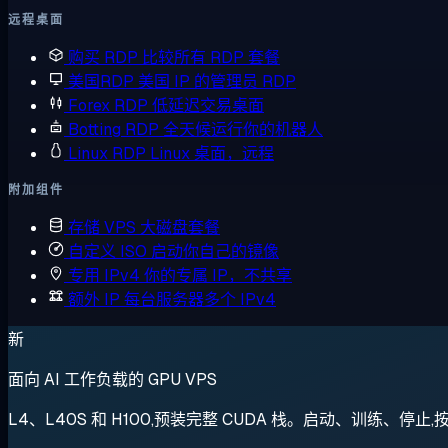
远程桌面
购买 RDP
比较所有 RDP 套餐
美国RDP
美国 IP 的管理员 RDP
Forex RDP
低延迟交易桌面
Botting RDP
全天候运行你的机器人
Linux RDP
Linux 桌面，远程
附加组件
存储 VPS
大磁盘套餐
自定义 ISO
启动你自己的镜像
专用 IPv4
你的专属 IP，不共享
额外 IP
每台服务器多个 IPv4
新
面向 AI 工作负载的 GPU VPS
L4、L40S 和 H100,预装完整 CUDA 栈。启动、训练、停止