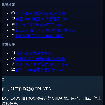
远程桌面
购买 RDP
比较所有 RDP 套餐
美国RDP
美国 IP 的管理员 RDP
Forex RDP
低延迟交易桌面
Botting RDP
全天候运行你的机器人
Linux RDP
Linux 桌面，远程
附加组件
存储 VPS
大磁盘套餐
自定义 ISO
启动你自己的镜像
专用 IPv4
你的专属 IP，不共享
额外 IP
每台服务器多个 IPv4
新
面向 AI 工作负载的 GPU VPS
L4、L40S 和 H100,预装完整 CUDA 栈。启动、训练、停止,
按秒计费。