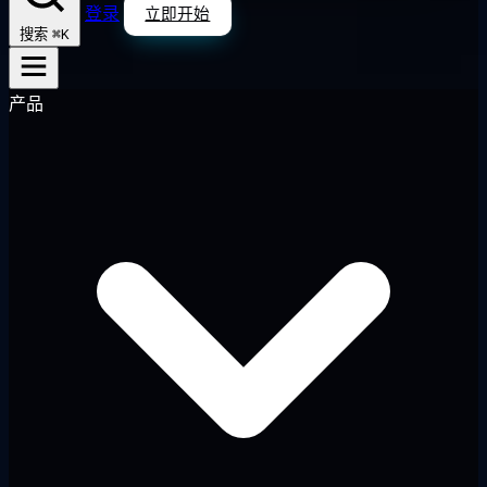
登录
立即开始
⌘K
搜索
产品