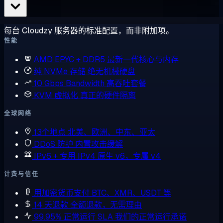
每台 Cloudzy 服务器的标准配置，而非附加项。
性能
AMD EPYC + DDR5
最新一代核心与内存
纯 NVMe 存储
绝无机械硬盘
10 Gbps Bandwidth
高吞吐套餐
KVM 虚拟化
真正的硬件隔离
全球网络
13个地点
北美、欧洲、中东、亚太
DDoS 防护
内置攻击缓解
IPv6 + 专用 IPv4
原生 v6，专属 v4
计费与信任
用加密货币支付
BTC、XMR、USDT 等
14 天退款
全额退款，无需理由
99.95% 正常运行 SLA
我们的正常运行承诺