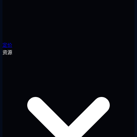
定价
资源