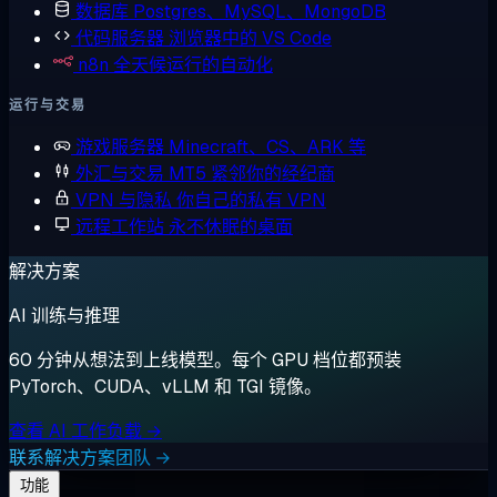
数据库
Postgres、MySQL、MongoDB
代码服务器
浏览器中的 VS Code
n8n
全天候运行的自动化
运行与交易
游戏服务器
Minecraft、CS、ARK 等
外汇与交易
MT5 紧邻你的经纪商
VPN 与隐私
你自己的私有 VPN
远程工作站
永不休眠的桌面
解决方案
AI 训练与推理
60 分钟从想法到上线模型。每个 GPU 档位都预装
PyTorch、CUDA、vLLM 和 TGI 镜像。
查看 AI 工作负载 →
联系解决方案团队 →
功能