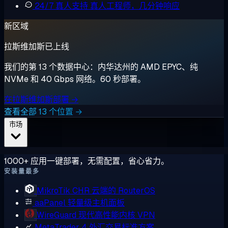
24/7 真人支持
真人工程师，几分钟响应
新区域
拉斯维加斯已上线
我们的第 13 个数据中心：内华达州的 AMD EPYC、纯
NVMe 和 40 Gbps 网络。60 秒部署。
在拉斯维加斯部署 →
查看全部 13 个位置 →
市场
1000+ 应用一键部署，无需配置，省心省力。
安装量最多
MikroTik CHR
云端的 RouterOS
aaPanel
轻量级主机面板
WireGuard
现代高性能内核 VPN
MetaTrader 4
外汇交易标准方案