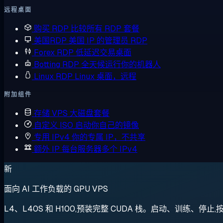
远程桌面
购买 RDP
比较所有 RDP 套餐
美国RDP
美国 IP 的管理员 RDP
Forex RDP
低延迟交易桌面
Botting RDP
全天候运行你的机器人
Linux RDP
Linux 桌面，远程
附加组件
存储 VPS
大磁盘套餐
自定义 ISO
启动你自己的镜像
专用 IPv4
你的专属 IP，不共享
额外 IP
每台服务器多个 IPv4
新
面向 AI 工作负载的 GPU VPS
L4、L40S 和 H100,预装完整 CUDA 栈。启动、训练、停止