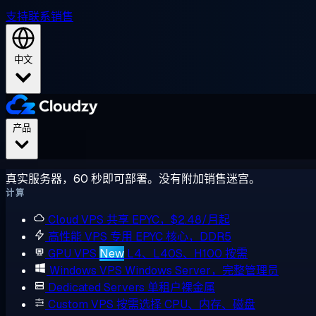
支持
联系销售
中文
产品
真实服务器，60 秒即可部署。没有附加销售迷宫。
计算
Cloud VPS
共享 EPYC，$2.48/月起
高性能 VPS
专用 EPYC 核心，DDR5
GPU VPS
New
L4、L40S、H100 按需
Windows VPS
Windows Server，完整管理员
Dedicated Servers
单租户裸金属
Custom VPS
按需选择 CPU、内存、磁盘