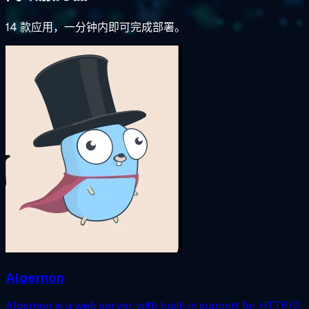
14 款应用，一分钟内即可完成部署。
Algernon
Algernon is a web server with built-in support for HTTP/2,