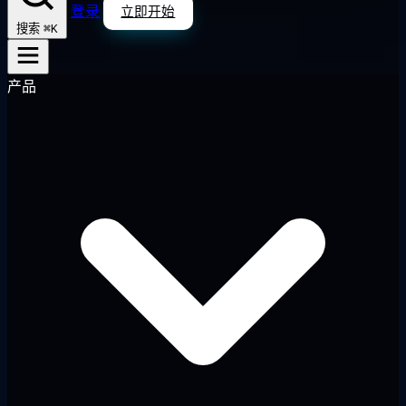
登录
立即开始
⌘K
搜索
产品