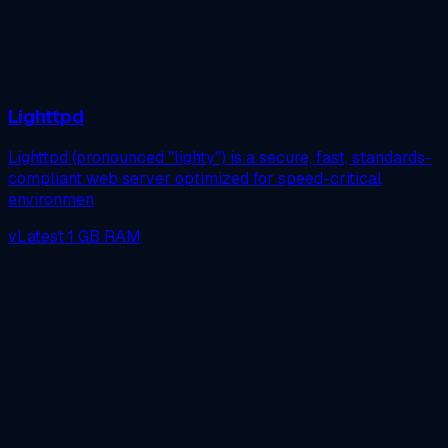
Lighttpd
Lighttpd (pronounced "lighty") is a secure, fast, standards-
compliant web server optimized for speed-critical
environmen
vLatest
1 GB RAM