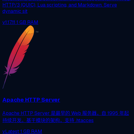
HTTP/3 (QUIC), Lua scripting, and Markdown. Serve
dynamic sit
v1.17.11
1 GB RAM
Apache HTTP Server
Apache HTTP Server 是最早的 Web 服务器，自 1995 年起
持续开发。基于模块的架构，支持 .htacces
vLatest
1 GB RAM