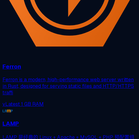
Ferron
Ferron is a modern, high-performance web server written
in Rust, designed for serving static files and HTTP/HTTPS
traffi
vLatest
1 GB RAM
LAMP
LAMP 是经典的 Linux + Apache + MySQL + PHP 预配置组