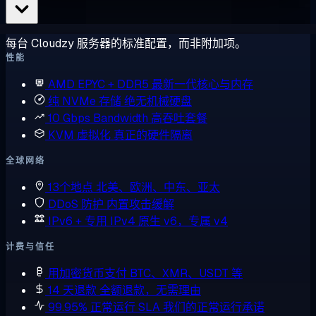
每台 Cloudzy 服务器的标准配置，而非附加项。
性能
AMD EPYC + DDR5
最新一代核心与内存
纯 NVMe 存储
绝无机械硬盘
10 Gbps Bandwidth
高吞吐套餐
KVM 虚拟化
真正的硬件隔离
全球网络
13个地点
北美、欧洲、中东、亚太
DDoS 防护
内置攻击缓解
IPv6 + 专用 IPv4
原生 v6，专属 v4
计费与信任
用加密货币支付
BTC、XMR、USDT 等
14 天退款
全额退款，无需理由
99.95% 正常运行 SLA
我们的正常运行承诺