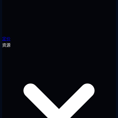
定价
资源