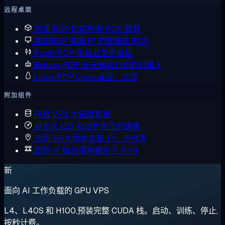
远程桌面
购买 RDP
比较所有 RDP 套餐
美国RDP
美国 IP 的管理员 RDP
Forex RDP
低延迟交易桌面
Botting RDP
全天候运行你的机器人
Linux RDP
Linux 桌面，远程
附加组件
存储 VPS
大磁盘套餐
自定义 ISO
启动你自己的镜像
专用 IPv4
你的专属 IP，不共享
额外 IP
每台服务器多个 IPv4
新
面向 AI 工作负载的 GPU VPS
L4、L40S 和 H100,预装完整 CUDA 栈。启动、训练、停止,
按秒计费。