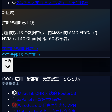
24/7 真人支持
真人工程师，几分钟响应
新区域
拉斯维加斯已上线
我们的第 13 个数据中心：内华达州的 AMD EPYC、纯
NVMe 和 40 Gbps 网络。60 秒部署。
在拉斯维加斯部署 →
查看全部 13 个位置 →
市场
1000+ 应用一键部署，无需配置，省心省力。
安装量最多
MikroTik CHR
云端的 RouterOS
aaPanel
轻量级主机面板
WireGuard
现代高性能内核 VPN
MetaTrader 4
外汇交易标准方案