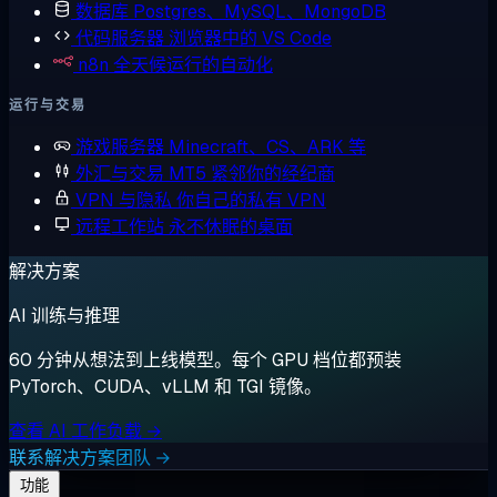
数据库
Postgres、MySQL、MongoDB
代码服务器
浏览器中的 VS Code
n8n
全天候运行的自动化
运行与交易
游戏服务器
Minecraft、CS、ARK 等
外汇与交易
MT5 紧邻你的经纪商
VPN 与隐私
你自己的私有 VPN
远程工作站
永不休眠的桌面
解决方案
AI 训练与推理
60 分钟从想法到上线模型。每个 GPU 档位都预装
PyTorch、CUDA、vLLM 和 TGI 镜像。
查看 AI 工作负载 →
联系解决方案团队 →
功能