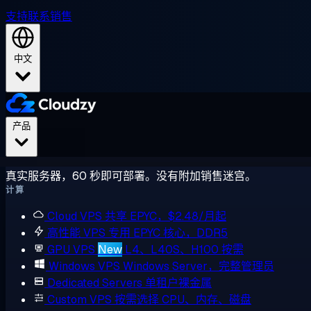
支持
联系销售
中文
产品
真实服务器，60 秒即可部署。没有附加销售迷宫。
计算
Cloud VPS
共享 EPYC，$2.48/月起
高性能 VPS
专用 EPYC 核心，DDR5
GPU VPS
New
L4、L40S、H100 按需
Windows VPS
Windows Server，完整管理员
Dedicated Servers
单租户裸金属
Custom VPS
按需选择 CPU、内存、磁盘