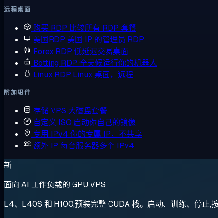
远程桌面
购买 RDP
比较所有 RDP 套餐
美国RDP
美国 IP 的管理员 RDP
Forex RDP
低延迟交易桌面
Botting RDP
全天候运行你的机器人
Linux RDP
Linux 桌面，远程
附加组件
存储 VPS
大磁盘套餐
自定义 ISO
启动你自己的镜像
专用 IPv4
你的专属 IP，不共享
额外 IP
每台服务器多个 IPv4
新
面向 AI 工作负载的 GPU VPS
L4、L40S 和 H100,预装完整 CUDA 栈。启动、训练、停止