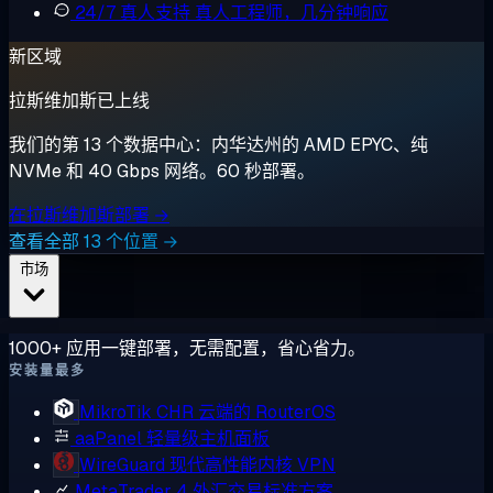
24/7 真人支持
真人工程师，几分钟响应
新区域
拉斯维加斯已上线
我们的第 13 个数据中心：内华达州的 AMD EPYC、纯
NVMe 和 40 Gbps 网络。60 秒部署。
在拉斯维加斯部署 →
查看全部 13 个位置 →
市场
1000+ 应用一键部署，无需配置，省心省力。
安装量最多
MikroTik CHR
云端的 RouterOS
aaPanel
轻量级主机面板
WireGuard
现代高性能内核 VPN
MetaTrader 4
外汇交易标准方案