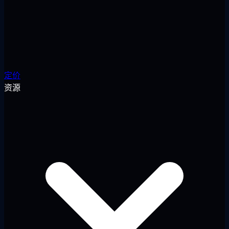
定价
资源