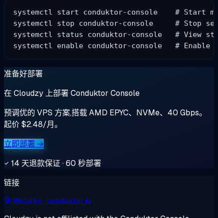
systemctl start conduktor-console    # Start ma
systemctl stop conduktor-console     # Stop ser
systemctl status conduktor-console   # View sta
准备好部署
在 Cloudzy 上部署 Conduktor Console
预调优的 VPS 方案,搭载 AMD EPYC、NVMe、40 Gbps。
起价 $2.48/月。
立即部署 →
14 天退款保证 · 60 秒部署
链接
Website
· conduktor.io