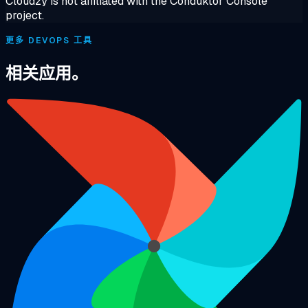
Cloudzy is not affiliated with the Conduktor Console
project.
更多 DEVOPS 工具
相关应用。