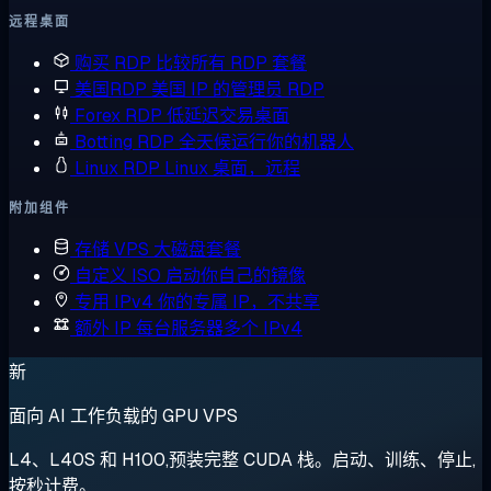
远程桌面
购买 RDP
比较所有 RDP 套餐
美国RDP
美国 IP 的管理员 RDP
Forex RDP
低延迟交易桌面
Botting RDP
全天候运行你的机器人
Linux RDP
Linux 桌面，远程
附加组件
存储 VPS
大磁盘套餐
自定义 ISO
启动你自己的镜像
专用 IPv4
你的专属 IP，不共享
额外 IP
每台服务器多个 IPv4
新
面向 AI 工作负载的 GPU VPS
L4、L40S 和 H100,预装完整 CUDA 栈。启动、训练、停止,
按秒计费。