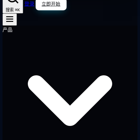
登录
立即开始
⌘K
搜索
产品