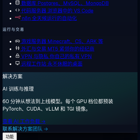
数据库
Postgres、MySQL、MongoDB
代码服务器
浏览器中的 VS Code
n8n
全天候运行的自动化
运行与交易
游戏服务器
Minecraft、CS、ARK 等
外汇与交易
MT5 紧邻你的经纪商
VPN 与隐私
你自己的私有 VPN
远程工作站
永不休眠的桌面
解决方案
AI 训练与推理
60 分钟从想法到上线模型。每个 GPU 档位都预装
PyTorch、CUDA、vLLM 和 TGI 镜像。
查看 AI 工作负载 →
联系解决方案团队 →
功能