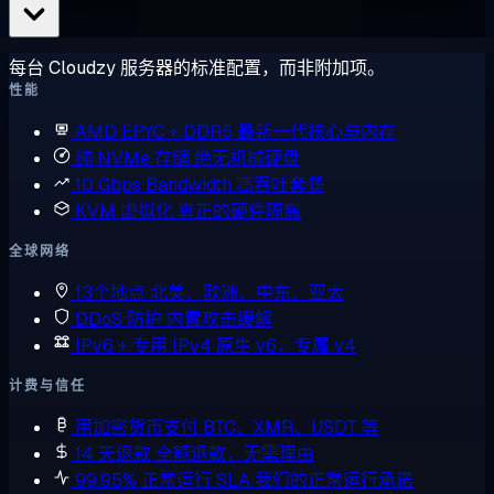
每台 Cloudzy 服务器的标准配置，而非附加项。
性能
AMD EPYC + DDR5
最新一代核心与内存
纯 NVMe 存储
绝无机械硬盘
10 Gbps Bandwidth
高吞吐套餐
KVM 虚拟化
真正的硬件隔离
全球网络
13个地点
北美、欧洲、中东、亚太
DDoS 防护
内置攻击缓解
IPv6 + 专用 IPv4
原生 v6，专属 v4
计费与信任
用加密货币支付
BTC、XMR、USDT 等
14 天退款
全额退款，无需理由
99.95% 正常运行 SLA
我们的正常运行承诺