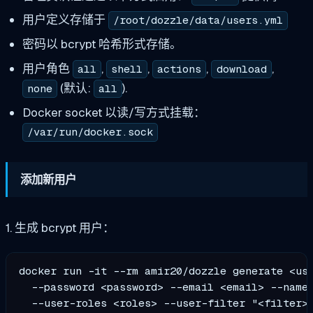
用户定义存储于
/root/dozzle/data/users.yml
密码以 bcrypt 哈希形式存储。
用户角色
,
,
,
,
all
shell
actions
download
(默认:
).
none
all
Docker socket 以读/写方式挂载：
/var/run/docker.sock
添加新用户
1. 生成 bcrypt 用户：
docker run -it --rm amir20/dozzle generate <use
  --password <password> --email <email> --name 