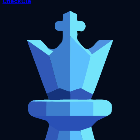
CheckCle