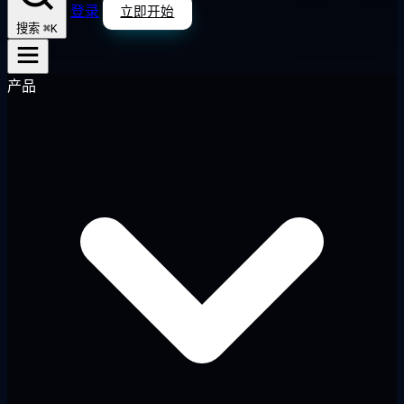
登录
立即开始
⌘K
搜索
产品