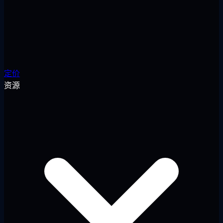
定价
资源