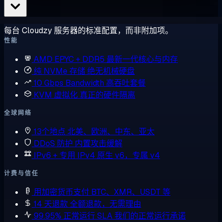
每台 Cloudzy 服务器的标准配置，而非附加项。
性能
AMD EPYC + DDR5
最新一代核心与内存
纯 NVMe 存储
绝无机械硬盘
10 Gbps Bandwidth
高吞吐套餐
KVM 虚拟化
真正的硬件隔离
全球网络
13个地点
北美、欧洲、中东、亚太
DDoS 防护
内置攻击缓解
IPv6 + 专用 IPv4
原生 v6，专属 v4
计费与信任
用加密货币支付
BTC、XMR、USDT 等
14 天退款
全额退款，无需理由
99.95% 正常运行 SLA
我们的正常运行承诺