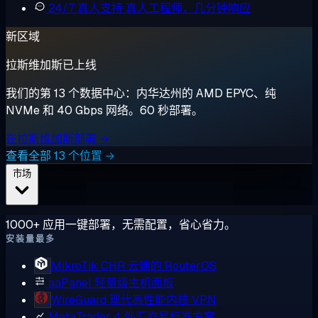
24/7 真人支持
真人工程师，几分钟响应
新区域
拉斯维加斯已上线
我们的第 13 个数据中心：内华达州的 AMD EPYC、纯
NVMe 和 40 Gbps 网络。60 秒部署。
在拉斯维加斯部署 →
查看全部 13 个位置 →
市场
1000+ 应用一键部署，无需配置，省心省力。
安装量最多
MikroTik CHR
云端的 RouterOS
aaPanel
轻量级主机面板
WireGuard
现代高性能内核 VPN
MetaTrader 4
外汇交易标准方案