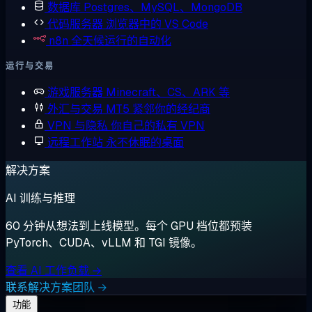
数据库
Postgres、MySQL、MongoDB
代码服务器
浏览器中的 VS Code
n8n
全天候运行的自动化
运行与交易
游戏服务器
Minecraft、CS、ARK 等
外汇与交易
MT5 紧邻你的经纪商
VPN 与隐私
你自己的私有 VPN
远程工作站
永不休眠的桌面
解决方案
AI 训练与推理
60 分钟从想法到上线模型。每个 GPU 档位都预装
PyTorch、CUDA、vLLM 和 TGI 镜像。
查看 AI 工作负载 →
联系解决方案团队 →
功能