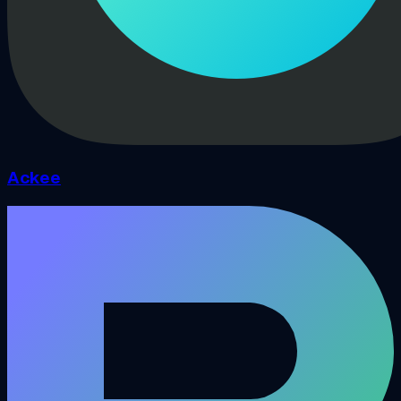
Ackee