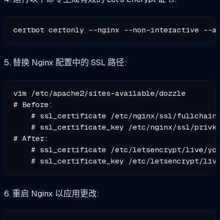
certbot certonly --nginx --non-interactive --a
5. 替换 Nginx 配置中的 SSL 路径:
vim /etc/apache2/sites-available/dozzle

# Before:

    # ssl_certificate /etc/nginx/ssl/fullchain.
    # ssl_certificate_key /etc/nginx/ssl/privke
# After:

    # ssl_certificate /etc/letsencrypt/live/you
6. 重启 Nginx 以应用更改: