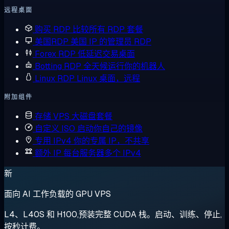
远程桌面
购买 RDP
比较所有 RDP 套餐
美国RDP
美国 IP 的管理员 RDP
Forex RDP
低延迟交易桌面
Botting RDP
全天候运行你的机器人
Linux RDP
Linux 桌面，远程
附加组件
存储 VPS
大磁盘套餐
自定义 ISO
启动你自己的镜像
专用 IPv4
你的专属 IP，不共享
额外 IP
每台服务器多个 IPv4
新
面向 AI 工作负载的 GPU VPS
L4、L40S 和 H100,预装完整 CUDA 栈。启动、训练、停止,
按秒计费。