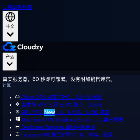
支持
联系销售
中文
产品
真实服务器，60 秒即可部署。没有附加销售迷宫。
计算
Cloud VPS
共享 EPYC，$2.48/月起
高性能 VPS
专用 EPYC 核心，DDR5
GPU VPS
New
L4、L40S、H100 按需
Windows VPS
Windows Server，完整管理员
Dedicated Servers
单租户裸金属
Custom VPS
按需选择 CPU、内存、磁盘