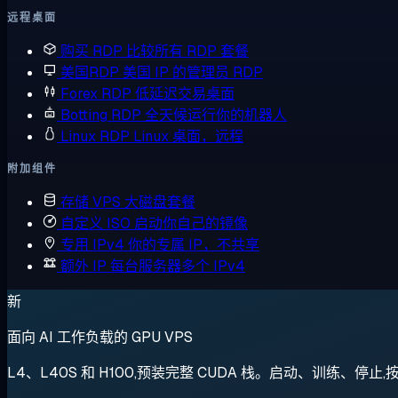
远程桌面
购买 RDP
比较所有 RDP 套餐
美国RDP
美国 IP 的管理员 RDP
Forex RDP
低延迟交易桌面
Botting RDP
全天候运行你的机器人
Linux RDP
Linux 桌面，远程
附加组件
存储 VPS
大磁盘套餐
自定义 ISO
启动你自己的镜像
专用 IPv4
你的专属 IP，不共享
额外 IP
每台服务器多个 IPv4
新
面向 AI 工作负载的 GPU VPS
L4、L40S 和 H100,预装完整 CUDA 栈。启动、训练、停止