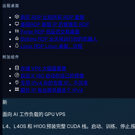
远程桌面
购买 RDP
比较所有 RDP 套餐
美国RDP
美国 IP 的管理员 RDP
Forex RDP
低延迟交易桌面
Botting RDP
全天候运行你的机器人
Linux RDP
Linux 桌面，远程
附加组件
存储 VPS
大磁盘套餐
自定义 ISO
启动你自己的镜像
专用 IPv4
你的专属 IP，不共享
额外 IP
每台服务器多个 IPv4
新
面向 AI 工作负载的 GPU VPS
L4、L40S 和 H100,预装完整 CUDA 栈。启动、训练、停止