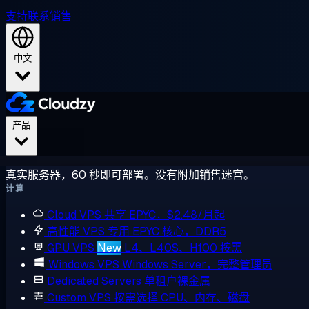
支持
联系销售
中文
产品
真实服务器，60 秒即可部署。没有附加销售迷宫。
计算
Cloud VPS
共享 EPYC，$2.48/月起
高性能 VPS
专用 EPYC 核心，DDR5
GPU VPS
New
L4、L40S、H100 按需
Windows VPS
Windows Server，完整管理员
Dedicated Servers
单租户裸金属
Custom VPS
按需选择 CPU、内存、磁盘