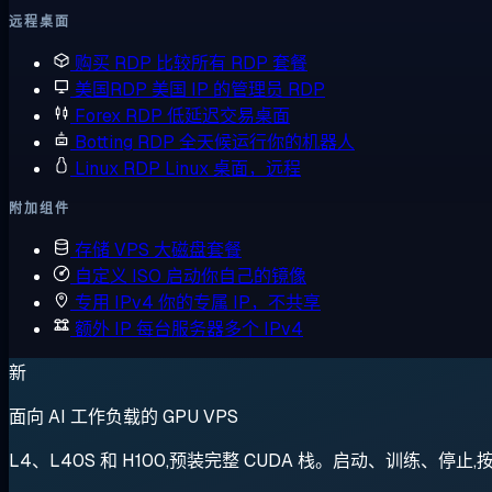
远程桌面
购买 RDP
比较所有 RDP 套餐
美国RDP
美国 IP 的管理员 RDP
Forex RDP
低延迟交易桌面
Botting RDP
全天候运行你的机器人
Linux RDP
Linux 桌面，远程
附加组件
存储 VPS
大磁盘套餐
自定义 ISO
启动你自己的镜像
专用 IPv4
你的专属 IP，不共享
额外 IP
每台服务器多个 IPv4
新
面向 AI 工作负载的 GPU VPS
L4、L40S 和 H100,预装完整 CUDA 栈。启动、训练、停止