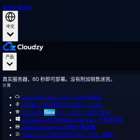
支持
联系销售
中文
产品
真实服务器，60 秒即可部署。没有附加销售迷宫。
计算
Cloud VPS
共享 EPYC，$2.48/月起
高性能 VPS
专用 EPYC 核心，DDR5
GPU VPS
New
L4、L40S、H100 按需
Windows VPS
Windows Server，完整管理员
Dedicated Servers
单租户裸金属
Custom VPS
按需选择 CPU、内存、磁盘