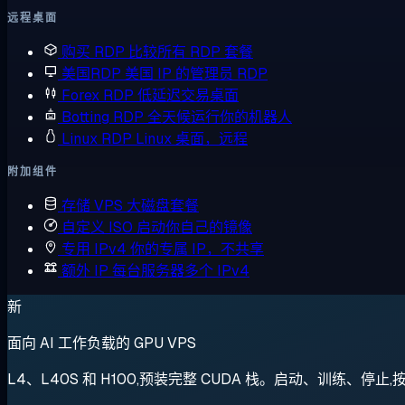
远程桌面
购买 RDP
比较所有 RDP 套餐
美国RDP
美国 IP 的管理员 RDP
Forex RDP
低延迟交易桌面
Botting RDP
全天候运行你的机器人
Linux RDP
Linux 桌面，远程
附加组件
存储 VPS
大磁盘套餐
自定义 ISO
启动你自己的镜像
专用 IPv4
你的专属 IP，不共享
额外 IP
每台服务器多个 IPv4
新
面向 AI 工作负载的 GPU VPS
L4、L40S 和 H100,预装完整 CUDA 栈。启动、训练、停止