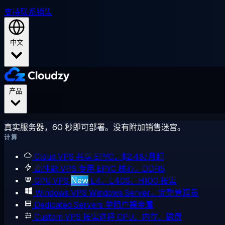
支持
联系销售
中文
产品
真实服务器，60 秒即可部署。没有附加销售迷宫。
计算
Cloud VPS
共享 EPYC，$2.48/月起
高性能 VPS
专用 EPYC 核心，DDR5
GPU VPS
New
L4、L40S、H100 按需
Windows VPS
Windows Server，完整管理员
Dedicated Servers
单租户裸金属
Custom VPS
按需选择 CPU、内存、磁盘