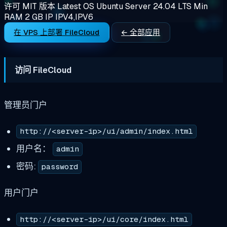
许可
MIT
版本
Latest
OS
Ubuntu Server 24.04 LTS
Min
RAM
2 GB
IP
IPV4,IPV6
在 VPS 上部署 FileCloud
← 全部应用
访问 FileCloud
管理员门户
http://<server-ip>/ui/admin/index.html
用户名：
admin
密码:
password
用户门户
http://<server-ip>/ui/core/index.html