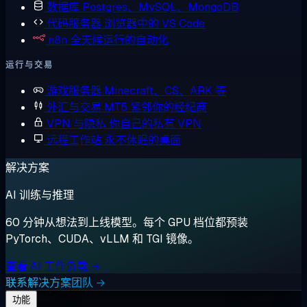
数据库
Postgres、MySQL、MongoDB
代码服务器
浏览器中的 VS Code
n8n
全天候运行的自动化
运行与交易
游戏服务器
Minecraft、CS、ARK 等
外汇与交易
MT5 紧邻你的经纪商
VPN 与隐私
你自己的私有 VPN
远程工作站
永不休眠的桌面
解决方案
AI 训练与推理
60 分钟从想法到上线模型。每个 GPU 档位都预装
PyTorch、CUDA、vLLM 和 TGI 镜像。
查看 AI 工作负载 →
联系解决方案团队 →
功能