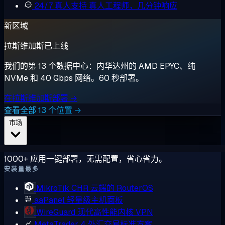
24/7 真人支持
真人工程师，几分钟响应
新区域
拉斯维加斯已上线
我们的第 13 个数据中心：内华达州的 AMD EPYC、纯
NVMe 和 40 Gbps 网络。60 秒部署。
在拉斯维加斯部署 →
查看全部 13 个位置 →
市场
1000+ 应用一键部署，无需配置，省心省力。
安装量最多
MikroTik CHR
云端的 RouterOS
aaPanel
轻量级主机面板
WireGuard
现代高性能内核 VPN
MetaTrader 4
外汇交易标准方案