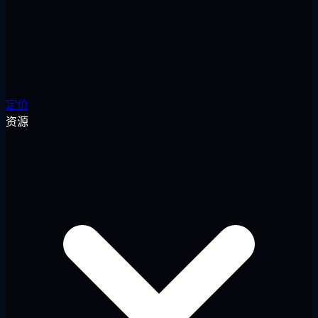
定价
资源