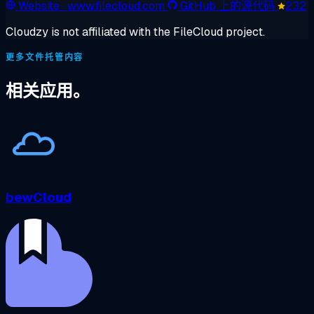
Website
· www.filecloud.com
GitHub 上的源代码
232
Cloudzy is not affiliated with the FileCloud project.
更多文件托管内容
相关应用。
bewCloud