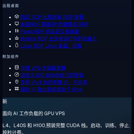
远程桌面
购买 RDP
比较所有 RDP 套餐
美国RDP
美国 IP 的管理员 RDP
Forex RDP
低延迟交易桌面
Botting RDP
全天候运行你的机器人
Linux RDP
Linux 桌面，远程
附加组件
存储 VPS
大磁盘套餐
自定义 ISO
启动你自己的镜像
专用 IPv4
你的专属 IP，不共享
额外 IP
每台服务器多个 IPv4
新
面向 AI 工作负载的 GPU VPS
L4、L40S 和 H100,预装完整 CUDA 栈。启动、训练、停止,
按秒计费。