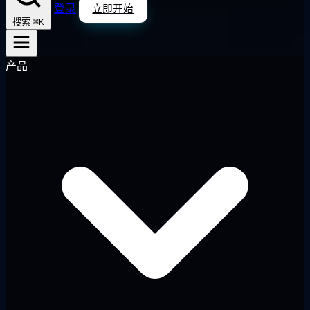
登录
立即开始
⌘K
搜索
产品