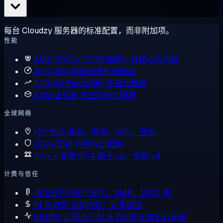
每台 Cloudzy 服务器的标准配置，而非附加项。
性能
AMD EPYC + DDR5
最新一代核心与内存
纯 NVMe 存储
绝无机械硬盘
10 Gbps Bandwidth
高吞吐套餐
KVM 虚拟化
真正的硬件隔离
全球网络
13个地点
北美、欧洲、中东、亚太
DDoS 防护
内置攻击缓解
IPv6 + 专用 IPv4
原生 v6，专属 v4
计费与信任
用加密货币支付
BTC、XMR、USDT 等
14 天退款
全额退款，无需理由
99.95% 正常运行 SLA
我们的正常运行承诺