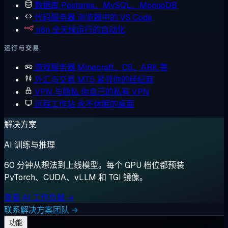
数据库
Postgres、MySQL、MongoDB
代码服务器
浏览器中的 VS Code
n8n
全天候运行的自动化
运行与交易
游戏服务器
Minecraft、CS、ARK 等
外汇与交易
MT5 紧邻你的经纪商
VPN 与隐私
你自己的私有 VPN
远程工作站
永不休眠的桌面
解决方案
AI 训练与推理
60 分钟从想法到上线模型。每个 GPU 档位都预装
PyTorch、CUDA、vLLM 和 TGI 镜像。
查看 AI 工作负载 →
联系解决方案团队 →
功能