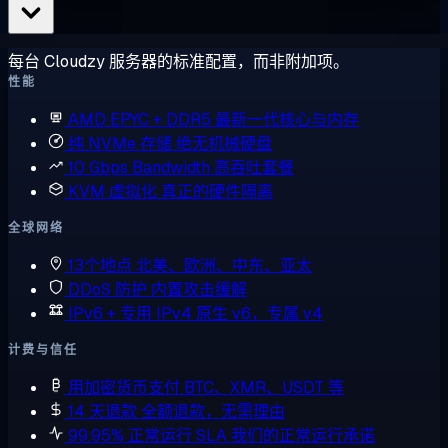
每台 Cloudzy 服务器的标准配置，而非附加项。
性能
AMD EPYC + DDR5
最新一代核心与内存
纯 NVMe 存储
绝无机械硬盘
10 Gbps Bandwidth
高吞吐套餐
KVM 虚拟化
真正的硬件隔离
全球网络
13个地点
北美、欧洲、中东、亚太
DDoS 防护
内置攻击缓解
IPv6 + 专用 IPv4
原生 v6，专属 v4
计费与信任
用加密货币支付
BTC、XMR、USDT 等
14 天退款
全额退款，无需理由
99.95% 正常运行 SLA
我们的正常运行承诺