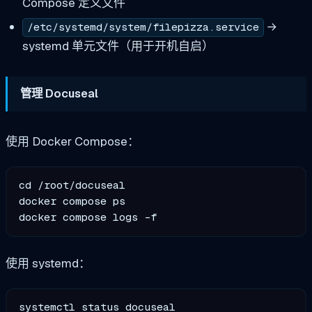
Compose 定义文件
→
/etc/systemd/system/filepizza.service
systemd 单元文件（用于开机自启）
管理 Docuseal
使用 Docker Compose：
cd /root/docuseal

docker compose ps

使用 systemd：