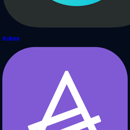
Ackee