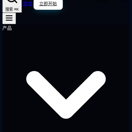
登录
立即开始
⌘K
搜索
产品