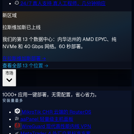
24/7 真人支持
真人工程师，几分钟响应
新区域
拉斯维加斯已上线
我们的第 13 个数据中心：内华达州的 AMD EPYC、纯
NVMe 和 40 Gbps 网络。60 秒部署。
在拉斯维加斯部署 →
查看全部 13 个位置 →
市场
1000+ 应用一键部署，无需配置，省心省力。
安装量最多
MikroTik CHR
云端的 RouterOS
aaPanel
轻量级主机面板
WireGuard
现代高性能内核 VPN
MetaTrader 4
外汇交易标准方案