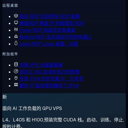
远程桌面
购买 RDP
比较所有 RDP 套餐
美国RDP
美国 IP 的管理员 RDP
Forex RDP
低延迟交易桌面
Botting RDP
全天候运行你的机器人
Linux RDP
Linux 桌面，远程
附加组件
存储 VPS
大磁盘套餐
自定义 ISO
启动你自己的镜像
专用 IPv4
你的专属 IP，不共享
额外 IP
每台服务器多个 IPv4
新
面向 AI 工作负载的 GPU VPS
L4、L40S 和 H100,预装完整 CUDA 栈。启动、训练、停止,
按秒计费。