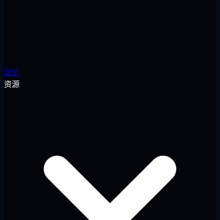
定价
资源