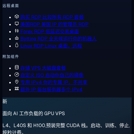
远程桌面
购买 RDP
比较所有 RDP 套餐
美国RDP
美国 IP 的管理员 RDP
Forex RDP
低延迟交易桌面
Botting RDP
全天候运行你的机器人
Linux RDP
Linux 桌面，远程
附加组件
存储 VPS
大磁盘套餐
自定义 ISO
启动你自己的镜像
专用 IPv4
你的专属 IP，不共享
额外 IP
每台服务器多个 IPv4
新
面向 AI 工作负载的 GPU VPS
L4、L40S 和 H100,预装完整 CUDA 栈。启动、训练、停止,
按秒计费。