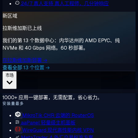
24/7 真人支持
真人工程师，几分钟响应
新区域
拉斯维加斯已上线
我们的第 13 个数据中心：内华达州的 AMD EPYC、纯
NVMe 和 40 Gbps 网络。60 秒部署。
在拉斯维加斯部署 →
查看全部 13 个位置 →
市场
1000+ 应用一键部署，无需配置，省心省力。
安装量最多
MikroTik CHR
云端的 RouterOS
aaPanel
轻量级主机面板
WireGuard
现代高性能内核 VPN
MetaTrader 4
外汇交易标准方案