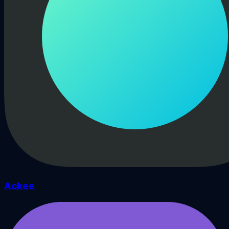
Ackee