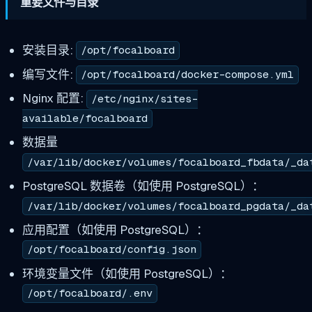
重要文件与目录
安装目录:
/opt/focalboard
编写文件:
/opt/focalboard/docker-compose.yml
Nginx 配置:
/etc/nginx/sites-
available/focalboard
数据量
/var/lib/docker/volumes/focalboard_fbdata/_da
PostgreSQL 数据卷（如使用 PostgreSQL）：
/var/lib/docker/volumes/focalboard_pgdata/_da
应用配置（如使用 PostgreSQL）：
/opt/focalboard/config.json
环境变量文件（如使用 PostgreSQL）：
/opt/focalboard/.env