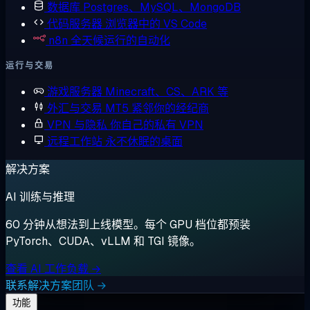
数据库
Postgres、MySQL、MongoDB
代码服务器
浏览器中的 VS Code
n8n
全天候运行的自动化
运行与交易
游戏服务器
Minecraft、CS、ARK 等
外汇与交易
MT5 紧邻你的经纪商
VPN 与隐私
你自己的私有 VPN
远程工作站
永不休眠的桌面
解决方案
AI 训练与推理
60 分钟从想法到上线模型。每个 GPU 档位都预装
PyTorch、CUDA、vLLM 和 TGI 镜像。
查看 AI 工作负载 →
联系解决方案团队 →
功能