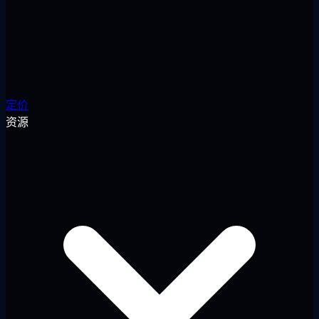
定价
资源