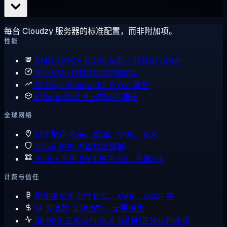
每台 Cloudzy 服务器的标准配置，而非附加项。
性能
AMD EPYC + DDR5
最新一代核心与内存
纯 NVMe 存储
绝无机械硬盘
10 Gbps Bandwidth
高吞吐套餐
KVM 虚拟化
真正的硬件隔离
全球网络
13个地点
北美、欧洲、中东、亚太
DDoS 防护
内置攻击缓解
IPv6 + 专用 IPv4
原生 v6，专属 v4
计费与信任
用加密货币支付
BTC、XMR、USDT 等
14 天退款
全额退款，无需理由
99.95% 正常运行 SLA
我们的正常运行承诺