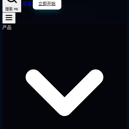
登录
立即开始
⌘K
搜索
产品