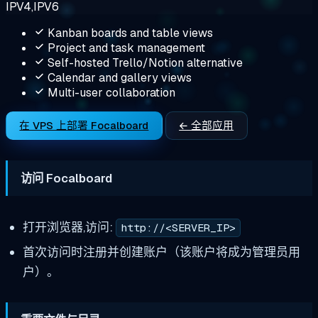
IPV4,IPV6
Kanban boards and table views
Project and task management
Self-hosted Trello/Notion alternative
Calendar and gallery views
Multi-user collaboration
在 VPS 上部署 Focalboard
← 全部应用
访问 Focalboard
打开浏览器,访问:
http://<SERVER_IP>
首次访问时注册并创建账户（该账户将成为管理员用
户）。