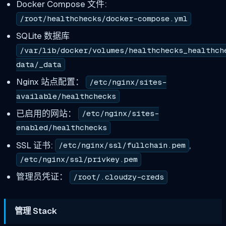
Docker Compose 文件:
/root/healthchecks/docker-compose.yml
SQLite 数据库
/var/lib/docker/volumes/healthchecks_healthch
data/_data
Nginx 站点配置：
/etc/nginx/sites-
available/healthchecks
已启用的网站：
/etc/nginx/sites-
enabled/healthchecks
SSL 证书:
,
/etc/nginx/ssl/fullchain.pem
/etc/nginx/ssl/privkey.pem
管理员凭证：
/root/.cloudzy-creds
管理 Stack