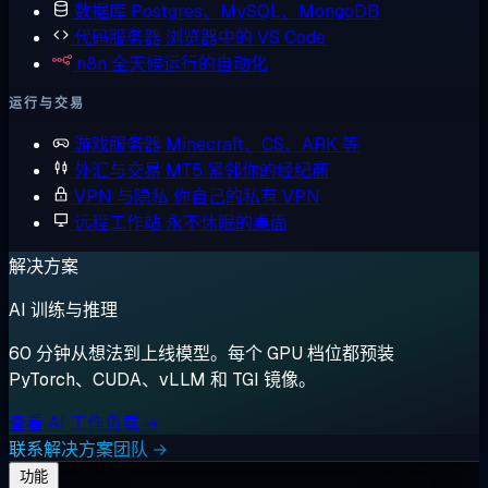
数据库
Postgres、MySQL、MongoDB
代码服务器
浏览器中的 VS Code
n8n
全天候运行的自动化
运行与交易
游戏服务器
Minecraft、CS、ARK 等
外汇与交易
MT5 紧邻你的经纪商
VPN 与隐私
你自己的私有 VPN
远程工作站
永不休眠的桌面
解决方案
AI 训练与推理
60 分钟从想法到上线模型。每个 GPU 档位都预装
PyTorch、CUDA、vLLM 和 TGI 镜像。
查看 AI 工作负载 →
联系解决方案团队 →
功能