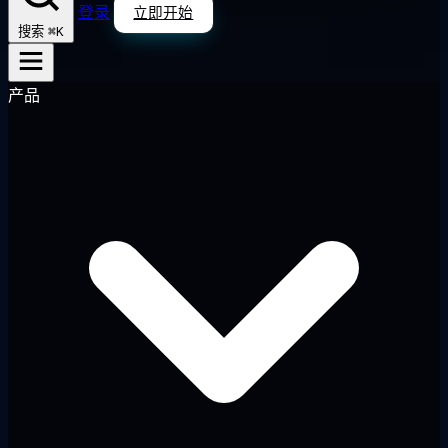
登录
立即开始
⌘K
搜索
产品