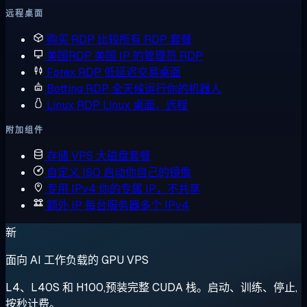
远程桌面
购买 RDP
比较所有 RDP 套餐
美国RDP
美国 IP 的管理员 RDP
Forex RDP
低延迟交易桌面
Botting RDP
全天候运行你的机器人
Linux RDP
Linux 桌面，远程
附加组件
存储 VPS
大磁盘套餐
自定义 ISO
启动你自己的镜像
专用 IPv4
你的专属 IP，不共享
额外 IP
每台服务器多个 IPv4
新
面向 AI 工作负载的 GPU VPS
L4、L40S 和 H100,预装完整 CUDA 栈。启动、训练、停止,
按秒计费。