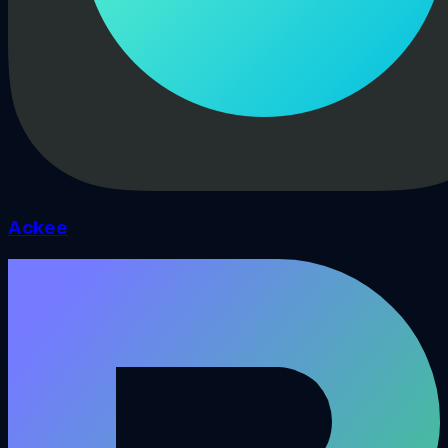
Ackee