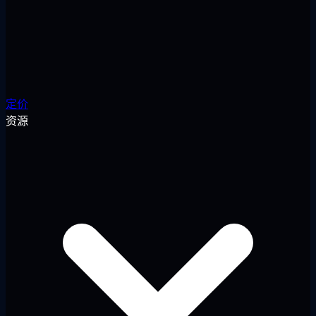
定价
资源