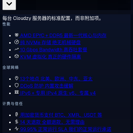
每台 Cloudzy 服务器的标准配置，而非附加项。
性能
AMD EPYC + DDR5
最新一代核心与内存
纯 NVMe 存储
绝无机械硬盘
10 Gbps Bandwidth
高吞吐套餐
KVM 虚拟化
真正的硬件隔离
全球网络
13个地点
北美、欧洲、中东、亚太
DDoS 防护
内置攻击缓解
IPv6 + 专用 IPv4
原生 v6，专属 v4
计费与信任
用加密货币支付
BTC、XMR、USDT 等
14 天退款
全额退款，无需理由
99.95% 正常运行 SLA
我们的正常运行承诺