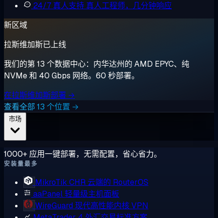
24/7 真人支持
真人工程师，几分钟响应
新区域
拉斯维加斯已上线
我们的第 13 个数据中心：内华达州的 AMD EPYC、纯
NVMe 和 40 Gbps 网络。60 秒部署。
在拉斯维加斯部署 →
查看全部 13 个位置 →
市场
1000+ 应用一键部署，无需配置，省心省力。
安装量最多
MikroTik CHR
云端的 RouterOS
aaPanel
轻量级主机面板
WireGuard
现代高性能内核 VPN
MetaTrader 4
外汇交易标准方案