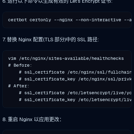
6. 运行以下命令以生成有效的 Let's Encrypt 证书:
certbot certonly --nginx --non-interactive --a
7. 替换 Nginx 配置(TLS 部分)中的 SSL 路径:
vim /etc/nginx/sites-available/healthchecks

# Before:

    # ssl_certificate /etc/nginx/ssl/fullchain.
    # ssl_certificate_key /etc/nginx/ssl/privke
# After:

    # ssl_certificate /etc/letsencrypt/live/you
8. 重启 Nginx 以应用更改：