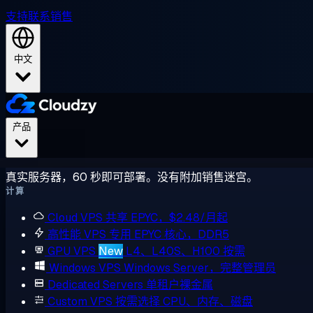
支持
联系销售
中文
产品
真实服务器，60 秒即可部署。没有附加销售迷宫。
计算
Cloud VPS
共享 EPYC，$2.48/月起
高性能 VPS
专用 EPYC 核心，DDR5
GPU VPS
New
L4、L40S、H100 按需
Windows VPS
Windows Server，完整管理员
Dedicated Servers
单租户裸金属
Custom VPS
按需选择 CPU、内存、磁盘