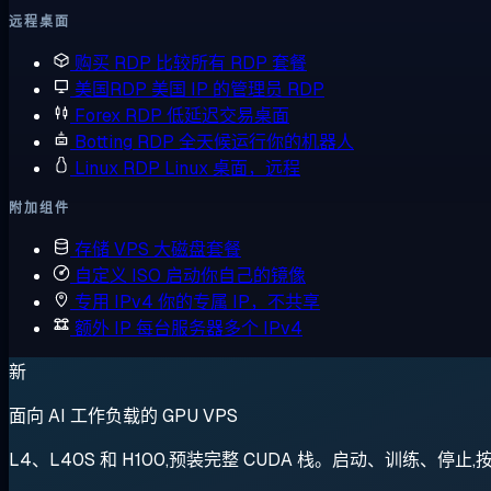
远程桌面
购买 RDP
比较所有 RDP 套餐
美国RDP
美国 IP 的管理员 RDP
Forex RDP
低延迟交易桌面
Botting RDP
全天候运行你的机器人
Linux RDP
Linux 桌面，远程
附加组件
存储 VPS
大磁盘套餐
自定义 ISO
启动你自己的镜像
专用 IPv4
你的专属 IP，不共享
额外 IP
每台服务器多个 IPv4
新
面向 AI 工作负载的 GPU VPS
L4、L40S 和 H100,预装完整 CUDA 栈。启动、训练、停止