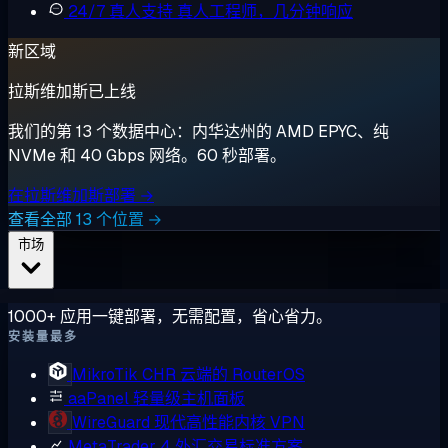
24/7 真人支持
真人工程师，几分钟响应
新区域
拉斯维加斯已上线
我们的第 13 个数据中心：内华达州的 AMD EPYC、纯
NVMe 和 40 Gbps 网络。60 秒部署。
在拉斯维加斯部署 →
查看全部 13 个位置 →
市场
1000+ 应用一键部署，无需配置，省心省力。
安装量最多
MikroTik CHR
云端的 RouterOS
aaPanel
轻量级主机面板
WireGuard
现代高性能内核 VPN
MetaTrader 4
外汇交易标准方案