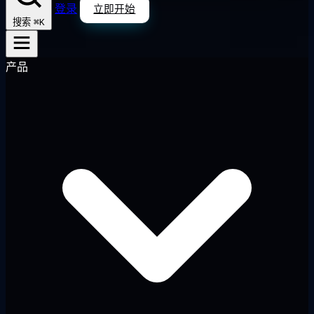
登录
立即开始
⌘K
搜索
产品