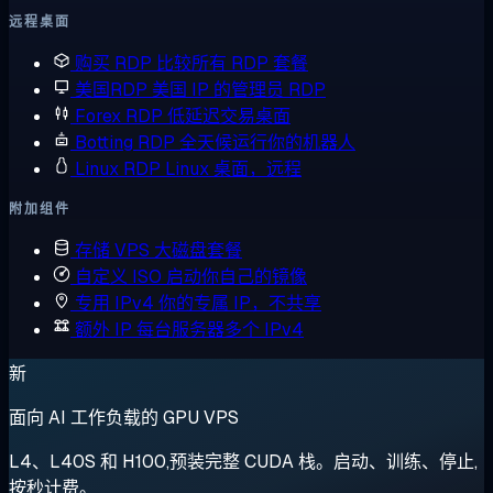
远程桌面
购买 RDP
比较所有 RDP 套餐
美国RDP
美国 IP 的管理员 RDP
Forex RDP
低延迟交易桌面
Botting RDP
全天候运行你的机器人
Linux RDP
Linux 桌面，远程
附加组件
存储 VPS
大磁盘套餐
自定义 ISO
启动你自己的镜像
专用 IPv4
你的专属 IP，不共享
额外 IP
每台服务器多个 IPv4
新
面向 AI 工作负载的 GPU VPS
L4、L40S 和 H100,预装完整 CUDA 栈。启动、训练、停止,
按秒计费。