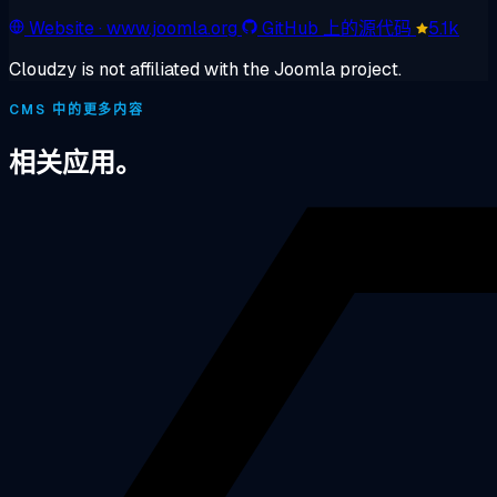
Website
· www.joomla.org
GitHub 上的源代码
5.1k
Cloudzy is not affiliated with the Joomla project.
CMS 中的更多内容
相关应用。