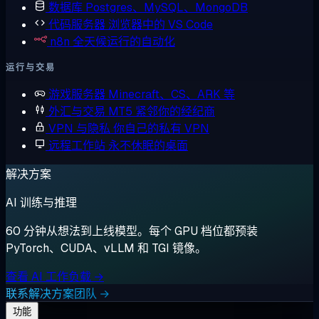
数据库
Postgres、MySQL、MongoDB
代码服务器
浏览器中的 VS Code
n8n
全天候运行的自动化
运行与交易
游戏服务器
Minecraft、CS、ARK 等
外汇与交易
MT5 紧邻你的经纪商
VPN 与隐私
你自己的私有 VPN
远程工作站
永不休眠的桌面
解决方案
AI 训练与推理
60 分钟从想法到上线模型。每个 GPU 档位都预装
PyTorch、CUDA、vLLM 和 TGI 镜像。
查看 AI 工作负载 →
联系解决方案团队 →
功能