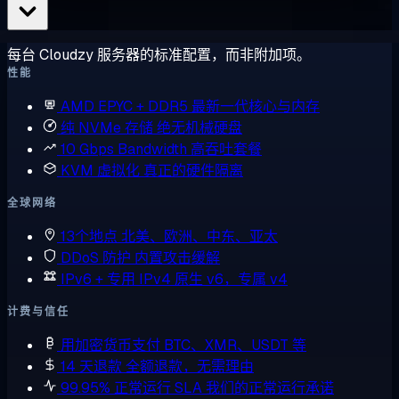
每台 Cloudzy 服务器的标准配置，而非附加项。
性能
AMD EPYC + DDR5
最新一代核心与内存
纯 NVMe 存储
绝无机械硬盘
10 Gbps Bandwidth
高吞吐套餐
KVM 虚拟化
真正的硬件隔离
全球网络
13个地点
北美、欧洲、中东、亚太
DDoS 防护
内置攻击缓解
IPv6 + 专用 IPv4
原生 v6，专属 v4
计费与信任
用加密货币支付
BTC、XMR、USDT 等
14 天退款
全额退款，无需理由
99.95% 正常运行 SLA
我们的正常运行承诺